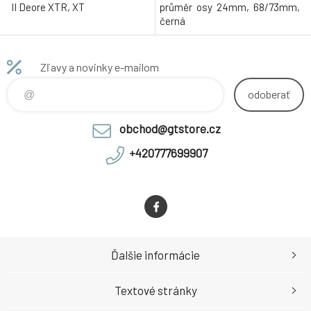
II Deore XTR, XT
průměr osy 24mm, 68/73mm,
černá
Zľavy a novinky e-mailom
odoberať
obchod@gtstore.cz
+420777699907
Ďalšie informácie
Textové stránky