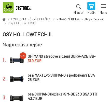
Košík
Menu
Hľadať
CYKLO-OBLEČENÍ-DOPLŇKY
VYBAVENÍ KOLA
Osy středové
osy HOLLOWTECH II
OSY HOLLOWTECH II
Najpredávanejšie
SHIMANO středové složení DURA-ACE BB-
-20%
1.
R9100
31.9 EUR
osa MAX1 Evo SHIMANO s podložkami BSA
2.
28 EUR
osa SHIMANO (ložiska) SM-BB93B BSA XTR
3.
balená s podložkami
43.7 EUR