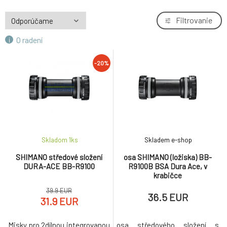
Filtrovanie
O radení
-20%
Skladom 1
ks
Skladem e-shop
SHIMANO středové složení
osa SHIMANO (ložiska) BB-
DURA-ACE BB-R9100
R9100B BSA Dura Ace, v
krabičce
39.9 EUR
36.5 EUR
31.9 EUR
Misky pro 2dílnou integrovanou
osa středového složení s