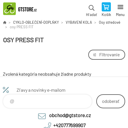
Košík
Menu
Hľadať
CYKLO-OBLEČENÍ-DOPLŇKY
VYBAVENÍ KOLA
Osy středové
osy PRESS FIT
OSY PRESS FIT
Filtrovanie
Zvolená kategória neobsahuje žiadne produkty
Zľavy a novinky e-mailom
odoberať
obchod@gtstore.cz
+420777699907