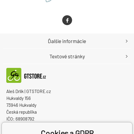
Ďalšie informácie
Textové stránky
Aleš Drlík | GTSTORE.cz
Hukvaldy 156
73946 Hukvaldy
Česká republika
IČO: 68908792
IČ DPH (DIČ): CZ7405084940
Cookies a GDPR