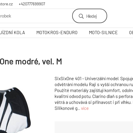
tore.cz
+420777699907
Hledej
JÍZDNÍ KOLA
MOTOKROS-ENDURO
MOTO-SILNICE
O
xOne modré, vel. M
SixSixOne 401 - Univerzální model. Spojuj
odvětrání modelu Raji s vyšší ochranou ru
Použité materiály zajišťují komfort, odoln
kvalitní odvod potu. Clarino dlaň s perfora
větrá a uchovává si přilnavost i při vlhku.
Silikonové g...
více