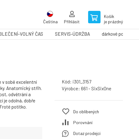
Košík
Čeština
Přihlásit
je prázdný
BLEČENÍ-VOLNÝ ČAS
SERVIS-ÚDRŽBA
dárkové poukazy
Kód:
i301_3157
e v sobě excelentní
ky. Anatomický střih.
Výrobce:
661 - SixSixOne
ost, odvětrání a
cí je odolná, dobře
 Froté potítko.
Do oblíbených
Porovnání
Dotaz prodejci