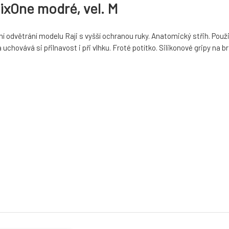
SixOne modré, vel. M
í odvětrání modelu Raji s vyšší ochranou ruky. Anatomický střih. Použit
a uchovává si přilnavost i při vlhku. Froté potítko. Silikonové gripy na