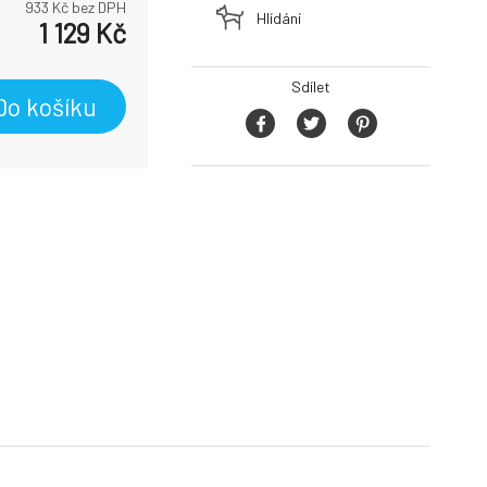
933
Kč bez DPH
Hlídání
1 129
Kč
Sdílet
Do košíku