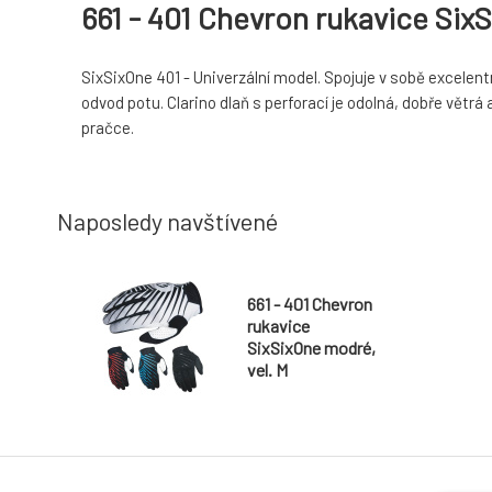
661 - 401 Chevron rukavice Six
SixSixOne 401 - Univerzální model. Spojuje v sobě excelentn
odvod potu. Clarino dlaň s perforací je odolná, dobře větrá 
pračce.
Naposledy navštívené
661 - 401 Chevron
rukavice
SixSixOne modré,
vel. M