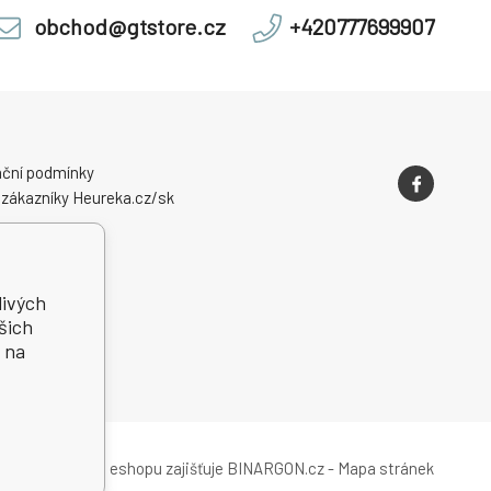
obchod@gtstore.cz
+420777699907
ční podmínky
 zákazníky Heureka.cz/sk
livých
šich
 na
Pronájem eshopu zajišťuje
BINARGON.cz
-
Mapa stránek