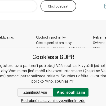
Chci
odebírat
y, s.r.o.
Obchodní podmínky
Reklama
Odstoupení od smlouvy
Ověřeno
Kontakt - Prodejna - Cykloservis
GPSR
Velikostní tabulky
Cookies a GDPR
Slevové a dárkové poukazy
48
Elektrokola AKUMO.cz
tstore.cz a partneři potřebují Váš souhlas k využití jednot
, aby Vám mimo jiné mohli ukazovat informace týkající se Va
jmů pomocí personalizace reklam. Souhlas udělíte kliknutím
políčko "Ano, souhlasím".
Zamítnout vše
Ano, souhlasím
Podrobné nastavení s vysvětlením zde
hrazena.