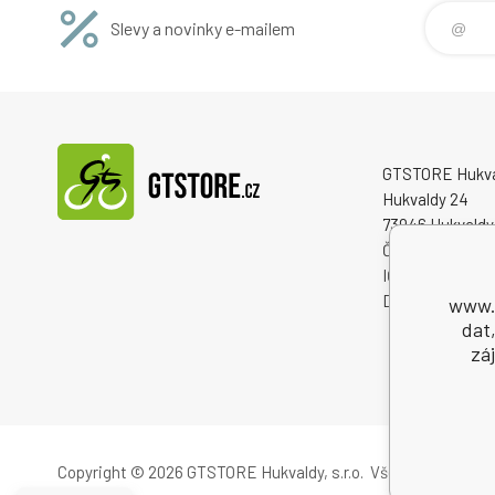
Slevy a novinky e-mailem
GTSTORE Hukvald
Hukvaldy 24
73946 Hukvaldy
Česká republika
IČO: 22259848
DIČ: CZ222598
www.g
dat
zá
Copyright © 2026 GTSTORE Hukvaldy, s.r.o.
Všechna práva vy