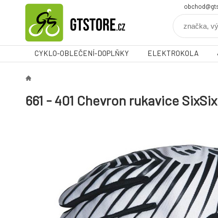
obchod@gts
CYKLO-OBLEČENÍ-DOPLŇKY
ELEKTROKOLA
661 - 401 Chevron rukavice SixSi