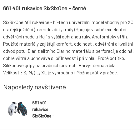
661 401 rukavice SixSixOne - černé
SixSixOne 401 rukavice - hi-tech univerzální model vhodný pro XC i
ostřejší ježdění (freeride, dirt, traily) Spojuje v sobě excelentní
odvětrání modelu Raji s vyšší ochranou ruky. Anatomický střih.
Použité materiály zajišťují komfort, odolnost , odvětrání a kvalitní
odvod potu. Dlaň z elitního Clarino materiálu s perforací je odolná,
dobře větrá a uchovává si přilnavost i při vlhku. Froté potítko.
Silikonové gripy na brzdících prstech. Barvy: černá a bílá..
Velikosti: S, M, ( L, XL je vyprodáno). Možno prát v pračce.
Naposledy navštívené
661 401
rukavice
SixSixOne -
černé