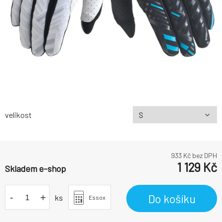
velikost
933
Kč bez DPH
1 129
Kč
Skladem e-shop
-
+
Do košíku
ks
Essox