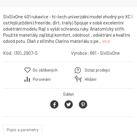
SixSixOne 401 rukavice - hi-tech univerzální model vhodný pro XC i
ostřejší ježdění (freeride, dirt, traily) Spojuje v sobě excelentní
odvětrání modelu Raji s vyšší ochranou ruky. Anatomický střih.
Použité materiály zajišťují komfort, odolnost , odvětrání a kvalitní
odvod potu. Dlaň z elitního Clarino materiálu s pe...
více
Kód:
i301_2907-S
Výrobce:
661 - SixSixOne
Do oblíbených
Dotaz prodejci
Porovnání
Hlídání
Sdílet
Popis a parametry