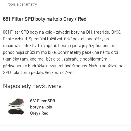
Popis a parametry
661 Filter SPD boty na kolo Grey / Red
661 Filter SPD boty na kolo - závodní boty na DH, freeride, BMX.
Skate vzhled. Speciální tužší vnitřek i povrch podrážky pro
maximální efektivitu šlapání. Design jádra je přizpůsoben pro
pohodlnější chůzi mimo bike. Odnímatelný pásek na nártu drží
tkaničky tam, kde mají být a tak zabraňuje nepříjemným
překvapením Podrážka nezanechává šmouhy. Možno používat na
SPD i platform pedály. Velikosti 42-46
Naposledy navštívené
661 Filter SPD
boty na kolo
Grey / Red