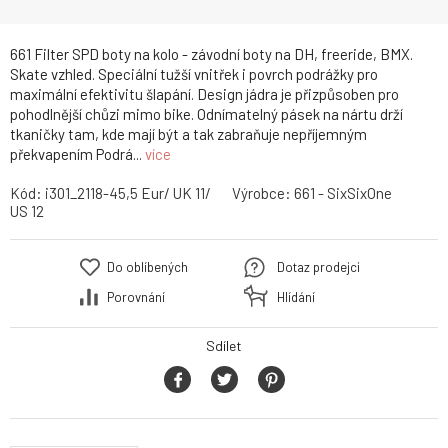
661 Filter SPD boty na kolo - závodní boty na DH, freeride, BMX.
Skate vzhled. Speciální tužší vnitřek i povrch podrážky pro
maximální efektivitu šlapání. Design jádra je přizpůsoben pro
pohodlnější chůzi mimo bike. Odnímatelný pásek na nártu drží
tkaničky tam, kde mají být a tak zabraňuje nepříjemným
překvapením Podrá...
více
Kód:
i301_2118-45,5 Eur/ UK 11/
Výrobce:
661 - SixSixOne
US 12
Do oblíbených
Dotaz prodejci
Porovnání
Hlídání
Sdílet