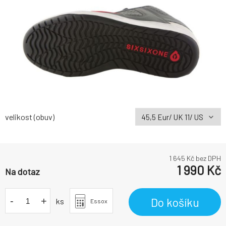
velikost (obuv)
1 645
Kč bez DPH
1 990
Kč
Na dotaz
-
+
Do košíku
ks
Essox