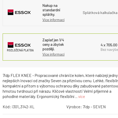
Nakup na
standardní
Splátková kalkulačka
splátky.
Více informací
Zaplať jen 1/4
ceny a zbytek
4 x 705.00
později.
Bez navýše
ROZLOŽENÁ PLATBA
Více informací
7idp FLEX KNEE - Propracované chrániče kolen, které nabízejí jedny
nejlepších inovací od značky Seven za příznivou cenu. Lehké, flexibiln
kompaktní a přitom s výbornou ochranou díky zabudované patentov
hmotou tvrdnoucí při nárazu. Klíčové vlastnosti Velmi příjemné a
pohodlné materiály. Ergonomický flexibilní ...
více
Kód:
i301_3142-XL
Výrobce:
7idp - SEVEN