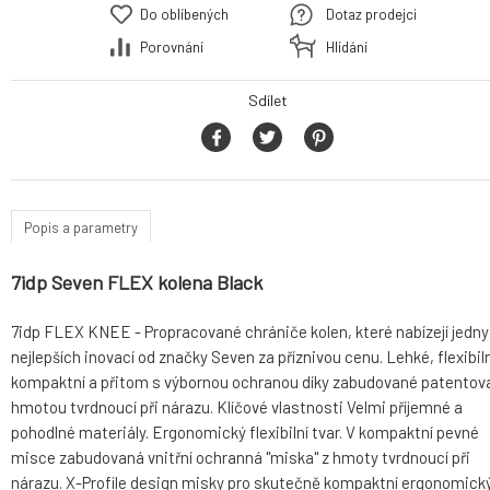
Do oblíbených
Dotaz prodejci
Porovnání
Hlídání
Sdílet
Popis a parametry
7idp Seven FLEX kolena Black
7idp FLEX KNEE - Propracované chrániče kolen, které nabízejí jedny
nejlepších inovací od značky Seven za příznivou cenu. Lehké, flexibiln
kompaktní a přitom s výbornou ochranou díky zabudované patentov
hmotou tvrdnoucí při nárazu. Klíčové vlastnosti Velmi příjemné a
pohodlné materiály. Ergonomický flexibilní tvar. V kompaktní pevné
misce zabudovaná vnitřní ochranná "miska" z hmoty tvrdnoucí při
nárazu. X-Profile design misky pro skutečně kompaktní ergonomick