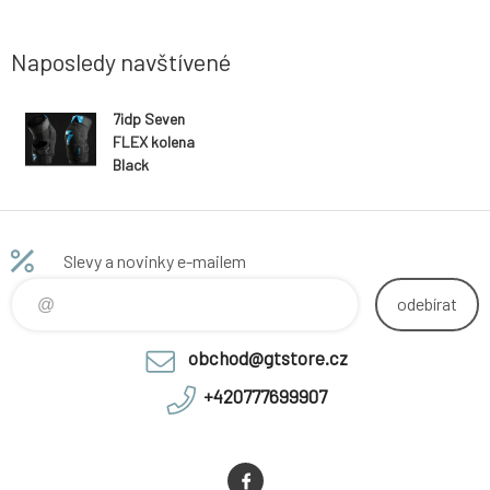
Naposledy navštívené
7idp Seven
FLEX kolena
Black
Slevy a novinky e-mailem
odebírat
obchod@gtstore.cz
+420777699907