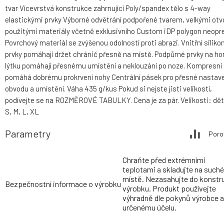
tvar Vícevrstvá konstrukce zahrnující Poly/spandex tělo s 4-way
elastickými prvky Výborné odvětrání podpořené tvarem, velkými otv
použitými materiály včetně exklusivního Custom iDP polygon neopr
Povrchový materiál se zvýšenou odolností proti abrazi. Vnitřní siliko
prvky pomáhají držet chránič přesně na místě. Podpůrné prvky na ho
lýtku pomáhají přesnému umístění a neklouzání po noze. Kompresní 
pomáhá dobrému prokrvení nohy Centrální pásek pro přesné nastav
obvodu a umístění. Váha 435 g/kus Pokud si nejste jisti velikostí,
podívejte se na ROZMĚROVÉ TABULKY. Cena je za pár. Velikosti: dě
S, M, L, XL
Parametry
Poro
Chraňte před extrémními
teplotami a skladujte na such
místě. Nezasahujte do konstr
Bezpečnostní informace o výrobku
výrobku. Produkt používejte
výhradně dle pokynů výrobce a
určenému účelu.