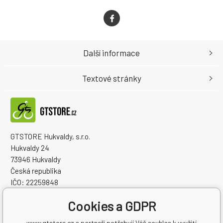
Další informace
Textové stránky
GTSTORE Hukvaldy, s.r.o.
Hukvaldy 24
73946 Hukvaldy
Česká republika
IČO: 22259848
DIČ: CZ22259848
Cookies a GDPR
www.gtstore.cz a partneři potřebují Váš souhlas k využití