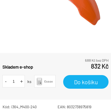
688
Kč bez DPH
832
Kč
Skladem e-shop
-
+
Do košíku
ks
Essox
Kód:
i364_M400-240
EAN:
8032738975819