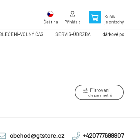
Košík
Čeština
Přihlásit
je prázdný
BLEČENÍ-VOLNÝ ČAS
SERVIS-ÚDRŽBA
dárkové poukazy
Filtrování
dle parametrů
obchod@gtstore.cz
+420777699907