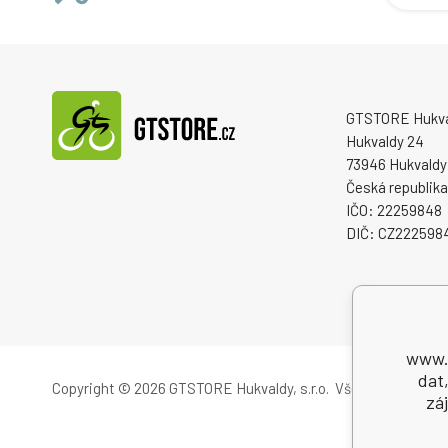
GTSTORE Hukvald
Hukvaldy 24
73946 Hukvaldy
Česká republika
IČO: 22259848
DIČ: CZ222598
www.g
dat
Copyright © 2026 GTSTORE Hukvaldy, s.r.o.
Všechna práva vy
zá