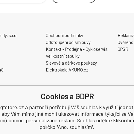
y, s.r.o.
Obchodní podmínky
Reklama
Odstoupení od smlouvy
Ověřeno
Kontakt - Prodejna - Cykloservis
GPSR
Velikostní tabulky
Slevové a dárkové poukazy
48
Elektrokola AKUMO.cz
Cookies a GDPR
tstore.cz a partneři potřebují Váš souhlas k využití jednot
, aby Vám mimo jiné mohli ukazovat informace týkající se Va
hrazena.
jmů pomocí personalizace reklam. Souhlas udělíte kliknutím
políčko "Ano, souhlasím".