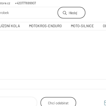
tore.cz
+420777699907
Hledej
JÍZDNÍ KOLA
MOTOKROS-ENDURO
MOTO-SILNICE
O
Chci
odebírat