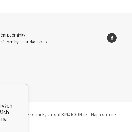
ční podmínky
 zákazníky Heureka.cz/sk
livých
šich
Tvorbu webové stránky
zajistil
BINARGON.cz
-
Mapa stránek
 na