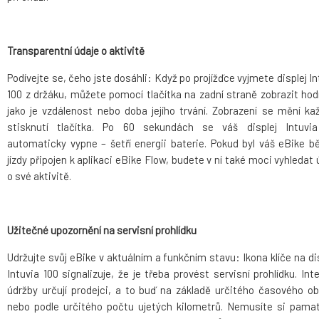
Transparentní údaje o aktivitě
Podívejte se, čeho jste dosáhli: Když po projížďce vyjmete displej In
100 z držáku, můžete pomocí tlačítka na zadní straně zobrazit hod
jako je vzdálenost nebo doba jejího trvání. Zobrazení se mění k
stisknutí tlačítka. Po 60 sekundách se váš displej Intuvi
automaticky vypne – šetří energii baterie. Pokud byl váš eBike 
jízdy připojen k aplikaci eBike Flow, budete v ní také moci vyhledat 
o své aktivitě.
Užitečné upozornění na servisní prohlídku
Udržujte svůj eBike v aktuálním a funkčním stavu: Ikona klíče na dis
Intuvia 100 signalizuje, že je třeba provést servisní prohlídku. Inte
údržby určují prodejci, a to buď na základě určitého časového ob
nebo podle určitého počtu ujetých kilometrů. Nemusíte si pama