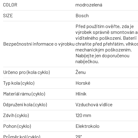
COLOR
modrozelená
SIZE
Bosch
Před použitím ověřte, zda je
výrobek správně smontován a
viditelného poškození. Baterii
Bezpečnostní informace o výrobku
chraňte před přehřátím, vlhkos
mechanickým poškozením.
Nabíjejte jen doporučenou
nabíječkou.
Určeno pro (kola cyklo)
Ženu
Typ kola (cyklo)
Horské
Materiál rámu (cyklo)
Hliník
Odpružení kola (cyklo)
Vzduchová vidlice
Zdvih (cyklo)
120 mm
Pohon (cyklo)
Elektrokolo
Průměr kol (cyklo)
29"