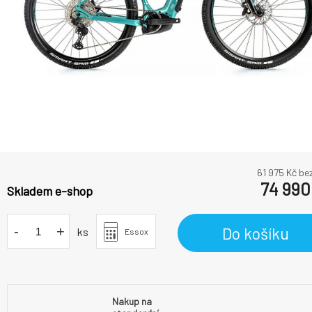
61 975
Kč be
74 990
Skladem e-shop
-
+
Do košíku
ks
Essox
Nakup na