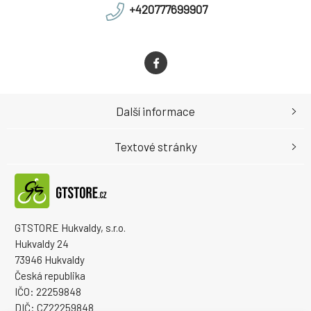
+420777699907
Další informace
Textové stránky
GTSTORE Hukvaldy, s.r.o.
Hukvaldy 24
73946 Hukvaldy
Česká republika
IČO: 22259848
DIČ: CZ22259848