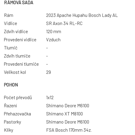
RÁMOVÁ SADA
Rám
2023 Apache Hupahu Bosch Lady AL
Vidlice
SR Axon 34 RL-RC
Zdvih vidlice
120 mm
Provedení vidlice
Vzduch
Tlumič
-
Zdvih tlumiče
-
Provedení tlumiče
-
Velikost kol
29
POHON
Počet převodů
1x12
Řazení
Shimano Deore M6100
Přehazovačka
Shimano XT M8100
Pastorky
Shimano Deore M6100
Kliky
FSA Bosch 170mm 34z.