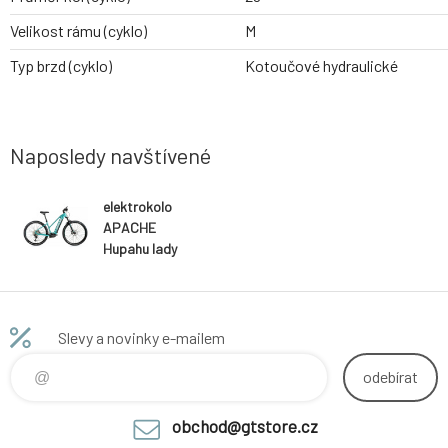
Velikost rámu (cyklo)
M
Typ brzd (cyklo)
Kotoučové hydraulické
Naposledy navštívené
elektrokolo
APACHE
Hupahu lady
Bosch CX 750
Wh (M)
Slevy a novinky e-mailem
odebírat
obchod@gtstore.cz