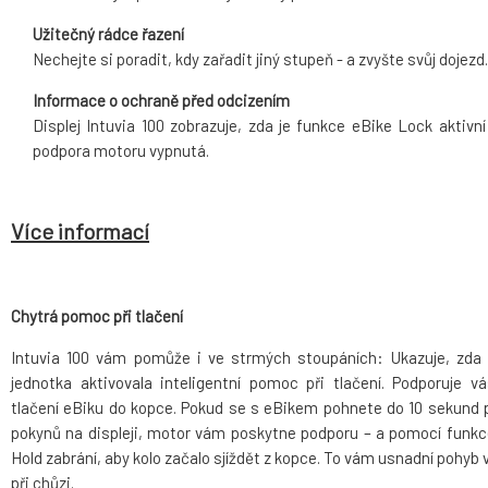
Užitečný rádce řazení
Nechejte si poradit, kdy zařadit jiný stupeň - a zvyšte svůj dojezd.
Informace o ochraně před odcizením
Displej Intuvia 100 zobrazuje, zda je funkce eBike Lock aktivní
podpora motoru vypnutá.
Více informací
Chytrá pomoc při tlačení
Intuvia 100 vám pomůže i ve strmých stoupáních: Ukazuje, zda ř
jednotka aktivovala inteligentní pomoc při tlačení. Podporuje vá
tlačení eBiku do kopce. Pokud se s eBikem pohnete do 10 sekund 
pokynů na displeji, motor vám poskytne podporu – a pomocí funkce
Hold zabrání, aby kolo začalo sjíždět z kopce. To vám usnadní pohyb 
při chůzi.