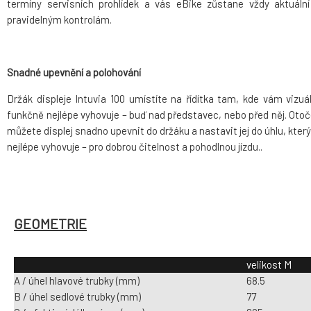
termíny servisních prohlídek a vás eBike zůstane vždy aktuální
pravidelným kontrolám.
Snadné upevnění a polohování
Držák displeje Intuvia 100 umístíte na řídítka tam, kde vám vizuá
funkčně nejlépe vyhovuje – buď nad představec, nebo před něj. Oto
můžete displej snadno upevnit do držáku a nastavit jej do úhlu, kter
nejlépe vyhovuje – pro dobrou čitelnost a pohodlnou jízdu..
GEOMETRIE
velikost M
A / úhel hlavové trubky (mm)
68.5
B / úhel sedlové trubky (mm)
77