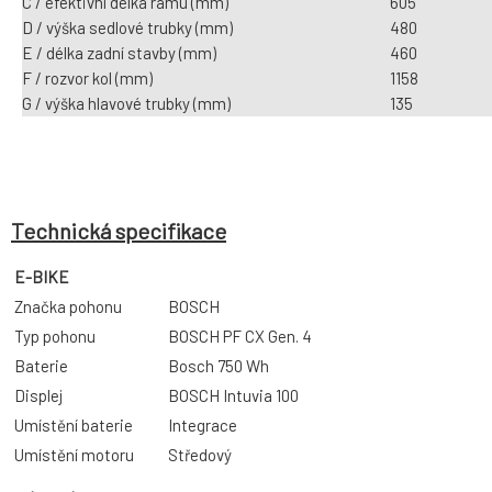
C / efektivní délka rámu (mm)
605
D / výška sedlové trubky (mm)
480
E / délka zadní stavby (mm)
460
F / rozvor kol (mm)
1158
G / výška hlavové trubky (mm)
135
Technická specifikace
E-BIKE
Značka pohonu
BOSCH
Typ pohonu
BOSCH PF CX Gen. 4
Baterie
Bosch 750 Wh
Displej
BOSCH Intuvia 100
Umístění baterie
Integrace
Umístění motoru
Středový