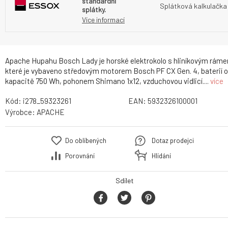
standardní
Splátková kalkulačka
splátky.
Více informací
Apache Hupahu Bosch Lady je horské elektrokolo s hliníkovým rám
které je vybaveno středovým motorem Bosch PF CX Gen. 4, baterií o
kapacitě 750 Wh, pohonem Shimano 1x12, vzduchovou vidlicí....
více
Kód:
i278_59323261
EAN:
5932326100001
Výrobce:
APACHE
Do oblíbených
Dotaz prodejci
Porovnání
Hlídání
Sdílet