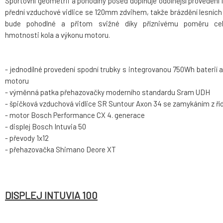
Sportovní geometrii a pohodlný posed doplňuje odolnější provedení 
přední vzduchové vidlice se 120mm zdvihem, takže brázdění lesních
bude pohodlné a přitom svižné díky příznivému poměru cel
hmotnosti kola a výkonu motoru.
- jednodílné provedení spodní trubky s integrovanou 750Wh baterií a
motoru
- výměnná patka přehazovačky moderního standardu Sram UDH
- špičková vzduchová vidlice SR Suntour Axon 34 se zamykáním z říd
- motor Bosch Performance CX 4. generace
- displej Bosch Intuvia 50
- převody 1x12
- přehazovačka Shimano Deore XT
DISPLEJ INTUVIA 100