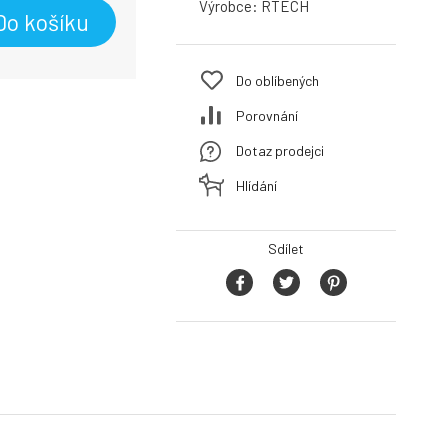
Výrobce:
RTECH
Do košíku
Do oblíbených
Porovnání
Dotaz prodejci
Hlídání
Sdílet