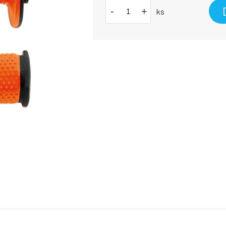
-
+
ks