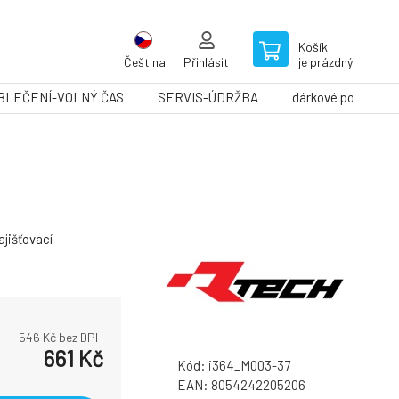
Košík
Čeština
Přihlásit
je prázdný
BLEČENÍ-VOLNÝ ČAS
SERVIS-ÚDRŽBA
dárkové poukazy
jišťovací
546
Kč bez DPH
661
Kč
Kód:
i364_M003-37
EAN:
8054242205206