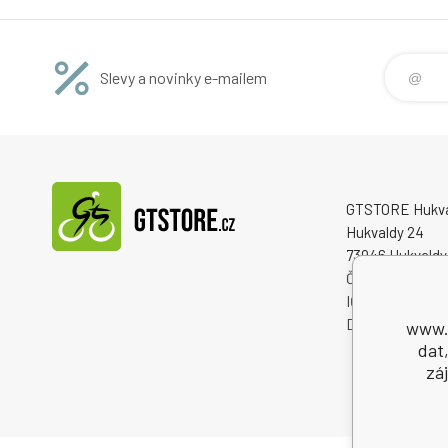
Slevy a novinky e-mailem
GTSTORE Hukvald
Hukvaldy 24
73946 Hukvaldy
Česká republika
IČO: 22259848
DIČ: CZ222598
www.g
dat
zá