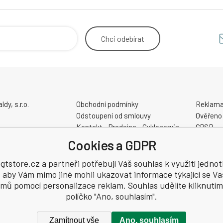
Chci
odebírat
y, s.r.o.
Obchodní podmínky
Reklama
Odstoupení od smlouvy
Ověřeno
Kontakt - Prodejna - Cykloservis
GPSR
Velikostní tabulky
Cookies a GDPR
Slevové a dárkové poukazy
48
Elektrokola AKUMO.cz
tstore.cz a partneři potřebují Váš souhlas k využití jednot
, aby Vám mimo jiné mohli ukazovat informace týkající se Va
jmů pomocí personalizace reklam. Souhlas udělíte kliknutím
políčko "Ano, souhlasím".
Zamítnout vše
Ano, souhlasím