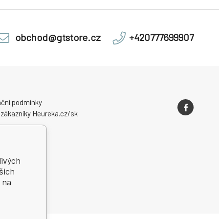
obchod@gtstore.cz
+420777699907
ční podmínky
 zákazníky Heureka.cz/sk
livých
šich
 na