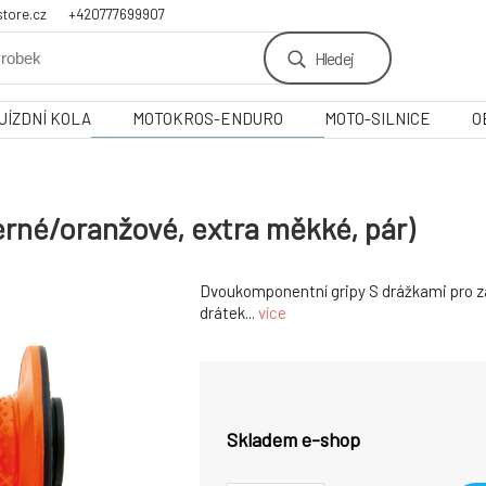
tore.cz
+420777699907
Hledej
JÍZDNÍ KOLA
MOTOKROS-ENDURO
MOTO-SILNICE
O
né/oranžové, extra měkké, pár)
Dvoukomponentní gripy S drážkami pro za
drátek...
více
Skladem e-shop