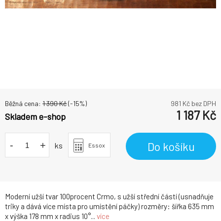
Běžná cena:
1 390
Kč
(-
15
%)
981
Kč bez DPH
1 187
Kč
Skladem e-shop
-
+
Do košíku
ks
Essox
Moderní užší tvar 100procent Crmo, s užší střední částí (usnadňuje
triky a dává více místa pro umístění páčky) rozměry: šířka 635 mm
x výška 178 mm x radius 10°...
více