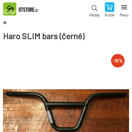
Košík
Menu
Hledej
Haro SLIM bars (černé)
-
15
%