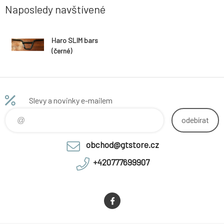
Naposledy navštívené
Haro SLIM bars
(černé)
Slevy a novinky e-mailem
odebírat
obchod@gtstore.cz
+420777699907