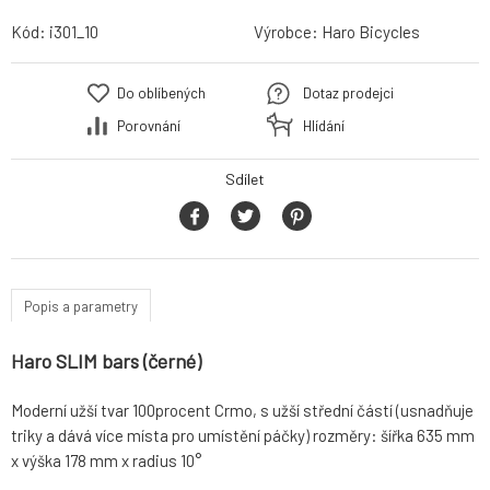
Kód:
i301_10
Výrobce:
Haro Bicycles
Do oblíbených
Dotaz prodejci
Porovnání
Hlídání
Sdílet
Popis a parametry
Haro SLIM bars (černé)
Moderní užší tvar 100procent Crmo, s užší střední částí (usnadňuje
triky a dává více místa pro umístění páčky) rozměry: šířka 635 mm
x výška 178 mm x radius 10°