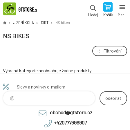
Košík
Menu
Hledej
JÍZDNÍ KOLA
DIRT
NS bikes
NS BIKES
Filtrování
Vybraná kategorie neobsahuje žádné produkty
Slevy a novinky e-mailem
odebírat
obchod@gtstore.cz
+420777699907