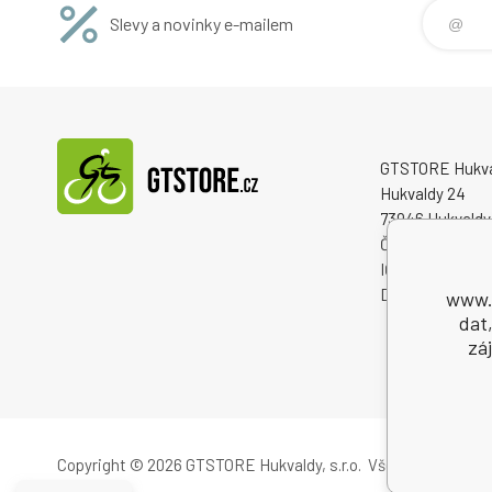
Slevy a novinky e-mailem
GTSTORE Hukvald
Hukvaldy 24
73946 Hukvaldy
Česká republika
IČO: 22259848
DIČ: CZ222598
www.g
dat
zá
Copyright © 2026 GTSTORE Hukvaldy, s.r.o.
Všechna práva vy