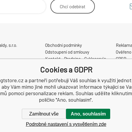
Chci
odebírat
y, s.r.o.
Obchodní podmínky
Reklama
Odstoupení od smlouvy
Ověřeno
Kontakt - Prodejna - Cykloservis
GPSR
Velikostní tabulky
Cookies a GDPR
Slevové a dárkové poukazy
48
Elektrokola AKUMO.cz
tstore.cz a partneři potřebují Váš souhlas k využití jednot
, aby Vám mimo jiné mohli ukazovat informace týkající se Va
jmů pomocí personalizace reklam. Souhlas udělíte kliknutím
políčko "Ano, souhlasím".
Zamítnout vše
Ano, souhlasím
Podrobné nastavení s vysvětlením zde
hrazena.