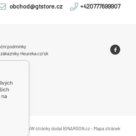
obchod@gtstore.cz
+420777699907
ční podmínky
 zákazníky Heureka.cz/sk
livých
šich
 na
WWW stránky
dodal
BINARGON.cz
-
Mapa stránek