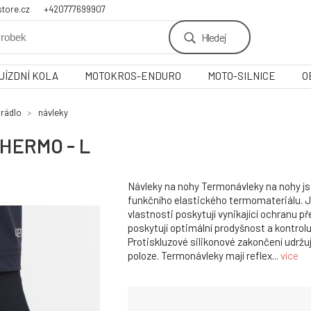
tore.cz
+420777699907
Hledej
JÍZDNÍ KOLA
MOTOKROS-ENDURO
MOTO-SILNICE
O
rádlo
návleky
THERMO - L
Návleky na nohy Termonávleky na nohy js
funkčního elastického termomateriálu. 
vlastnosti poskytují vynikající ochranu 
poskytují optimální prodyšnost a kontrolu
Protiskluzové silikonové zakončení udržu
poloze. Termonávleky mají reflex...
více