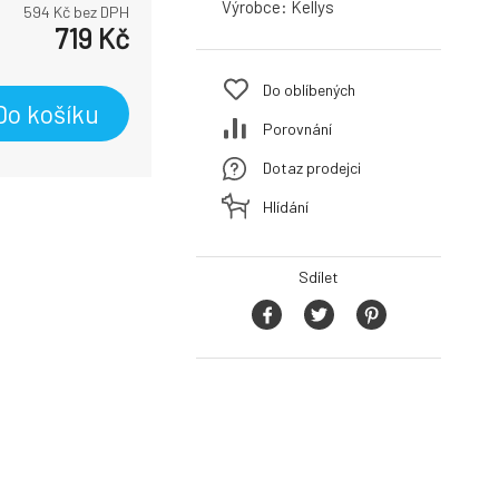
Výrobce:
Kellys
594
Kč bez DPH
719
Kč
Do oblíbených
Do košíku
Porovnání
Dotaz prodejci
Hlídání
Sdílet