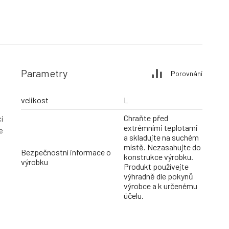
Parametry
Porovnání
velikost
L
Chraňte před
í
extrémními teplotami
e
a skladujte na suchém
místě. Nezasahujte do
Bezpečnostní informace o
konstrukce výrobku.
výrobku
Produkt používejte
výhradně dle pokynů
výrobce a k určenému
účelu.