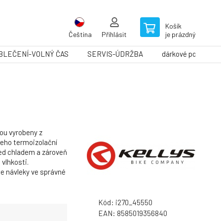
Košík
Čeština
Přihlásit
je prázdný
BLEČENÍ-VOLNÝ ČAS
SERVIS-ÚDRŽBA
dárkové poukazy
ou vyrobeny z
Jeho termoizolační
před chladem a zároveň
 vlhkosti.
je návleky ve správné
Kód:
i270_45550
EAN:
8585019356840