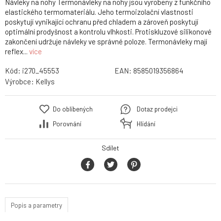
Návleky na nohy Termonávleky na nohy jsou vyrobeny z funkčního
elastického termomateriálu. Jeho termoizolační vlastnosti
poskytují vynikající ochranu před chladem a zároveň poskytují
optimální prodyšnost a kontrolu vlhkosti. Protiskluzové silikonové
zakončení udržuje návleky ve správné poloze. Termonávleky mají
reflex...
více
Kód:
i270_45553
EAN:
8585019356864
Výrobce:
Kellys
Do oblíbených
Dotaz prodejci
Porovnání
Hlídání
Sdílet
Popis a parametry