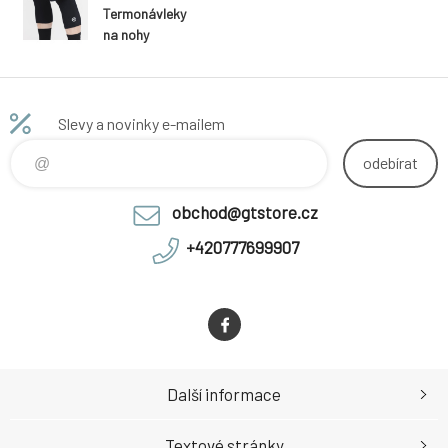
Termonávleky
na nohy
THERMO - XXL
Slevy a novinky e-mailem
odebírat
obchod@gtstore.cz
+420777699907
Další informace
Textové stránky