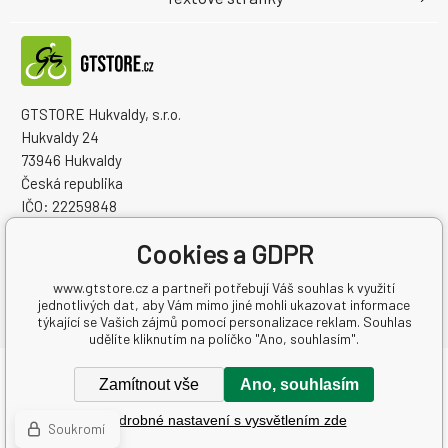
GTSTORE Hukvaldy, s.r.o.
Hukvaldy 24
73946 Hukvaldy
Česká republika
IČO: 22259848
DIČ: CZ22259848
Cookies a GDPR
www.gtstore.cz a partneři potřebují Váš souhlas k využití
jednotlivých dat, aby Vám mimo jiné mohli ukazovat informace
týkající se Vašich zájmů pomocí personalizace reklam. Souhlas
udělíte kliknutím na políčko "Ano, souhlasím".
Copyright © 2026 GTSTORE Hukvaldy, s.r.o.
Zamítnout vše
Ano, souhlasím
Všechna práva vyhrazena.
Podrobné nastavení s vysvětlením zde
Tvorba a pronájem eshopů
BINARGON.cz
-
Mapa stránek
Soukromí