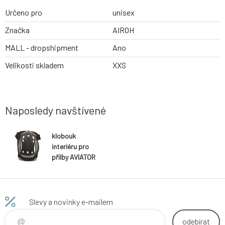
Určeno pro
unisex
Značka
AIROH
MALL - dropshipment
Ano
Velikosti skladem
XXS
Naposledy navštívené
klobouk
interiéru pro
přilby AVIATOR
J, AIROH (černý)
Slevy a novinky e-mailem
odebírat