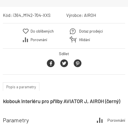
Kód:
i364_M142-704-XXS
Výrobce:
AIROH
Do oblíbených
Dotaz prodejci
Porovnání
Hlídání
Sdílet
Popis a parametry
klobouk interiéru pro přilby AVIATOR J, AIROH (černý)
Parametry
Porovnání