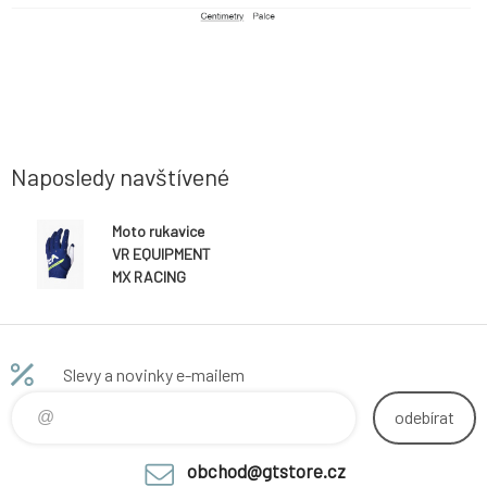
Naposledy navštívené
Moto rukavice
VR EQUIPMENT
MX RACING
EQUGVMX00811
modré
Slevy a novinky e-mailem
odebírat
obchod@gtstore.cz