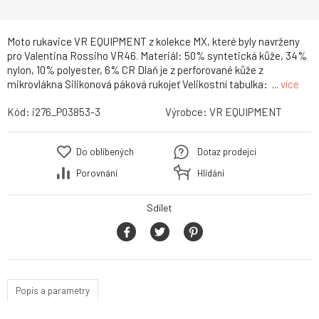
Moto rukavice VR EQUIPMENT z kolekce MX, které byly navrženy
pro Valentina Rossiho VR46. Materiál: 50% syntetická kůže, 34%
nylon, 10% polyester, 6% CR Dlaň je z perforované kůže z
mikrovlákna Silikonová páková rukojeť Velikostní tabulka: ...
více
Kód:
i276_P03853-3
Výrobce:
VR EQUIPMENT
Do oblíbených
Dotaz prodejci
Porovnání
Hlídání
Sdílet
Popis a parametry