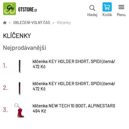
Košík
Menu
Hledej
OBLEČENÍ-VOLNÝ ČAS
Klíčenky
KLÍČENKY
Nejprodávanější
klíčenka KEY HOLDER SHORT, SPIDI (černá/
1.
šedá)
472 Kč
klíčenka KEY HOLDER SHORT, SPIDI (černá/
2.
červená)
472 Kč
klíčenka NEW TECH 10 BOOT, ALPINESTARS
3.
(červená)
494 Kč