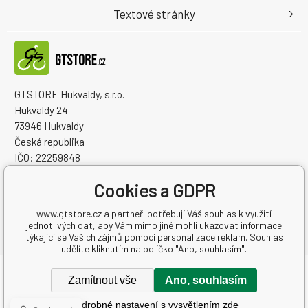
Textové stránky
GTSTORE Hukvaldy, s.r.o.
Hukvaldy 24
73946 Hukvaldy
Česká republika
IČO: 22259848
DIČ: CZ22259848
Cookies a GDPR
www.gtstore.cz a partneři potřebují Váš souhlas k využití
jednotlivých dat, aby Vám mimo jiné mohli ukazovat informace
týkající se Vašich zájmů pomocí personalizace reklam. Souhlas
udělíte kliknutím na políčko "Ano, souhlasím".
Copyright © 2026 GTSTORE Hukvaldy, s.r.o.
Zamítnout vše
Ano, souhlasím
Všechna práva vyhrazena.
Podrobné nastavení s vysvětlením zde