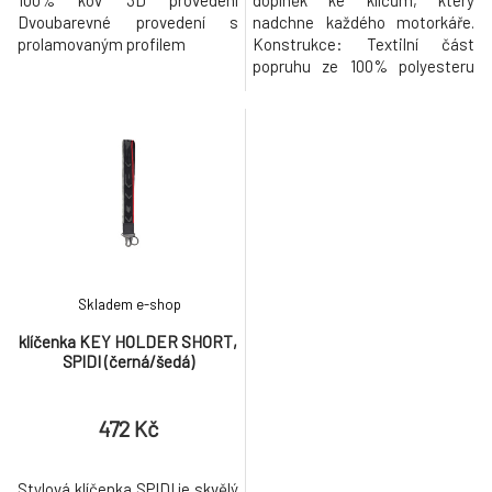
100% kov 3D provedení
doplněk ke klíčům, který
Dvoubarevné provedení s
nadchne každého motorkáře.
prolamovaným profilem
Konstrukce: Textilní část
popruhu ze 100% polyesteru
Lehká a pevná karabina s
kroužkem Tištěná loga
Skladem e-shop
klíčenka KEY HOLDER SHORT,
SPIDI (černá/šedá)
472 Kč
Stylová klíčenka SPIDI je skvělý