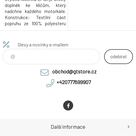
doplněk ke klíčům, který
nadchne každého motorkáře.
Konstrukce: Textilní část
popruhu ze 100% polyesteru
Lehká a pevná karabina s
kroužkem Tištěná loga
Slevy a novinky e-mailem
odebírat
obchod@gtstore.cz
+420777699907
Další informace