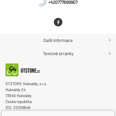
+420777699907
Další informace
Textové stránky
GTSTORE Hukvaldy, s.r.o.
Hukvaldy 24
73946 Hukvaldy
Česká republika
IČO: 22259848
DIČ: CZ22259848