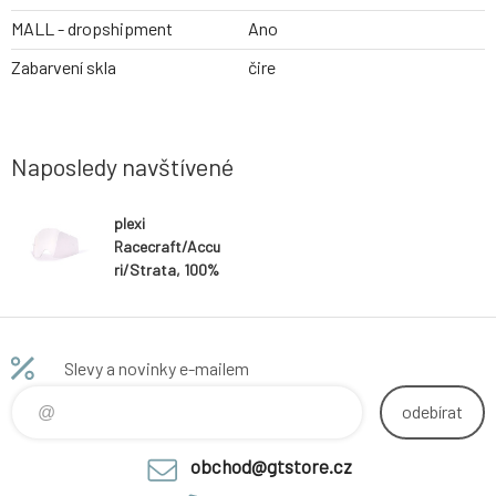
MALL - dropshipment
Ano
Zabarvení skla
čire
Naposledy navštívené
plexi
Racecraft/Accu
ri/Strata, 100%
(čiré, Anti-fog)
Slevy a novinky e-mailem
odebírat
obchod@gtstore.cz