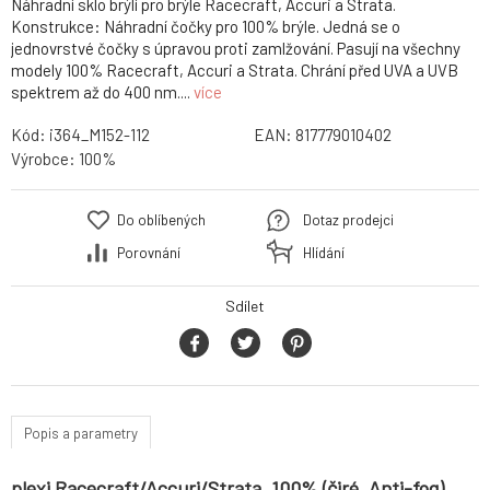
Náhradní sklo brýlí pro brýle Racecraft, Accuri a Strata.
Konstrukce: Náhradní čočky pro 100% brýle. Jedná se o
jednovrstvé čočky s úpravou proti zamlžování. Pasují na všechny
modely 100% Racecraft, Accuri a Strata. Chrání před UVA a UVB
spektrem až do 400 nm....
více
Kód:
i364_M152-112
EAN:
817779010402
Výrobce:
100%
Do oblíbených
Dotaz prodejci
Porovnání
Hlídání
Sdílet
Popis a parametry
plexi Racecraft/Accuri/Strata, 100% (čiré, Anti-fog)