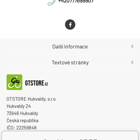
+420777699907
Další informace
Textové stránky
GTSTORE Hukvaldy, s.r.o.
Hukvaldy 24
73946 Hukvaldy
Česká republika
IČO: 22259848
DIČ: CZ22259848