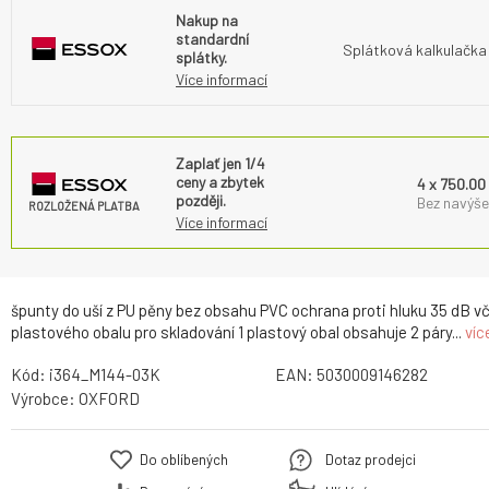
Nakup na
standardní
Splátková kalkulačka
splátky.
Více informací
Zaplať jen 1/4
ceny a zbytek
4 x 750.00
později.
Bez navýše
ROZLOŽENÁ PLATBA
Více informací
špunty do uší z PU pěny bez obsahu PVC ochrana proti hluku 35 dB v
plastového obalu pro skladování 1 plastový obal obsahuje 2 páry...
víc
Kód:
i364_M144-03K
EAN:
5030009146282
Výrobce:
OXFORD
Do oblíbených
Dotaz prodejci