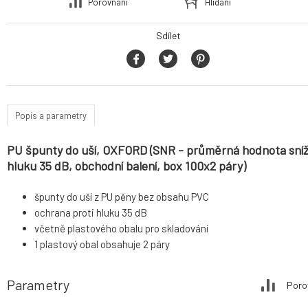
Porovnání
Hlídání
Sdílet
Popis a parametry
PU špunty do uší, OXFORD (SNR - průměrná hodnota sníž
hluku 35 dB, obchodní balení, box 100x2 páry)
špunty do uší z PU pěny bez obsahu PVC
ochrana proti hluku 35 dB
včetně plastového obalu pro skladování
1 plastový obal obsahuje 2 páry
Parametry
Poro