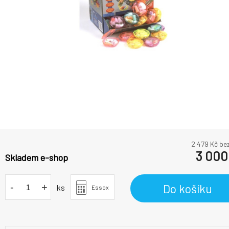
2 479
Kč be
3 000
Skladem e-shop
-
+
Do košíku
ks
Essox