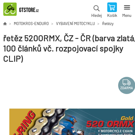
Košík
Menu
Hledej
MOTOKROS-ENDURO
VYBAVENÍ MOTOCYKLU
Řetězy
řetěz 520ORMX, ČZ - ČR (barva zlatá
100 článků vč. rozpojovací spojky
CLIP)
ZDARMA