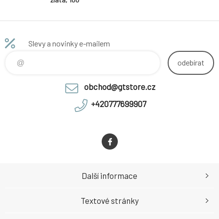
článků vč.
rozpojovací
spojky CLIP)
Slevy a novinky e-mailem
odebírat
obchod@gtstore.cz
+420777699907
Další informace
Textové stránky