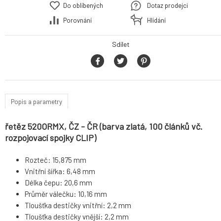
Do oblíbených
Dotaz prodejci
Porovnání
Hlídání
Sdílet
Popis a parametry
řetěz 520ORMX, ČZ - ČR (barva zlatá, 100 článků vč.
rozpojovací spojky CLIP)
Rozteč: 15,875 mm
Vnitřní šířka: 6,48 mm
Délka čepu: 20,6 mm
Průměr válečku: 10,16 mm
Tloušťka destičky vnitřní: 2,2 mm
Tloušťka destičky vnější: 2,2 mm