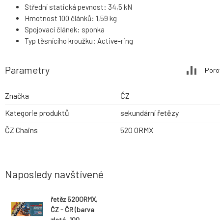
Střední statická pevnost: 34,5 kN
Hmotnost 100 článků: 1,59 kg
Spojovací článek: sponka
Typ těsnícího kroužku: Active-ring
Parametry
Poro
Značka
ČZ
Kategorie produktů
sekundární řetězy
ČZ Chains
520 ORMX
Naposledy navštívené
řetěz 520ORMX,
ČZ - ČR (barva
zlatá, 100