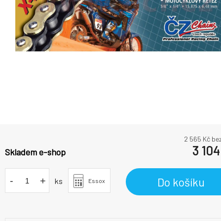
2 565
Kč be
3 104
Skladem e-shop
-
+
Do košíku
ks
Essox