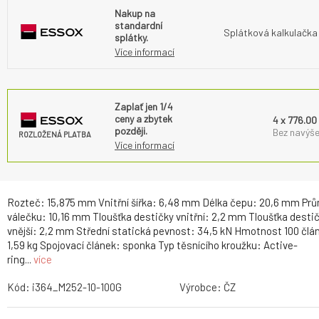
Nakup na
standardní
Splátková kalkulačka
splátky.
Více informací
Zaplať jen 1/4
ceny a zbytek
4 x 776.00
později.
Bez navýše
ROZLOŽENÁ PLATBA
Více informací
Rozteč: 15,875 mm Vnitřní šířka: 6,48 mm Délka čepu: 20,6 mm Pr
válečku: 10,16 mm Tloušťka destičky vnitřní: 2,2 mm Tloušťka desti
vnější: 2,2 mm Střední statická pevnost: 34,5 kN Hmotnost 100 člá
1,59 kg Spojovací článek: sponka Typ těsnícího kroužku: Active-
ring...
více
Kód:
i364_M252-10-100G
Výrobce:
ČZ