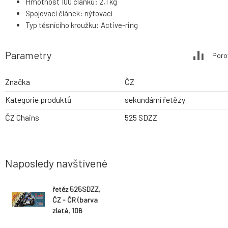
Hmotnost 100 článků: 2,1 kg
Spojovací článek: nýtovací
Typ těsnícího kroužku: Active-ring
Parametry
Poro
Značka
ČZ
Kategorie produktů
sekundární řetězy
ČZ Chains
525 SDZZ
Naposledy navštívené
řetěz 525SDZZ,
ČZ - ČR (barva
zlatá, 106
článků vč.