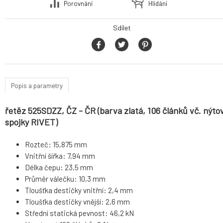
Porovnání
Hlídání
Sdílet
Popis a parametry
řetěz 525SDZZ, ČZ - ČR (barva zlatá, 106 článků vč. nýto
spojky RIVET)
Rozteč: 15,875 mm
Vnitřní šířka: 7,94 mm
Délka čepu: 23,5 mm
Průměr válečku: 10,3 mm
Tloušťka destičky vnitřní: 2,4 mm
Tloušťka destičky vnější: 2,6 mm
Střední statická pevnost: 46,2 kN