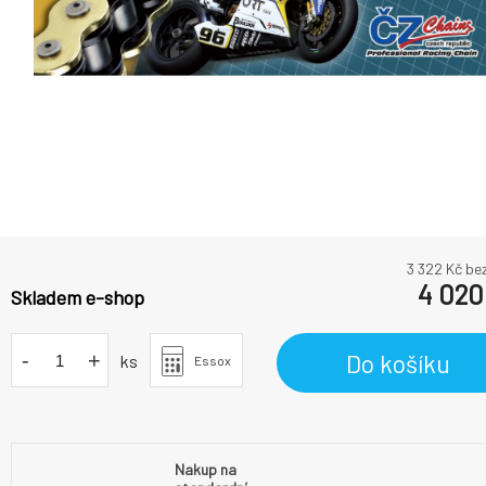
3 322
Kč be
4 020
Skladem e-shop
-
+
Do košíku
ks
Essox
Nakup na