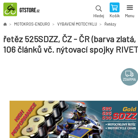
Košík
Menu
Hledej
MOTOKROS-ENDURO
VYBAVENÍ MOTOCYKLU
Řetězy
řetěz 525SDZZ, ČZ - ČR (barva zlatá,
106 článků vč. nýtovací spojky RIVET
ZDARMA