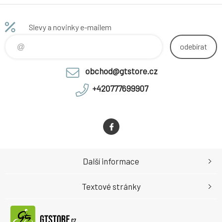
nýtovací spojky
RIVET)
Slevy a novinky e-mailem
odebírat
obchod@gtstore.cz
+420777699907
Další informace
Textové stránky