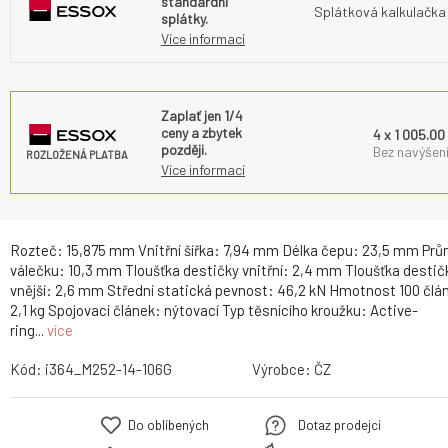
standardní
Splátková kalkulačka
splátky.
Více informací
Zaplať jen 1/4
ceny a zbytek
4 x 1 005.00
později.
Bez navýšení
ROZLOŽENÁ PLATBA
Více informací
Rozteč: 15,875 mm Vnitřní šířka: 7,94 mm Délka čepu: 23,5 mm Pr
válečku: 10,3 mm Tloušťka destičky vnitřní: 2,4 mm Tloušťka destič
vnější: 2,6 mm Střední statická pevnost: 46,2 kN Hmotnost 100 člá
2,1 kg Spojovací článek: nýtovací Typ těsnícího kroužku: Active-
ring...
více
Kód:
i364_M252-14-106G
Výrobce:
ČZ
Do oblíbených
Dotaz prodejci