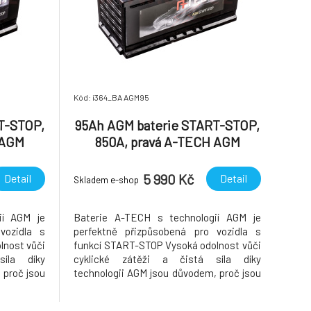
Kód: i364_BA AGM95
T-STOP,
95Ah AGM baterie START-STOP,
 AGM
850A, pravá A-TECH AGM
353x175x190
5 990 Kč
Detail
Detail
Skladem e-shop
ií AGM je
Baterie A-TECH s technologií AGM je
vozidla s
perfektně přizpůsobená pro vozidla s
lnost vůči
funkcí START-STOP Vysoká odolnost vůči
íla díky
cyklické zátěži a čistá síla díky
 proč jsou
technologii AGM jsou důvodem, proč jsou
olbou pro
baterie A-TECH AGM první volbou pro
t/Stop s
vozidla se systémem Start/Stop s