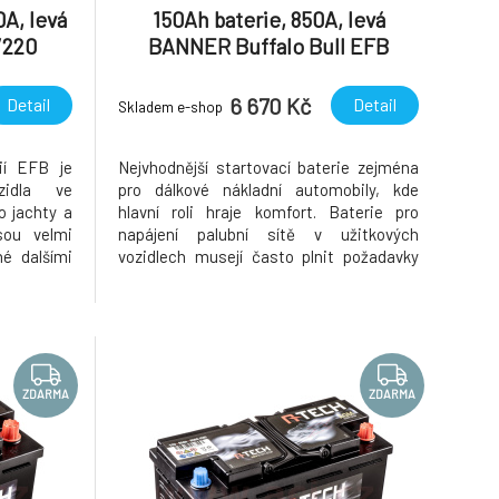
A, levá
150Ah baterie, 850A, levá
/220
BANNER Buffalo Bull EFB
513x189x195(220)
6 670 Kč
Detail
Detail
Skladem e-shop
ií EFB je
Nejvhodnější startovací baterie zejména
zidla ve
pro dálkové nákladní automobily, kde
o jachty a
hlavní roli hraje komfort. Baterie pro
sou velmi
napájení palubní sítě v užitkových
né dalšími
vozidlech musejí často plnit požadavky
í spotřebu
speciální povahy: „Hotelovou“ funkci v
í vozidla,
dálkových kamiónech (řidič nocuje ve
adní části
vozidle a používá při tom celou řadu
elektrických spotřebičů) Extrémní o
ZDARMA
ZDARMA