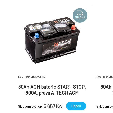
rekuperací energie Technologie AGM
rekupera
(absorbed glass mat) je technologie, při
(absorbed
níž nen
níž n
ZDARMA
Kód: i364_BA AGM80
Kód: i364_B
80Ah AGM baterie START-STOP,
80Ah 
800A, pravá A-TECH AGM
315x175x190
5 657 Kč
Detail
Skladem e-shop
Skladem e