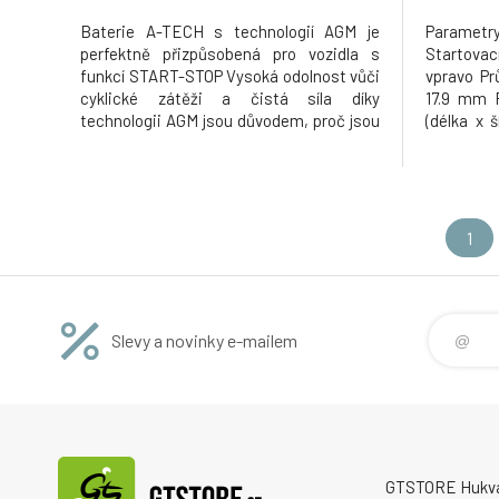
Baterie A-TECH s technologií AGM je
Parametry
perfektně přizpůsobená pro vozidla s
Startovací
funkcí START-STOP Vysoká odolnost vůči
vpravo Pr
cyklické zátěži a čistá síla díky
17.9 mm 
technologii AGM jsou důvodem, proč jsou
(délka x š
baterie A-TECH AGM první volbou pro
B13 Techn
vozidla se systémem Start/Stop s
rekuperací energie Technologie AGM
(absorbed glass mat) je technologie, při
níž nen
1
Slevy a novinky e-mailem
GTSTORE Hukvald