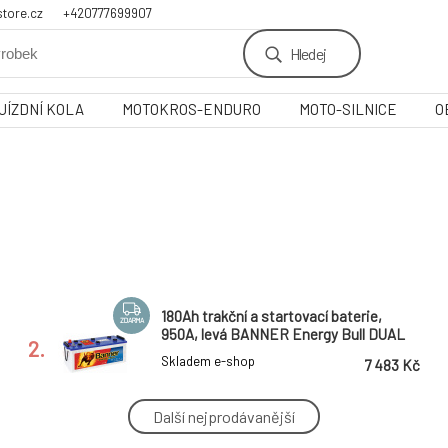
tore.cz
+420777699907
Hledej
JÍZDNÍ KOLA
MOTOKROS-ENDURO
MOTO-SILNICE
O
180Ah trakční a startovací baterie,
ZDARMA
950A, levá BANNER Energy Bull DUAL
2.
Power 514x223x195(220)
Skladem e-shop
7 483 Kč
Další nejprodávanější
70Ah baterie, 680A, pravá BANNER
ZDARMA
Running Bull EFB 260x174x200(222) (pro