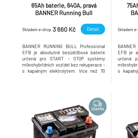
65Ah baterie, 640A, pravá
75Ah
BANNER Running Bull
BA
Professional EFB 241x175x190
Profes
3 660 Kč
Detail
Skladem e-shop
Skladem e
BANNER RUNNING BULL Professional
BANNER 
EFB je absolutně bezúdržbová baterie
EFB je a
určená pro START - STOP systémy
určená 
mikrohybridních vozidel bez rekuperace -
mikrohybr
s kapalným elektrolytem. Více než 70
s kapaln
procent všech nových vozidel je dnes
procent 
vybavováno funkcí motoru start-stop,
vybavová
aby pomocí udržitelných úspor paliva a
aby pomoc
snížení emisí CO2 dokázaly splnit cíle
snížení e
přijaté
přijaté
ZDARMA