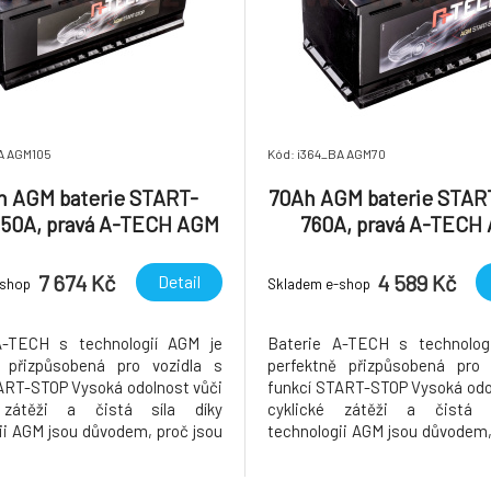
A AGM105
Kód: i364_BA AGM70
h AGM baterie START-
70Ah AGM baterie STAR
950A, pravá A-TECH AGM
760A, pravá A-TECH
392x175x190
278x175x190
7 674 Kč
4 589 Kč
Detail
-shop
Skladem e-shop
A-TECH s technologií AGM je
Baterie A-TECH s technolog
ě přizpůsobená pro vozidla s
perfektně přizpůsobená pro 
ART-STOP Vysoká odolnost vůči
funkcí START-STOP Vysoká odo
 zátěži a čistá síla díky
cyklické zátěži a čistá s
ii AGM jsou důvodem, proč jsou
technologii AGM jsou důvodem,
A-TECH AGM první volbou pro
baterie A-TECH AGM první v
 se systémem Start/Stop s
vozidla se systémem Star