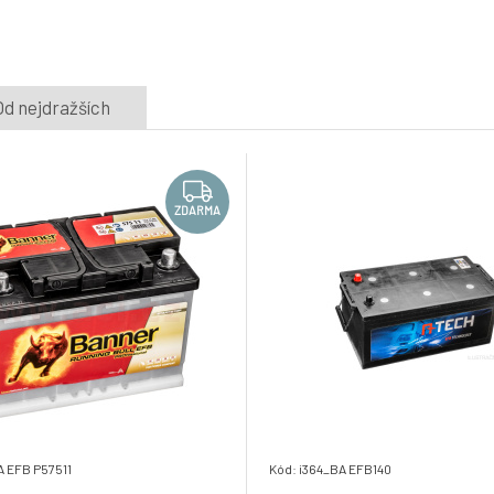
5.
vozidla Mazda, Mitsubishi, Nissan,
Skladem e-shop
4 592 Kč
Subaru, Toyota)
230Ah trakční a startovací baterie,
ZDARMA
Od nejdražších
1100A, levá BANNER Energy Bull DUAL
8.
Power 517x273x212(240)
Skladem e-shop
9 465 Kč
ZDARMA
A EFB P57511
Kód: i364_BA EFB140