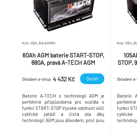
Kód: i364_BA AGM60
Kód: i364_B
60Ah AGM baterie START-STOP,
105A
680A, pravá A-TECH AGM
STOP, 
242x175x190
4 432 Kč
Detail
Skladem e-shop
Skladem e
Baterie A-TECH s technologií AGM je
Baterie 
perfektně přizpůsobená pro vozidla s
perfektn
funkcí START-STOP Vysoká odolnost vůči
funkcí ST
cyklické zátěži a čistá síla díky
cyklické
technologii AGM jsou důvodem, proč jsou
technolog
baterie A-TECH AGM první volbou pro
baterie 
vozidla se systémem Start/Stop s
vozidla