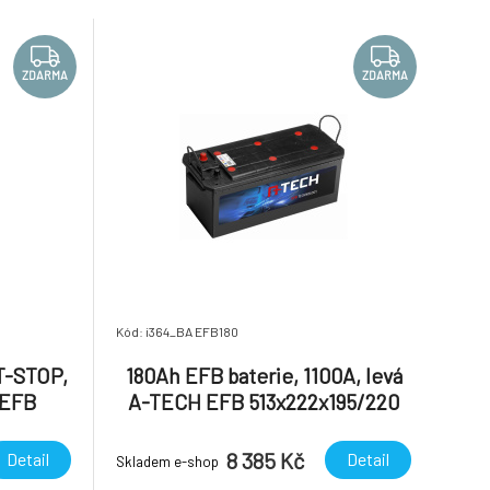
logie AGM
rekuperací energie Technologie AGM
logie, při
(absorbed glass mat) je technologie, při
níž nen
ZDARMA
ZDARMA
Kód: i364_BA EFB180
T-STOP,
180Ah EFB baterie, 1100A, levá
 EFB
A-TECH EFB 513x222x195/220
8 385 Kč
Detail
Detail
Skladem e-shop