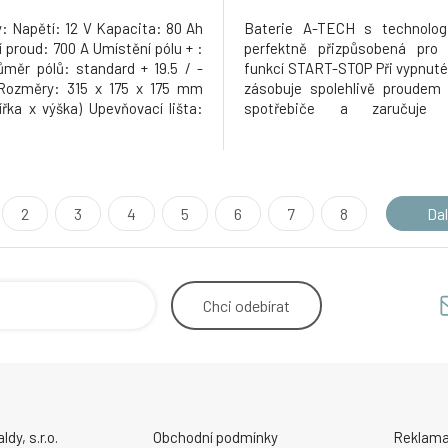
: Napětí: 12 V Kapacita: 80 Ah
Baterie A-TECH s technolog
 proud: 700 A Umístění pólu + :
perfektně přizpůsobená pro 
ůměr pólů: standard + 19.5 / -
funkcí START-STOP Při vypnut
Rozměry: 315 x 175 x 175 mm
zásobuje spolehlivě proudem 
ířka x výška) Upevňovací lišta:
spotřebiče a zaručuje 
ologie: Ca/Ca (vápníková)
nastartování motoru ve zlomk
Je také dvakrát odolnější prot
zátěži než běžné baterie a j
plně fungovat i ve stavu hlubok
2
3
4
5
6
7
8
Dal
Chci
odebírat
y, s.r.o.
Obchodní podmínky
Reklama