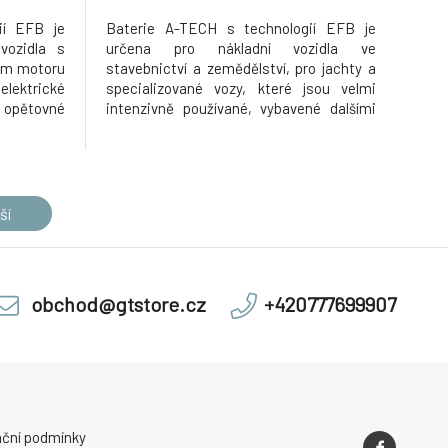
ií EFB je
Baterie A-TECH s technologií EFB je
vozidla s
určena pro nákladní vozidla ve
ém motoru
stavebnictví a zemědělství, pro jachty a
elektrické
specializované vozy, které jsou velmi
opětovné
intenzivně používané, vybavené dalšími
u sekundy
zařízeními vyžadujícími vyšší spotřebu
i cyklické
energie. Doporučeno pro nákladní vozidla,
e schopná
které mají baterie umístěné v zadní části
ého vybit
šasi. Použití technologie EFB
ší
obchod@gtstore.cz
+420777699907
ční podmínky