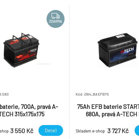
cí energie Technologie AGM
rekuperací energie Techno
 glass mat) je technologie, při
(absorbed glass mat) je techno
níž nen
ZDARMA
A S80
Kód: i364_BA EFB75
baterie, 700A, pravá A-
75Ah EFB baterie STAR
TECH 315x175x175
680A, pravá A-TECH
278x175x190
3 550 Kč
3 727 Kč
Detail
-shop
Skladem e-shop