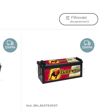
6.
Skladem e-shop
6 670 Kč
Filtrování
50Ah baterie, 450A, pravá BANNER
dle parametrů
ZDARMA
Power Bull 210x175x190
9.
Skladem e-shop
2 599 Kč
ZDARMA
ZDARMA
Kód: i364_BA EFB 65017