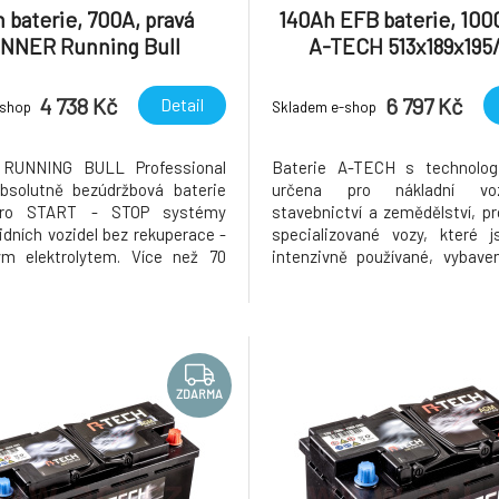
 baterie, 700A, pravá
140Ah EFB baterie, 1000
NNER Running Bull
A-TECH 513x189x195
sional EFB 278x175x190
4 738 Kč
6 797 Kč
Detail
-shop
Skladem e-shop
RUNNING BULL Professional
Baterie A-TECH s technolog
bsolutně bezúdržbová baterie
určena pro nákladní vo
pro START - STOP systémy
stavebnictví a zemědělství, pr
idních vozidel bez rekuperace -
specializované vozy, které j
ým elektrolytem. Více než 70
intenzivně používané, vybave
všech nových vozidel je dnes
zařízeními vyžadujícími vyšš
no funkcí motoru start-stop,
energie. Doporučeno pro nákladn
í udržitelných úspor paliva a
které mají baterie umístěné v z
misí CO2 dokázaly splnit cíle
šasi. Použití technologie EFB
ZDARMA