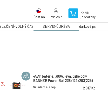
Košík
Čeština
Přihlásit
je prázdný
BLEČENÍ-VOLNÝ ČAS
SERVIS-ÚDRŽBA
dárkové poukazy
45Ah baterie, 390A, levá, úzké póly
ZDARMA
BANNER Power Bull 238x129x203(225)
3.
Skladem e-shop
2 817 Kč
150Ah baterie, 850A, levá BANNER
ZDARMA
Buffalo Bull EFB 513x189x195(220)