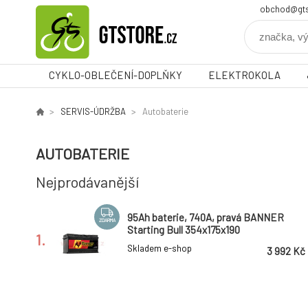
obchod@gts
CYKLO-OBLEČENÍ-DOPLŇKY
ELEKTROKOLA
SERVIS-ÚDRŽBA
Autobaterie
AUTOBATERIE
Nejprodávanější
95Ah baterie, 740A, pravá BANNER
ZDARMA
Starting Bull 354x175x190
1.
Skladem e-shop
3 992 Kč
95Ah baterie, 780A, pravá BANNER
ZDARMA
Power Bull 354x175x190