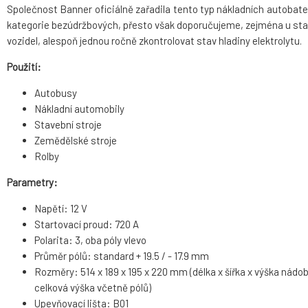
Společnost Banner oficiálně zařadila tento typ nákladních autobater
kategorie bezúdržbových, přesto však doporučujeme, zejména u sta
vozidel, alespoň jednou ročně zkontrolovat stav hladiny elektrolytu.
Použití:
Autobusy
Nákladní automobily
Stavební stroje
Zemědělské stroje
Rolby
Parametry:
Napětí: 12 V
Startovací proud: 720 A
Polarita: 3, oba póly vlevo
Průměr pólů: standard + 19.5 / - 17.9 mm
Rozměry: 514 x 189 x 195 x 220 mm (délka x šířka x výška nádob
celková výška včetně pólů)
Upevňovací lišta: B01