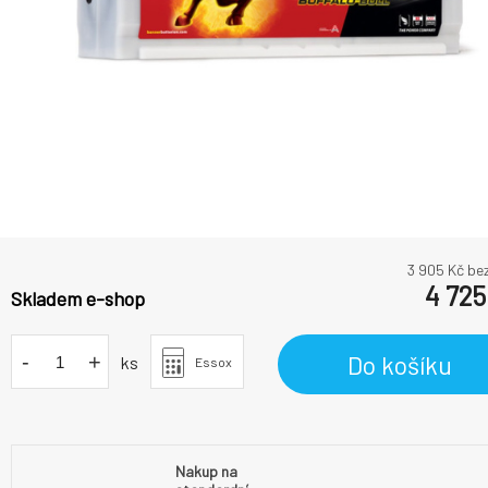
3 905
Kč be
4 725
Skladem e-shop
-
+
Do košíku
ks
Essox
Nakup na