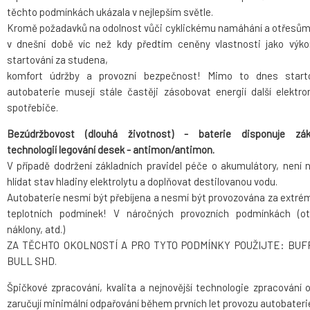
těchto podmínkách ukázala v nejlepším světle.
Kromě požadavků na odolnost vůči cyklickému namáhání a otřesům
v dnešní době víc než kdy předtím ceněny vlastnosti jako výko
startování za studena,
komfort údržby a provozní bezpečnost! Mimo to dnes start
autobaterie musejí stále častěji zásobovat energií další elektro
spotřebiče.
Bezúdržbovost (dlouhá životnost) - baterie disponuje zák
technologií legování desek - antimon/antimon.
V případě dodržení základních pravidel péče o akumulátory, není 
hlídat stav hladiny elektrolytu a doplňovat destilovanou vodu.
Autobaterie nesmí být přebíjena a nesmí být provozována za extré
teplotních podmínek! V náročných provozních podmínkách (ot
náklony, atd.)
ZA TĚCHTO OKOLNOSTÍ A PRO TYTO PODMÍNKY POUŽIJTE: BUF
BULL SHD.
Špičkové zpracování, kvalita a nejnovější technologie zpracování o
zaručují minimální odpařování během prvních let provozu autobateri