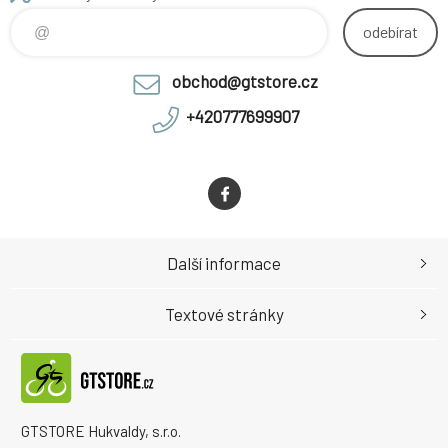
odebírat
obchod@gtstore.cz
+420777699907
Další informace
Textové stránky
GTSTORE Hukvaldy, s.r.o.