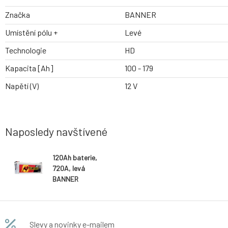
Značka
BANNER
Umístění pólu +
Levé
Technologie
HD
Kapacita [Ah]
100 - 179
Napětí (V)
12 V
Naposledy navštívené
120Ah baterie,
720A, levá
BANNER
Buffalo Bull
514x189x195(2
20)
Slevy a novinky e-mailem