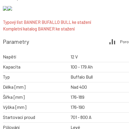
Typový list BANNER BUFALLO BULL ke stažení
Kompletní katalog BANNER ke stažení
Parametry
Poro
Napětí
12 V
Kapacita
100 - 179 Ah
Typ
Buffalo Bull
Délka [mm]
Nad 400
Šířka [mm]
176-189
Výška [mm]
176-190
Startovací proud
701 - 800 A
Pólování
Levé