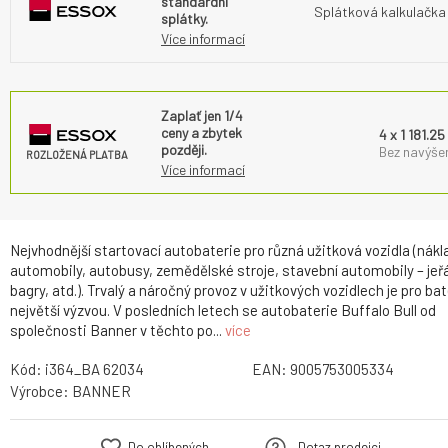
standardní
Splátková kalkulačka
splátky.
Více informací
Zaplať jen 1/4
ceny a zbytek
4 x 1 181.25
později.
Bez navýšen
ROZLOŽENÁ PLATBA
Více informací
Nejvhodnější startovací autobaterie pro různá užitková vozidla (nákl
automobily, autobusy, zemědělské stroje, stavební automobily – jeř
bagry, atd.). Trvalý a náročný provoz v užitkových vozidlech je pro bat
největší výzvou. V posledních letech se autobaterie Buffalo Bull od
společnosti Banner v těchto po...
více
Kód:
i364_BA 62034
EAN:
9005753005334
Výrobce:
BANNER
Do oblíbených
Dotaz prodejci