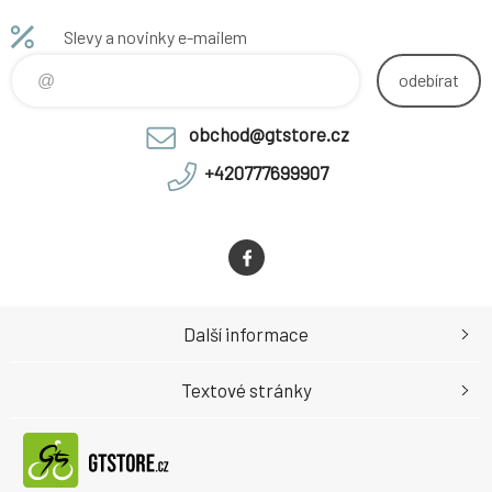
Professional
514x189x195(2
Slevy a novinky e-mailem
20)
odebírat
obchod@gtstore.cz
+420777699907
Další informace
Textové stránky