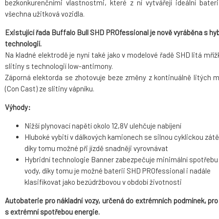
bezkonkurenčními vlastnostmi, které z ní vytvářejí ideální bateri
všechna užitková vozidla.
Existující řada Buffalo Bull SHD PROfessional je nově vyráběna s hyb
technologií.
Na kladné elektrodě je nyní také jako v modelové řadě SHD litá mříž
slitiny s technologií low-antimony.
Záporná elektorda se zhotovuje beze změny z kontinuálně litých m
(Con Cast) ze slitiny vápníku.
Výhody:
Nižší plynovací napětí okolo 12,8V ulehčuje nabíjení
Hluboké vybití v dálkových kamionech se silnou cyklickou zátěž
díky tomu možné při jízdě snadněji vyrovnávat
Hybridní technologie Banner zabezpečuje minimální spotřebu
vody, díky tomu je možné baterii SHD PROfessional i nadále
klasifikovat jako bezúdržbovou v období životnosti
Autobaterie pro nákladní vozy, určená do extrémních podmínek, pro
s extrémní spotřebou energie.