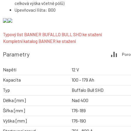
celková výška včetně pólů)
Upevňovací lišta: B00
Typový list BANNER BUFALLO BULL SHD ke stažení
Kompletní katalog BANNER ke stažení
Parametry
Poro
Napětí
12 V
Kapacita
100 - 179 Ah
Typ
Buffalo Bull SHD
Délka [mm]
Nad 400
Šířka [mm]
176-189
Výška [mm]
176-190
Startovací proud
701 - 800 A