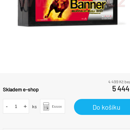
4 499
Kč be
5 444
Skladem e-shop
-
+
Do košíku
ks
Essox