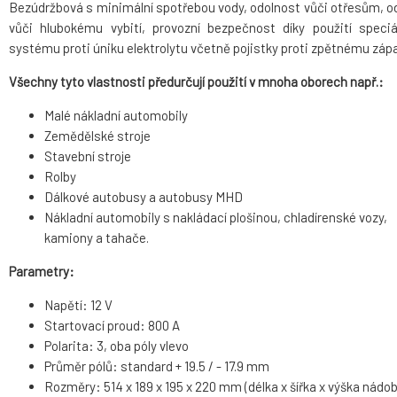
Bezúdržbová s minimální spotřebou vody, odolnost vůči otřesům, o
vůči hlubokému vybití, provozní bezpečnost díky použití speciá
systému proti úniku elektrolytu včetně pojistky proti zpětnému zápa
Všechny tyto vlastnosti předurčují použití v mnoha oborech např.:
Malé nákladní automobily
Zemědělské stroje
Stavební stroje
Rolby
Dálkové autobusy a autobusy MHD
Nákladní automobily s nakládací plošinou, chladírenské vozy,
kamiony a tahače.
Parametry:
Napětí: 12 V
Startovací proud: 800 A
Polarita: 3, oba póly vlevo
Průměr pólů: standard + 19.5 / - 17.9 mm
Rozměry: 514 x 189 x 195 x 220 mm (délka x šířka x výška nádob