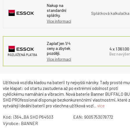
Nakup na
standardní
Splátková kalkulačka
splátky.
Více informací
Zaplať jen 1/4
ceny a zbytek
4 x 1 361.00
později.
Bez navýšen
ROZLOŽENÁ PLATBA
Více informací
Užitková vozidla kladou na baterii ty nejvyšší nároky. Tady prostě mu
vše klapat: od startu zastudena až po extrémní odolnost proti
cyklickému namáhání a vibracím. Nová baterie Banner BUFFALO B
SHD PROfessional disponuje bezkonkurenčními vlastnostmi, které z
vytvářejí ideální baterii pro všechna užitková vozi...
více
Kód:
i364_BA SHD P64503
EAN:
9005753078772
Výrobce:
BANNER