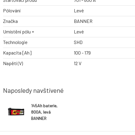
Pólování
Levé
Značka
BANNER
Umístění pólu +
Levé
Technologie
SHD
Kapacita [Ah]
100 - 179
Napětí (V)
12 V
Naposledy navštívené
145Ah baterie,
800A, levá
BANNER
Buffalo Bull
SHD