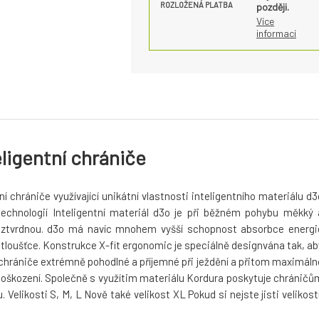
ROZLOŽENÁ PLATBA
později.
Více
informací
eligentní chrániče
í chrániče využívající unikátní vlastnosti inteligentního materiálu d3
echnologií Inteligentní materiál d3o je při běžném pohybu měkký 
 a ztvrdnou. d3o má navíc mnohem vyšší schopnost absorbce energi
í tloušťce. Konstrukce X-fit ergonomic je speciálně designvána tak, ab
u chrániče extrémně pohodlné a příjemné při ježdění a přitom maximáln
a poškození. Společně s využítim materiálu Kordura poskytuje chráničů
 Velikosti S, M, L Nově také velikost XL Pokud si nejste jisti velikostí