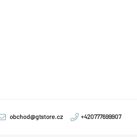
obchod@gtstore.cz
+420777699907