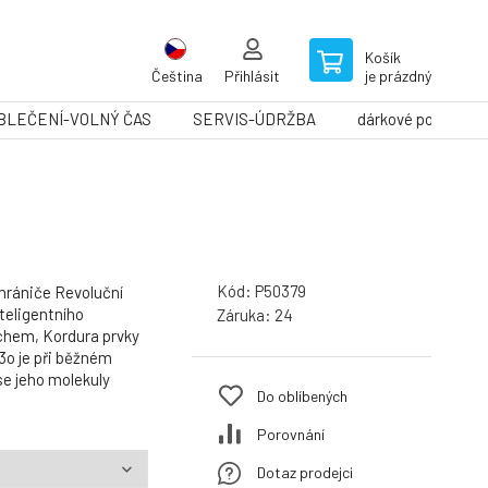
Košík
Čeština
Přihlásit
je prázdný
BLEČENÍ-VOLNÝ ČAS
SERVIS-ÚDRŽBA
dárkové poukazy
Kód:
P50379
chrániče Revoluční
nteligentního
Záruka:
24
chem, Kordura prvky
d3o je při běžném
se jeho molekuly
Do oblíbených
Porovnání
Dotaz prodejci