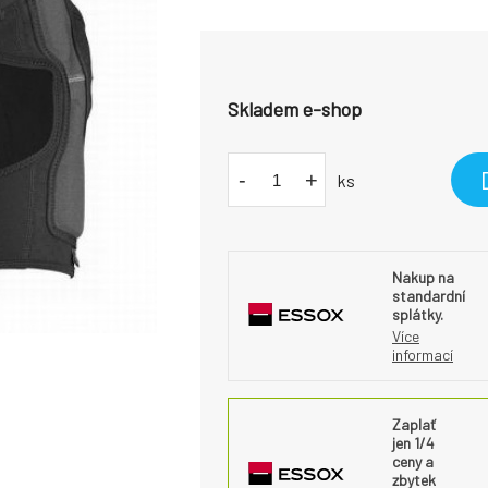
Skladem e-shop
-
+
ks
Nakup na
standardní
splátky.
Více
informací
Zaplať
jen 1/4
ceny a
zbytek