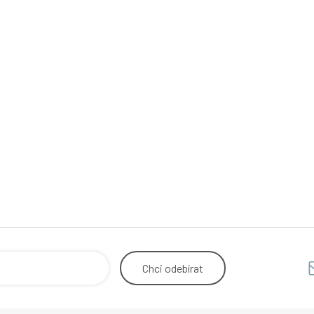
Chci
odebírat