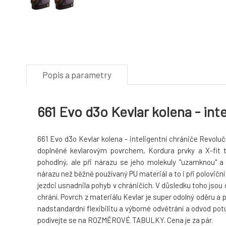
Popis a parametry
661 Evo d3o Kevlar kolena - int
661 Evo d3o Kevlar kolena - inteligentní chrániče Revolučn
doplněné kevlarovým povrchem, Kordura prvky a X-fit t
pohodlný, ale při nárazu se jeho molekuly "uzamknou"
nárazu než běžně používaný PU materiál a to i při polovičn
jezdci usnadnila pohyb v chráničích. V důsledku toho jso
chrání. Povrch z materiálu Kevlar je super odolný oděru 
nadstandardní flexibilitu a výborné odvětrání a odvod potu.
podívejte se na ROZMĚROVÉ TABULKY. Cena je za pár.