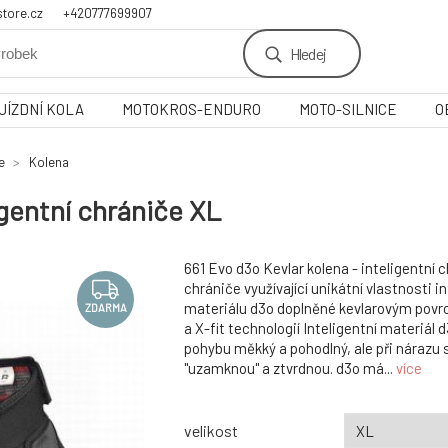
tore.cz
+420777699907
Hledej
JÍZDNÍ KOLA
MOTOKROS-ENDURO
MOTO-SILNICE
O
e
Kolena
igentní chrániče XL
661 Evo d3o Kevlar kolena - inteligentní 
chrániče využívající unikátní vlastnosti i
materiálu d3o doplněné kevlarovým povr
ZDARMA
a X-fit technologií Inteligentní materiál 
pohybu měkký a pohodlný, ale při nárazu 
"uzamknou" a ztvrdnou. d3o má...
více
velikost