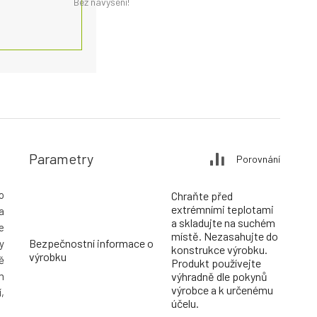
Bez navýšení!
Parametry
Porovnání
o
Chraňte před
extrémními teplotami
a
a skladujte na suchém
e
místě. Nezasahujte do
Bezpečnostní informace o
y
konstrukce výrobku.
výrobku
ě
Produkt používejte
m
výhradně dle pokynů
výrobce a k určenému
,
účelu.