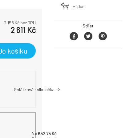
Hlídání
2 158
Kč bez DPH
Sdílet
2 611
Kč
Do košíku
Splátková kalkulačka
4 x 652.75 Kč