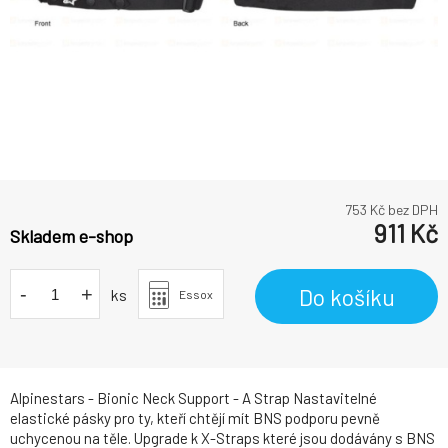
753
Kč bez DPH
911
Kč
Skladem e-shop
-
+
Do košíku
ks
Essox
Alpinestars - Bionic Neck Support - A Strap Nastavitelné
elastické pásky pro ty, kteří chtějí mít BNS podporu pevně
uchycenou na těle. Upgrade k X-Straps které jsou dodávány s BNS