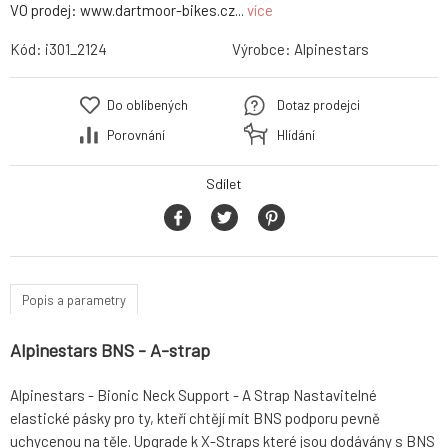
VO prodej: www.dartmoor-bikes.cz...
více
Kód:
i301_2124
Výrobce:
Alpinestars
Do oblíbených
Dotaz prodejci
Porovnání
Hlídání
Sdílet
Popis a parametry
Alpinestars BNS - A-strap
Alpinestars - Bionic Neck Support - A Strap Nastavitelné
elastické pásky pro ty, kteří chtějí mít BNS podporu pevně
uchycenou na těle. Upgrade k X-Straps které jsou dodávány s BNS