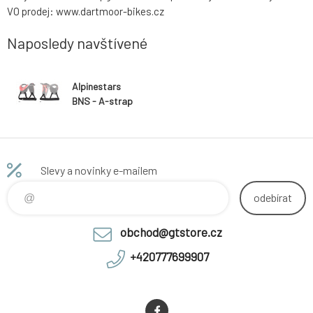
VO prodej: www.dartmoor-bikes.cz
Naposledy navštívené
Alpinestars
BNS - A-strap
Slevy a novinky e-mailem
odebírat
obchod@gtstore.cz
+420777699907