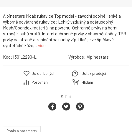
Alpinestars Moab rukavice Top model - závodní odolné, lehké a
výborně odvětrané rukavice: Lehký vzdušný a oděruodolný
Mesh/Spandex materiál na povrchu. Ochranné prvky na horní
straně kloubů prstů. Interní ochranné prvky z absorbční pěny. TPR
prvky na straně a zapínání na suchý zip. Dlaň je ze špičkové
syntetické kůže,...
více
Kód:
i301_2290-L
Výrobce:
Alpinestars
Do oblíbených
Dotaz prodejci
Porovnání
Hlídání
Sdílet
Popis a parametry