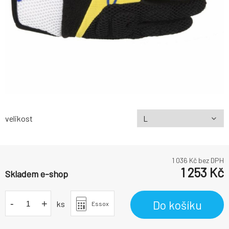
velikost
1 036
Kč bez DPH
1 253
Kč
Skladem e-shop
-
+
Do košíku
ks
Essox