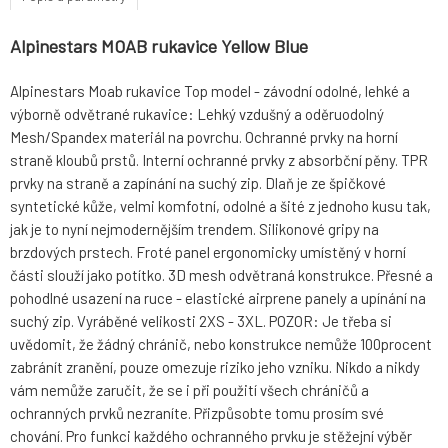
Alpinestars MOAB rukavice Yellow Blue
Alpinestars Moab rukavice Top model - závodní odolné, lehké a
výborně odvětrané rukavice: Lehký vzdušný a oděruodolný
Mesh/Spandex materiál na povrchu. Ochranné prvky na horní
straně kloubů prstů. Interní ochranné prvky z absorbční pěny. TPR
prvky na straně a zapínání na suchý zip. Dlaň je ze špičkové
syntetické kůže, velmi komfotní, odolné a šité z jednoho kusu tak,
jak je to nyní nejmodernějším trendem. Silikonové gripy na
brzdových prstech. Froté panel ergonomicky umístěný v horní
části slouží jako potítko. 3D mesh odvětraná konstrukce. Přesné a
pohodlné usazení na ruce - elastické airprene panely a upínání na
suchý zip. Vyráběné velikosti 2XS - 3XL. POZOR: Je třeba si
uvědomit, že žádný chránič, nebo konstrukce nemůže 100procent
zabránít zranění, pouze omezuje riziko jeho vzniku. Nikdo a nikdy
vám nemůže zaručit, že se i při použití všech chráničů a
ochranných prvků nezraníte. Přizpůsobte tomu prosím své
chování. Pro funkci každého ochranného prvku je stěžejní výběr