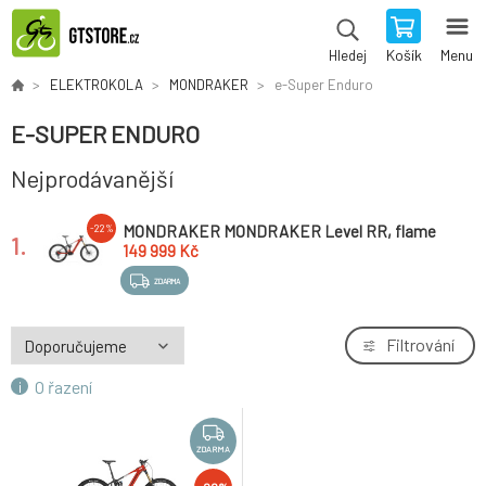
Košík
Menu
Hledej
ELEKTROKOLA
MONDRAKER
e-Super Enduro
E-SUPER ENDURO
Nejprodávanější
MONDRAKER MONDRAKER Level RR, flame
-22%
1.
red/vortex grey/racing silver, 2024
149 999 Kč
ZDARMA
Filtrování
O řazení
ZDARMA