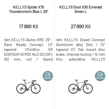
KELLYS Spider X70
KELLYS Soot X30 Emerald
Thunderstorm Blue L 29"
Green L
17 990 Kč
27 990 Kč
rám KELLYS Alutec RRC 29" -
rám KELLYS Gravel Concept
Race Ready Concept, 1.5"
Aluminium alloy Disc / 1.5"
tapered HTvidlice SR
tapered HT, flat mount disc
SUNTOUR XCM32 NLO DS (29"),
brake, internal routing / 12 mm
100 mm, coil / Speed
thru axlevidlice KELLYS
Lockoutkliky SHIMANO Cues
Carbon Disc / 1.5" tapered
U4000-1 (32T) - délka 170 mm
steerer, flat mount disc brake /
(S), 175 mm (M - XL)měnič
12 mm thru axlekliky SHIMANO
SHIMANO Cues U4000 (direct
Claris R2000 (50x34T) - délka
ZDARMA
ZDARMA
mount)řazení SHIMANO Cues
170 mm (S - M), 175 mm
SL-U4010-9R Rapidfire
(L)měnič SHIMANO Claris
Pluspočet převodů 9kazetové
R2000 (direct
pastorky SHIMANO Linkglide
mount)přesmykač SHIMAN
CS-LG3