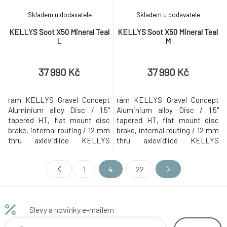
Skladem u dodavatele
Skladem u dodavatele
KELLYS Soot X50 Mineral Teal
KELLYS Soot X50 Mineral Teal
L
M
37 990 Kč
37 990 Kč
rám KELLYS Gravel Concept
rám KELLYS Gravel Concept
Aluminium alloy Disc / 1.5"
Aluminium alloy Disc / 1.5"
tapered HT, flat mount disc
tapered HT, flat mount disc
brake, internal routing / 12 mm
brake, internal routing / 12 mm
thru axlevidlice KELLYS
thru axlevidlice KELLYS
Carbon Disc / 1.5" tapered
Carbon Disc / 1.5" tapered
steerer, flat mount disc brake
steerer, flat mount disc brake /
1
4
22
/ 12 mm thru axlekliky
12 mm thru axlekliky SHIMANO
SHIMANO GRX RX600-10
GRX RX600-10 (46x30T) - délka
(46x30T) - délka 172.5 mm (S -
172.5 mm (S - M), 175 mm
M), 175 mm (L)měnič SHIMANO
(L)měnič SHIMANO GRX RX400
Slevy a novinky e-mailem
GRX RX400 (direct
(direct mount)přesmykač
mount)přesmykač SHIMANO
SHIMANO