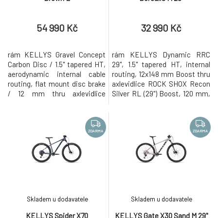
AMULET AMULET 29 Rival 4.0 SH, brilliant
-29%
9.
blue/black, 2024
16 999 Kč
54 990 Kč
32 990 Kč
ZDARMA
rám KELLYS Gravel Concept
rám KELLYS Dynamic RRC
Carbon Disc / 1.5" tapered HT,
29", 1.5" tapered HT, internal
aerodynamic internal cable
routing, 12x148 mm Boost thru
routing, flat mount disc brake
axlevidlice ROCK SHOX Recon
/ 12 mm thru axlevidlice
Silver RL (29") Boost, 120 mm,
KELLYS Carbon Disc / 1.5"
Solo Air / Motion Control /
tapered steerer, flat mount
OneLoc Remote Lockout /
disc brake / 12 mm thru
Maxle Lite 15 mm thru axlekliky
axlekliky SHIMANO GRX
SAMOX (34T) - délka 170 mm
ZDARMA
ZDARMA
RX600-10 (46x30T) - délka
(S), 175 mm (M - XL)měnič
172.5 mm (S - M), 175 mm
SHIMANO Deore M6100 (direct
(L)měnič SHIMANO GRX RX400
mount)řazení SHIMANO Deore
(direct mount)přesmyka
SL-M6
Skladem u dodavatele
Skladem u dodavatele
KELLYS Spider X70
KELLYS Gate X30 Sand M 29"