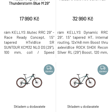
Thunderstorm Blue M 29"
17 990 Kč
32 990 Kč
rám KELLYS Alutec RRC 29" -
rám KELLYS Dynamic RRC
Race Ready Concept, 1.5"
29", 1.5" tapered HT, internal
tapered HTvidlice SR
routing, 12x148 mm Boost thru
SUNTOUR XCM32 NLO DS (29"),
axlevidlice ROCK SHOX Recon
100 mm, coil / Speed
Silver RL (29") Boost, 120 mm,
Lockoutkliky SHIMANO Cues
Solo Air / Motion Control /
U4000-1 (32T) - délka 170 mm
OneLoc Remote Lockout /
(S), 175 mm (M - XL)měnič
Maxle Lite 15 mm thru axlekliky
SHIMANO Cues U4000 (direct
SAMOX (34T) - délka 170 mm
ZDARMA
ZDARMA
mount)řazení SHIMANO Cues
(S), 175 mm (M - XL)měnič
SL-U4010-9R Rapidfire
SHIMANO Deore M6100 (direct
Pluspočet převodů 9kazetové
mount)řazení SHIMANO Deore
pastorky SHIMANO Linkglide
SL-M6
CS-LG3
Skladem u dodavatele
Skladem u dodavatele