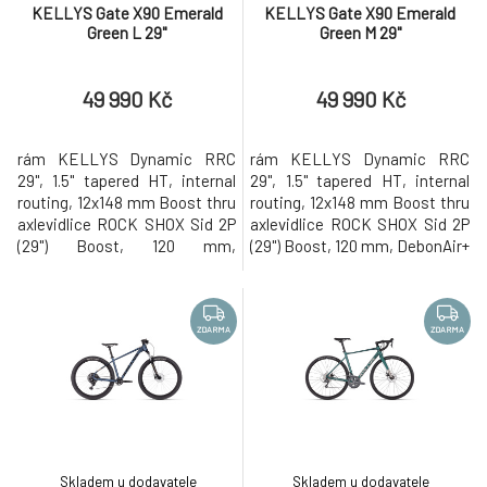
KELLYS Gate X90 Emerald
KELLYS Gate X90 Emerald
Green L 29"
Green M 29"
49 990 Kč
49 990 Kč
rám KELLYS Dynamic RRC
rám KELLYS Dynamic RRC
29", 1.5" tapered HT, internal
29", 1.5" tapered HT, internal
routing, 12x148 mm Boost thru
routing, 12x148 mm Boost thru
axlevidlice ROCK SHOX Sid 2P
axlevidlice ROCK SHOX Sid 2P
(29") Boost, 120 mm,
(29") Boost, 120 mm, DebonAir+
DebonAir+ / Rush RL damper /
/ Rush RL damper / OneLoc
OneLoc Remote Lockout /
Remote Lockout / Maxle
Maxle Stealth 15 mm thru
Stealth 15 mm thru axlekliky
axlekliky SHIMANO Deore XT
SHIMANO Deore XT M8100-1
ZDARMA
ZDARMA
M8100-1 Hollowtech II (34T) -
Hollowtech II (34T) - délka 170
délka 170 mm (S), 175 mm (M -
mm (S), 175 mm (M - XL)měnič
XL)měnič SHIMANO Deore XT
SHIMANO Deore XT M8100
M8100 (direct m
(direct m
Skladem u dodavatele
Skladem u dodavatele