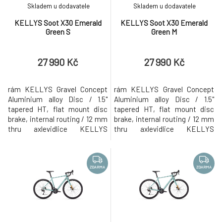
Skladem u dodavatele
Skladem u dodavatele
KELLYS Soot X30 Emerald
KELLYS Soot X30 Emerald
Green S
Green M
27 990 Kč
27 990 Kč
rám KELLYS Gravel Concept
rám KELLYS Gravel Concept
Aluminium alloy Disc / 1.5"
Aluminium alloy Disc / 1.5"
tapered HT, flat mount disc
tapered HT, flat mount disc
brake, internal routing / 12 mm
brake, internal routing / 12 mm
thru axlevidlice KELLYS
thru axlevidlice KELLYS
Carbon Disc / 1.5" tapered
Carbon Disc / 1.5" tapered
steerer, flat mount disc brake
steerer, flat mount disc brake /
/ 12 mm thru axlekliky
12 mm thru axlekliky SHIMANO
SHIMANO Claris R2000
Claris R2000 (50x34T) - délka
ZDARMA
ZDARMA
(50x34T) - délka 170 mm (S -
170 mm (S - M), 175 mm
M), 175 mm (L)měnič SHIMANO
(L)měnič SHIMANO Claris
Claris R2000 (direct
R2000 (direct
mount)přesmykač SHIMAN
mount)přesmykač SHIMAN