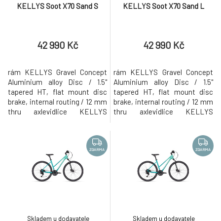
KELLYS Soot X70 Sand S
KELLYS Soot X70 Sand L
42 990 Kč
42 990 Kč
rám KELLYS Gravel Concept
rám KELLYS Gravel Concept
Aluminium alloy Disc / 1.5"
Aluminium alloy Disc / 1.5"
tapered HT, flat mount disc
tapered HT, flat mount disc
brake, internal routing / 12 mm
brake, internal routing / 12 mm
thru axlevidlice KELLYS
thru axlevidlice KELLYS
Carbon Disc / 1.5" tapered
Carbon Disc / 1.5" tapered
steerer, flat mount disc brake
steerer, flat mount disc brake /
/ 12 mm thru axlekliky
12 mm thru axlekliky SHIMANO
SHIMANO GRX RX600-1 (40T) -
GRX RX600-1 (40T) - délka 172.5
ZDARMA
ZDARMA
délka 172.5 mm (S - M), 175 mm
mm (S - M), 175 mm (L -
(L - XL)měnič SHIMANO GRX
XL)měnič SHIMANO GRX RX812
RX812 (direct mount)řazení
(direct mount)řazení SHIMANO
SHIMANO G
G
Skladem u dodavatele
Skladem u dodavatele