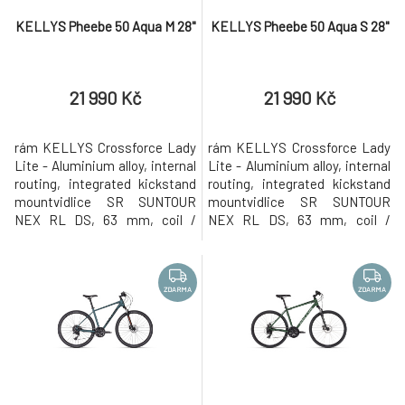
KELLYS Pheebe 50 Aqua M 28"
KELLYS Pheebe 50 Aqua S 28"
21 990 Kč
21 990 Kč
rám KELLYS Crossforce Lady
rám KELLYS Crossforce Lady
Lite - Aluminium alloy, internal
Lite - Aluminium alloy, internal
routing, integrated kickstand
routing, integrated kickstand
mountvidlice SR SUNTOUR
mountvidlice SR SUNTOUR
NEX RL DS, 63 mm, coil /
NEX RL DS, 63 mm, coil /
Remote Speed Lockoutkliky
Remote Speed Lockoutkliky
SHIMANO Cues U4010-2
SHIMANO Cues U4010-2
(46x30T) - délka 170 mm (S),
(46x30T) - délka 170 mm (S), 175
175 mm (M)měnič SHIMANO
mm (M)měnič SHIMANO Cues
ZDARMA
ZDARMA
Cues U4020 (direct
U4020 (direct
mount)přesmykač SHIMANO
mount)přesmykač SHIMANO
Cues U4010-L (34.9 mm)řazení
Cues U4010-L (34.9 mm)řazení
SHIMANO Cues SL-U4010-9R
SHIMANO Cues SL-U4010-9R
Rapi
Rapi