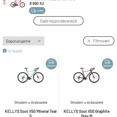
3.
8 990 Kč
ZDARMA
Haro Downtown NEW - SG Black - SG černá
Další nejprodávanější
4.
20,5"
10 999 Kč
ZDARMA
NS Bikes Analog Fixed Gear Hardcore rám -
Filtrování
5.
velikost S - Lime
10 500 Kč
O řazení
ZDARMA
NS Bikes RAG plus 1 SHOW - gravel bike -
-26%
6.
Black/Green velikost XL
36 996 Kč
ZDARMA
ZDARMA
ZDARMA
Horské kolo Kona 36e Fire ountain Silver
7.
21 999 Kč
ZDARMA
Radio Dice 20 Candy Red 20"
8.
Skladem u dodavatele
Skladem u dodavatele
12 999 Kč
KELLYS Soot X50 Mineral Teal
KELLYS Soot X50 Graphite
ZDARMA
S
Grey M