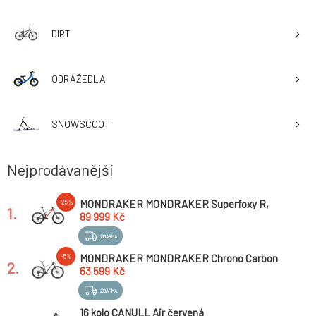
DIRT
ODRÁŽEDLA
SNOWSCOOT
Nejprodávanější
MONDRAKER MONDRAKER Superfoxy R,
-25%
1.
flame red/vortex grey/racing silver, 2024
89 999 Kč
ZDARMA
MONDRAKER MONDRAKER Chrono Carbon
-5%
2.
DC R, nimbus grey/black/dense yellow, 2025
63 599 Kč
ZDARMA
16 kolo CANULL Air červená