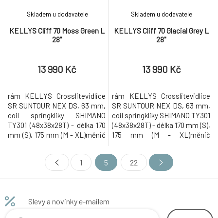
Skladem u dodavatele
Skladem u dodavatele
KELLYS Cliff 70 Moss Green L
KELLYS Cliff 70 Glacial Grey L
28"
28"
13 990 Kč
13 990 Kč
rám KELLYS Crosslitevidlice
rám KELLYS Crosslitevidlice
SR SUNTOUR NEX DS, 63 mm,
SR SUNTOUR NEX DS, 63 mm,
coil springkliky SHIMANO
coil springkliky SHIMANO TY301
TY301 (48x38x28T) - délka 170
(48x38x28T) - délka 170 mm (S),
mm (S), 175 mm (M - XL)měnič
175 mm (M - XL)měnič
SHIMANO Altus M2000 (direct
SHIMANO Altus M2000 (direct
mount)přesmykač SHIMANO
mount)přesmykač SHIMANO
1
5
22
TY710 (31.8 mm)řazení
TY710 (31.8 mm)řazení
microSHIFT Marvo M859
microSHIFT Marvo M859
Xpress Shifterpočet převodů
Xpress Shifterpočet převodů
27kazetové pastorky SHIMANO
27kazetové pastorky SHIMANO
Slevy a novinky e-mailem
CS-HG200-9 (11-34T)řetěz KMC
CS-HG200-9 (11-34T)řetěz KMC
Z9brzdy Mechanical Di
Z9brzdy Mechanical Di