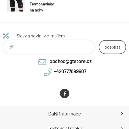
Termonávleky
na nohy
THERMO - XL
Slevy a novinky e-mailem
odebírat
obchod@gtstore.cz
+420777699907
Další informace
Textové stránky