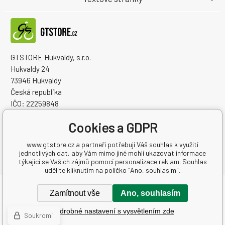
GTSTORE Hukvaldy, s.r.o.
Hukvaldy 24
73946 Hukvaldy
Česká republika
IČO: 22259848
DIČ: CZ22259848
Cookies a GDPR
www.gtstore.cz a partneři potřebují Váš souhlas k využití
jednotlivých dat, aby Vám mimo jiné mohli ukazovat informace
týkající se Vašich zájmů pomocí personalizace reklam. Souhlas
udělíte kliknutím na políčko "Ano, souhlasím".
Copyright © 2026 GTSTORE Hukvaldy, s.r.o.
Zamítnout vše
Ano, souhlasím
Všechna práva vyhrazena.
Podrobné nastavení s vysvětlením zde
Tvorbu webové stránky
zajistil
BINARGON.cz
-
Mapa stránek
Soukromí