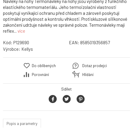
Návleky na nohy Termonávleky na nohy jsou vyrobeny z funkčního
elastického termomateriálu. Jeho termoizolační vlastnosti
poskytují vynikající ochranu před chladem a zároveň poskytují
optimální prodyšnost a kontrolu vlhkosti. Protiskluzové silikonové
zakončení udržuje návleky ve správné poloze. Termonávleky mají
reflex...
více
Kód:
P129690
EAN:
8585019356857
Výrobce:
Kellys
Do oblíbených
Dotaz prodejci
Porovnání
Hlídání
Sdílet
Popis a parametry