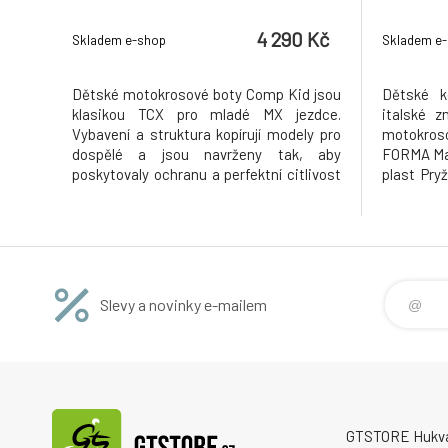
4 290 Kč
Skladem e-shop
Skladem e
Dětské motokrosové boty Comp Kid jsou
Dětské k
klasikou TCX pro mladé MX jezdce.
italské 
Vybavení a struktura kopírují modely pro
motokros
dospělé a jsou navrženy tak, aby
FORMA Mat
poskytovaly ochranu a perfektní citlivost
plast Pry
při jízdě. Materiál: mokrovlákno
Vstřikova
Polyuretanová špička Prodyšná síťovaná
Vnitřní o
podšívka Vyměnitelná anatomicky
vůči zvý
tvarovaná vložka Plastový chránič holeně
zapínání
Přední
nasta
Slevy a novinky e-mailem
GTSTORE Hukvald