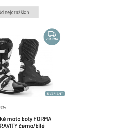
Od nejdražších
ZDARMA
5 VARIANT
2834
ké moto boty FORMA
RAVITY černo/bílé