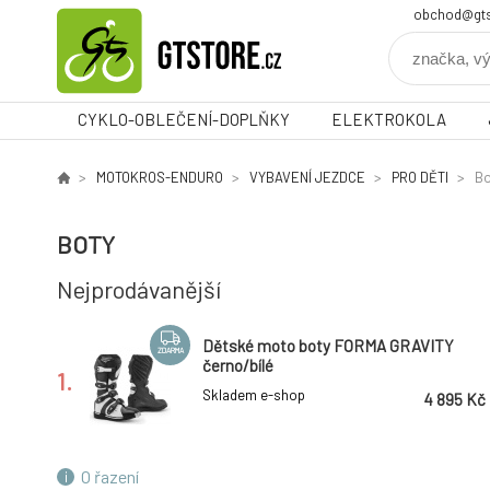
obchod@gts
CYKLO-OBLEČENÍ-DOPLŇKY
ELEKTROKOLA
MOTOKROS-ENDURO
VYBAVENÍ JEZDCE
PRO DĚTI
Bo
BOTY
Nejprodávanější
Dětské moto boty FORMA GRAVITY
ZDARMA
černo/bílé
1.
Skladem e-shop
4 895 Kč
O řazení