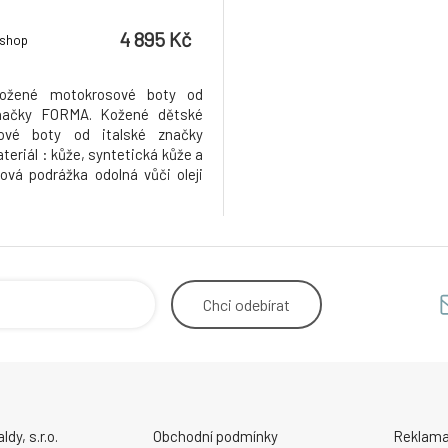
4 895 Kč
-shop
ožené motokrosové boty od
značky FORMA. Kožené dětské
ové boty od italské značky
eriál : kůže, syntetická kůže a
žová podrážka odolná vůči oleji
né tvarované plastové výztuhy
chranná semišová kůže odolná
šené teplotě Nastavitelné
 na suchý zip Vyměnitelné a
Chci
odebírat
y, s.r.o.
Obchodní podmínky
Reklama