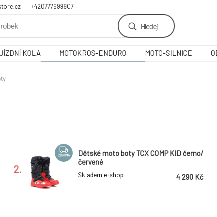
tore.cz
+420777699907
Hledej
JÍZDNÍ KOLA
MOTOKROS-ENDURO
MOTO-SILNICE
O
ty
Dětské moto boty TCX COMP KID černo/
ZDARMA
červené
2.
Skladem e-shop
4 290 Kč