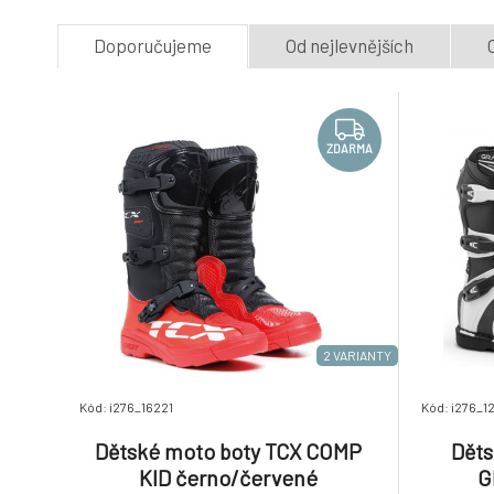
Doporučujeme
Od nejlevnějších
ZDARMA
2 VARIANTY
Kód: i276_16221
Kód: i276_1
Dětské moto boty TCX COMP
Děts
KID černo/červené
G