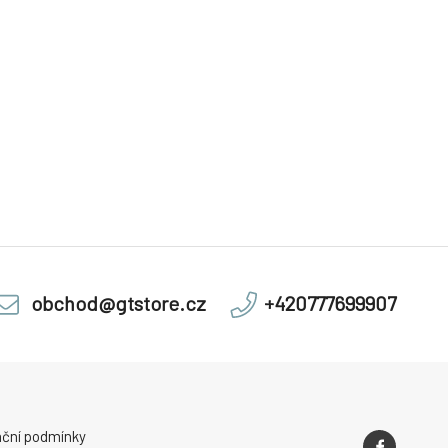
obchod@gtstore.cz
+420777699907
ční podmínky