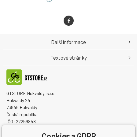
Další informace
Textové stránky
GTSTORE Hukvaldy, s.r.o.
Hukvaldy 24
73946 Hukvaldy
Česká republika
IČO: 22259848
DIČ: CZ22259848
Cookies a GDPR