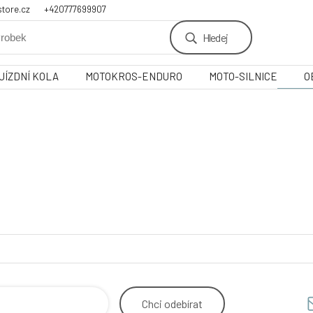
tore.cz
+420777699907
Hledej
JÍZDNÍ KOLA
MOTOKROS-ENDURO
MOTO-SILNICE
O
Chci
odebírat