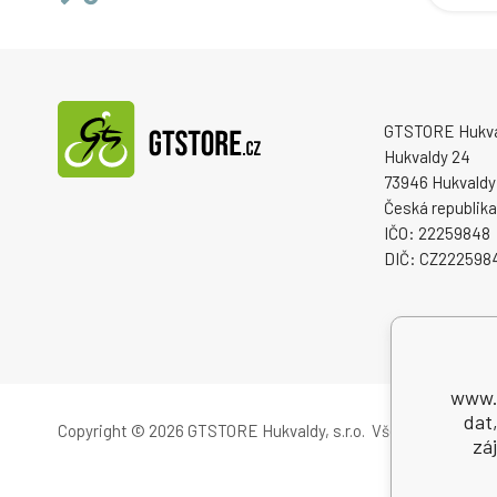
GTSTORE Hukvald
Hukvaldy 24
73946 Hukvaldy
Česká republika
IČO: 22259848
DIČ: CZ222598
www.g
dat
Copyright © 2026 GTSTORE Hukvaldy, s.r.o.
Všechna práva vy
zá