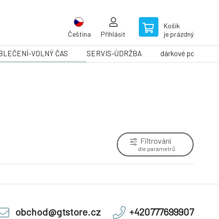
Košík
Čeština
Přihlásit
je prázdný
BLEČENÍ-VOLNÝ ČAS
SERVIS-ÚDRŽBA
dárkové poukazy
Filtrování
dle parametrů
obchod@gtstore.cz
+420777699907