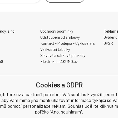
y, s.r.o.
Obchodní podmínky
Reklama
Odstoupení od smlouvy
Ověřeno
Kontakt - Prodejna - Cykloservis
GPSR
Velikostní tabulky
Slevové a dárkové poukazy
48
Elektrokola AKUMO.cz
Cookies a GDPR
tstore.cz a partneři potřebují Váš souhlas k využití jednot
, aby Vám mimo jiné mohli ukazovat informace týkající se Va
hrazena.
jmů pomocí personalizace reklam. Souhlas udělíte kliknutím
políčko "Ano, souhlasím".