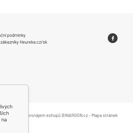
ční podmínky
 zákazníky Heureka.cz/sk
livých
šich
Tvorba a pronájem eshopů
BINARGON.cz
-
Mapa stránek
 na