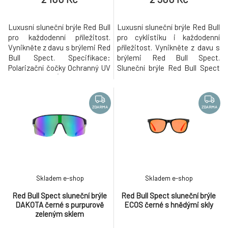
Luxusní sluneční brýle Red Bull
Luxusní sluneční brýle Red Bull
pro každodenní příležitost.
pro cyklistiku i každodenní
Vynikněte z davu s brýlemi Red
příležitost. Vynikněte z davu s
Bull Spect. Specifikace:
brýlemi Red Bull Spect.
Polarizační čočky Ochranný UV
Sluneční brýle Red Bull Spect
filtr: UV400 Úroveň ochrany
GABE v modrém provedení.
před světlem: S3 (vhodné pro
Specifikace: Polykarbonátové
jasné světelné podmínky,
sklo Ochranný UV filtr: UV400
intenzivní sluneční záření,
Úroveň ochrany před světlem:
ZDARMA
ZDARMA
vynikající ochrana proti
S3 (vhodné pro jasné světelné
infračervenému záření)
podmínky, intenzivní sluneční
Materiál: G850 speciální druh
záření, vynikající o
polya
Skladem e-shop
Skladem e-shop
Red Bull Spect sluneční brýle
Red Bull Spect sluneční brýle
DAKOTA černé s purpurově
ECOS černé s hnědými skly
zeleným sklem