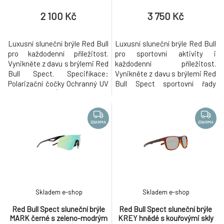
2 100 Kč
3 750 Kč
Luxusní sluneční brýle Red Bull
Luxusní sluneční brýle Red Bull
pro každodenní příležitost.
pro sportovní aktivity i
Vynikněte z davu s brýlemi Red
každodenní příležitost.
Bull Spect. Specifikace:
Vynikněte z davu s brýlemi Red
Polarizační čočky Ochranný UV
Bull Spect sportovní řady
filtr: UV400 Úroveň ochrany
KRAFT. Specifikace: Ochranný
před světlem: S3 (vhodné pro
UV filtr: UV400 AR coating-
jasné světelné podmínky,
antireflexní povrchová úprava
intenzivní sluneční záření,
skla Inovativní WING Dual
ZDARMA
ZDARMA
vynikající ochrana proti
Temple System - pevné
infračervenému záření)
uchycení díky rozšiřitelnému
Materiál: G850 speciální druh
přídavnému držáku na
polya
stranicích Úroveň
Skladem e-shop
Skladem e-shop
Red Bull Spect sluneční brýle
Red Bull Spect sluneční brýle
MARK černé s zeleno-modrým
KREY hnědé s kouřovými skly