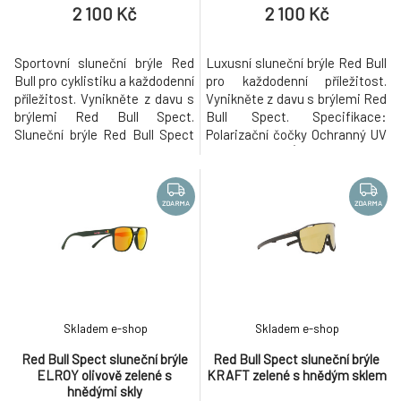
2 100 Kč
2 100 Kč
Sportovní sluneční brýle Red
Luxusní sluneční brýle Red Bull
Bull pro cyklistiku a každodenní
pro každodenní příležitost.
příležitost. Vynikněte z davu s
Vynikněte z davu s brýlemi Red
brýlemi Red Bull Spect.
Bull Spect. Specifikace:
Sluneční brýle Red Bull Spect
Polarizační čočky Ochranný UV
DAKOTA v černém provedení.
filtr: UV400 Úroveň ochrany
Specifikace: Polykarbonátové
před světlem: S3 (vhodné pro
sklo Ochranný UV filtr: UV400
jasné světelné podmínky,
Úroveň ochrany před světlem:
intenzivní sluneční záření,
ZDARMA
ZDARMA
S3 (vhodné pro jasné světelné
vynikající ochrana proti
podmínky, intenzivní sluneční
infračervenému záření)
záření, vynikají
Materiál: G850 speciální druh
polya
Skladem e-shop
Skladem e-shop
Red Bull Spect sluneční brýle
Red Bull Spect sluneční brýle
ELROY olivově zelené s
KRAFT zelené s hnědým sklem
hnědými skly