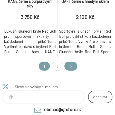
KANE černé s purpurovými
DAFT černé s hnědým sklem
skly
3 750 Kč
2 100 Kč
Luxusní sluneční brýle Red Bull
Sportovní sluneční brýle Red
pro sportovní aktivity i
Bull pro cyklistiku a každodenní
každodenní příležitost.
příležitost. Vynikněte z davu s
Vynikněte z davu s brýlemi Red
brýlemi Red Bull Spect.
Bull Spect řady KANE.
Sluneční brýle Red Bull Spect
Specifikace: Polarizační čočky
DAFT v černém provedení se
AR coating- antireflexní
zrcadlovými skly. Specifikace:
1
3
povrchová úprava skla
Polykarbonátové sklo Ochranný
Ochranný UV filtr: UV400
UV filtr: UV400 Úroveň ochrany
Vhodné pro opětovné zasklení
před světlem: S3 (vhodné pro
čočkami na předpis Inovativní
jasné světelné podmínky,
Slevy a novinky e-mailem
WING Dual Temple System -
intenzivní sluneč
pevné uchycení dí
odebírat
obchod@gtstore.cz