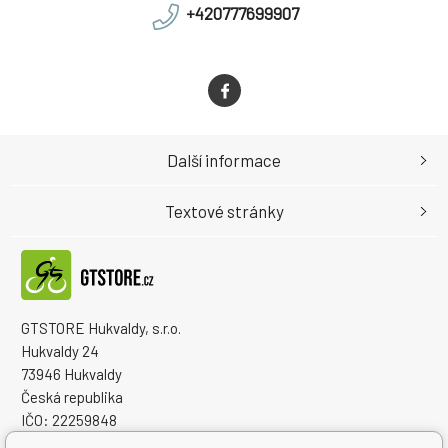
+420777699907
Další informace
Textové stránky
GTSTORE Hukvaldy, s.r.o.
Hukvaldy 24
73946 Hukvaldy
Česká republika
IČO: 22259848
DIČ: CZ22259848