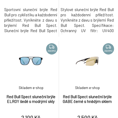
Sportovní sluneční brýle Red
Stylové sluneční brýle Red Bull
Bull pro cyklistiku a každodenní
pro každodenní příležitost.
příležitost. Vynikněte z davu s
Vynikněte z davu s brýlemi Red
brýlemi Red Bull Spect.
Bull Spect. Specifikace:
Sluneční brýle Red Bull Spect
Ochranný UV filtr: UV400
DAFT v bílém provedení se
Úroveň ochrany před světlem:
zrcadlovými skly. Specifikace:
S3 (vhodné pro jasné světelné
Polykarbonátové sklo Ochranný
podmínky, intenzivní sluneční
UV filtr: UV400 Úroveň ochrany
záření, vynikající ochrana proti
ZDARMA
ZDARMA
před světlem: S3 (vhodné pro
infračervenému záření)
jasné světelné podmínky,
Materiál: TR90 (termoplast
intenzivní slunečn
vyvinutý ve Švýcarsku, kte
Skladem e-shop
Skladem e-shop
Red Bull Spect sluneční brýle
Red Bull Spect sluneční brýle
ELROY šedé s modrými skly
GABE černé s hnědým sklem
2 100 Kč
2 500 Kč