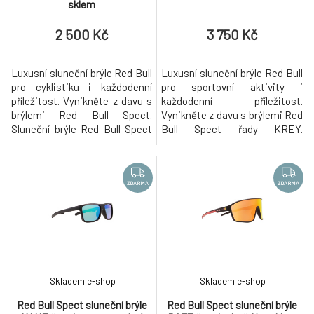
sklem
2 500 Kč
3 750 Kč
Luxusní sluneční brýle Red Bull
Luxusní sluneční brýle Red Bull
pro cyklistiku i každodenní
pro sportovní aktivity i
příležitost. Vynikněte z davu s
každodenní příležitost.
brýlemi Red Bull Spect.
Vynikněte z davu s brýlemi Red
Sluneční brýle Red Bull Spect
Bull Spect řady KREY.
MARK v černém provedení.
Specifikace: Polarizační čočky
Specifikace: Polykarbonátové
AR coating- antireflexní
sklo Ochranný UV filtr: UV400
povrchová úprava skla
Úroveň ochrany před světlem:
Ochranný UV filtr: UV400
ZDARMA
ZDARMA
S3 (vhodné pro jasné světelné
Vhodné pro opětovné zasklení
podmínky, intenzivní sluneční
čočkami na předpis Inovativní
záření, vynikající o
WING Dual Temple System -
pevné uchycení dí
Skladem e-shop
Skladem e-shop
Red Bull Spect sluneční brýle
Red Bull Spect sluneční brýle