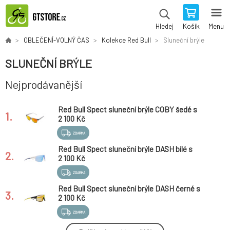
Košík
Menu
Hledej
OBLEČENÍ-VOLNÝ ČAS
Kolekce Red Bull
Sluneční brýle
SLUNEČNÍ BRÝLE
Nejprodávanější
Red Bull Spect sluneční brýle COBY šedé s
1.
oranžovými skly
2 100 Kč
ZDARMA
Red Bull Spect sluneční brýle DASH bílé s
2.
modrým sklem
2 100 Kč
ZDARMA
Red Bull Spect sluneční brýle DASH černé s
3.
modro žlutým sklem
2 100 Kč
ZDARMA
Red Bull Spect sluneční brýle EDEN čiré s