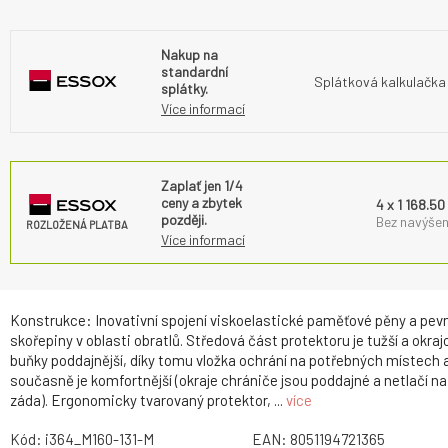
Nakup na
standardní
Splátková kalkulačka
splátky.
Více informací
Zaplať jen 1/4
ceny a zbytek
4 x 1 168.50
později.
Bez navýšen
ROZLOŽENÁ PLATBA
Více informací
Konstrukce: Inovativní spojení viskoelastické paměťové pěny a pev
skořepiny v oblasti obratlů. Středová část protektoru je tužší a okraj
buňky poddajnější, díky tomu vložka ochrání na potřebných místech 
současně je komfortnější (okraje chrániče jsou poddajné a netlačí na
záda). Ergonomicky tvarovaný protektor, ...
více
Kód:
i364_M160-131-M
EAN:
8051194721365