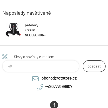
Naposledy navštívené
páteřový
chránič
NUCLEON KR-
2,
ALPINESTARS
(černý/červený)
2026
Slevy a novinky e-mailem
odebírat
obchod@gtstore.cz
+420777699907