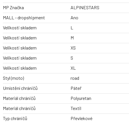
MP Značka
ALPINESTARS
MALL - dropshipment
Ano
Velikosti skladem
L
Velikosti skladem
M
Velikosti skladem
XS
Velikosti skladem
S
Velikosti skladem
XL
Styl (moto)
road
Umístění chráničů
Páteř
Materiál chráničů
Polyuretan
Materiál chráničů
Textil
Typ chráničů
Převlekové