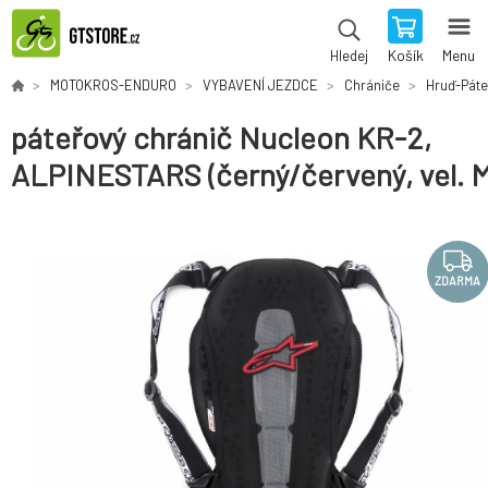
Košík
Menu
Hledej
MOTOKROS-ENDURO
VYBAVENÍ JEZDCE
Chrániče
Hruď-Páte
páteřový chránič Nucleon KR-2,
ALPINESTARS (černý/červený, vel. M
ZDARMA