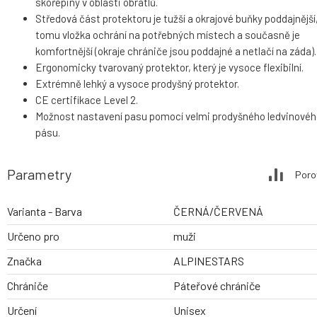
skořepiny v oblasti obratlů.
Středová část protektoru je tužší a okrajové buňky poddajnější,
tomu vložka ochrání na potřebných místech a současně je
komfortnější (okraje chrániče jsou poddajné a netlačí na záda).
Ergonomicky tvarovaný protektor, který je vysoce flexibilní.
Extrémně lehký a vysoce prodyšný protektor.
CE certifikace Level 2.
Možnost nastavení pasu pomocí velmi prodyšného ledvinové
pásu.
Parametry
Poro
Varianta - Barva
ČERNÁ/ČERVENÁ
Určeno pro
muži
Značka
ALPINESTARS
Chrániče
Páteřové chrániče
Určení
Unisex