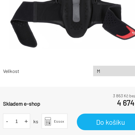
Velikost
3 863
Kč be
4 674
Skladem e-shop
-
+
Do košíku
ks
Essox