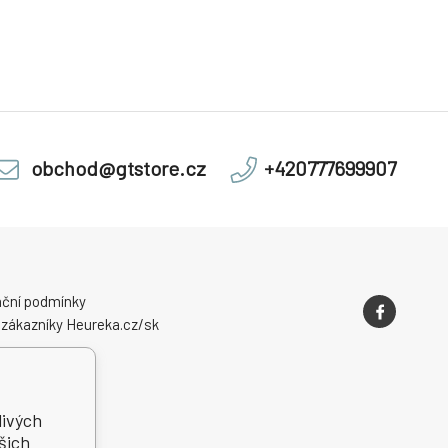
obchod@gtstore.cz
+420777699907
ční podmínky
 zákazníky Heureka.cz/sk
livých
šich