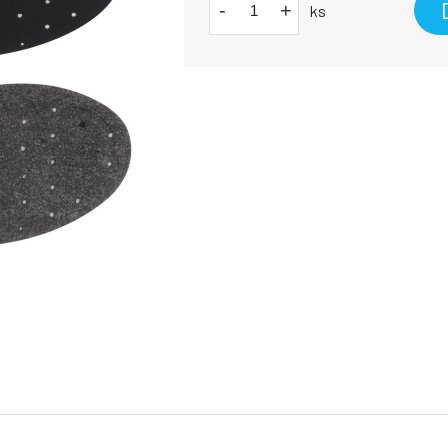
-
+
ks