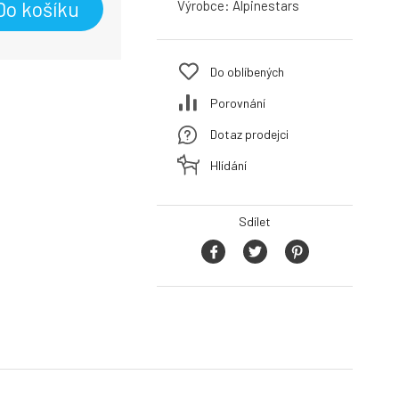
Do košíku
Výrobce:
Alpinestars
Do oblíbených
Porovnání
Dotaz prodejci
Hlídání
Sdílet