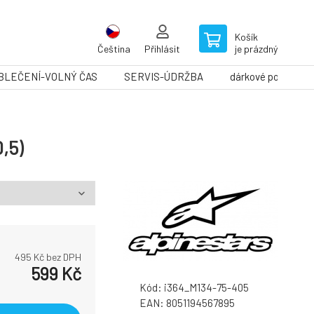
Košík
Čeština
Přihlásit
je prázdný
BLEČENÍ-VOLNÝ ČAS
SERVIS-ÚDRŽBA
dárkové poukazy
,5)
495
Kč bez DPH
599
Kč
Kód:
i364_M134-75-405
EAN:
8051194567895