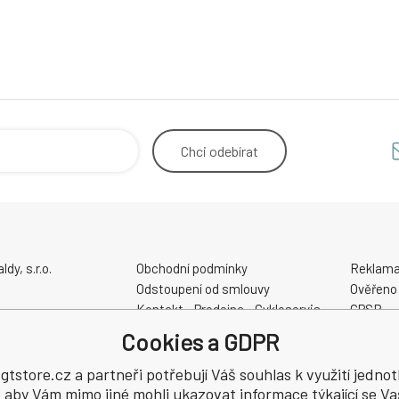
Chci
odebírat
y, s.r.o.
Obchodní podmínky
Reklama
Odstoupení od smlouvy
Ověřeno
Kontakt - Prodejna - Cykloservis
GPSR
Velikostní tabulky
Cookies a GDPR
Slevové a dárkové poukazy
48
Elektrokola AKUMO.cz
tstore.cz a partneři potřebují Váš souhlas k využití jednot
, aby Vám mimo jiné mohli ukazovat informace týkající se Va