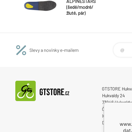
ALPINESTARS
(šedé/modré/
žluté, pár)
Slevy a novinky e-mailem
GTSTORE Hukvald
Hukvaldy 24
73946 Hukvaldy
Česká republika
IČO: 22259848
DIČ: CZ222598
www.g
dat