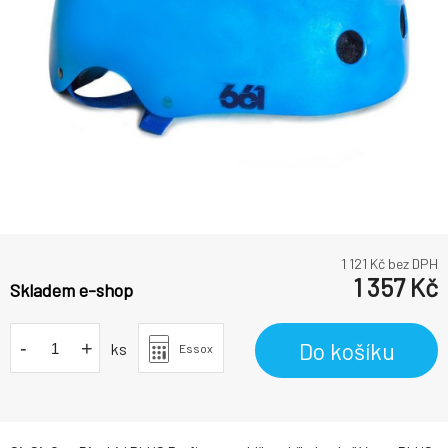
1 121
Kč bez DPH
1 357
Kč
Skladem e-shop
-
+
Do košíku
ks
Essox