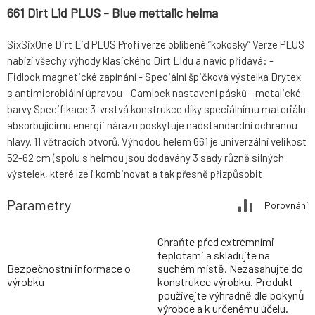
661 Dirt Lid PLUS - Blue mettalic helma
SixSixOne Dirt Lid PLUS Profi verze oblíbené “kokosky” Verze PLUS
nabízí všechy výhody klasického Dirt LIdu a navíc přidává: -
Fidlock magnetické zapínání - Speciální špičková výstelka Drytex
s antimicrobiální úpravou - Camlock nastavení pásků - metalické
barvy Specifikace 3-vrstvá konstrukce díky speciálnímu materiálu
absorbujícímu energii nárazu poskytuje nadstandardní ochranou
hlavy. 11 větracích otvorů. Výhodou helem 661 je univerzální velikost
52-62 cm (spolu s helmou jsou dodávány 3 sady různě silných
výstelek, které lze i kombinovat a tak přesně přizpůsobit
Parametry
Porovnání
Chraňte před extrémními
teplotami a skladujte na
Bezpečnostní informace o
suchém místě. Nezasahujte do
výrobku
konstrukce výrobku. Produkt
používejte výhradně dle pokynů
výrobce a k určenému účelu.