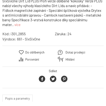
SixSixOne Dirt Lid PLUS Profi verze oblíbené “kokosky” Verze PLUS
nabízí všechy výhody klasického Dirt LIdu a navíc přidává: -
Fidlock magnetické zapínání - Speciální špičková výstelka Drytex
s antimicrobiální úpravou - Camlock nastavení pásků - metalické
barvy Specifikace 3-vrstvá konstrukce díky speciálnímu
mater...
více
Kód:
i301_2855
Záruka:
24
Výrobce:
661 - SixSixOne
Do oblíbených
Dotaz prodejci
Porovnání
Hlídání
Sdílet
Popis a parametry