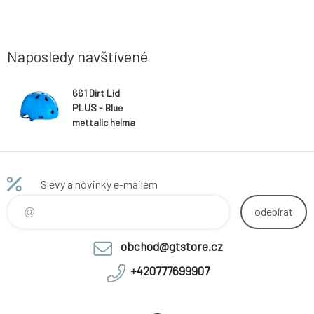
Naposledy navštívené
661 Dirt Lid
PLUS - Blue
mettalic helma
Slevy a novinky e-mailem
odebírat
obchod@gtstore.cz
+420777699907