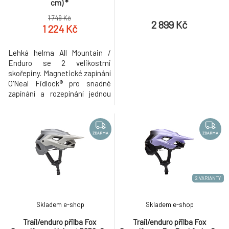
cm) *
1 749 Kč
2 899 Kč
1 224 Kč
Lehká helma All Mountain /
Enduro se 2 velikostmi
skořepiny. Magnetické zapínání
O'Neal Fidlock® pro snadné
zapínání a rozepínání jednou
rukou. Hmotnost: 380 g (±25 g).
Nastavení velikosti pomocí
nového systému zapínání s
mikroposuvem včetně reflexní
ZDARMA
ZDARMA
samolepky. Snadné nastavení
pásků pro dokonalé individuální
přizpůsobení. Polstrování poh
2 VARIANTY
Skladem e-shop
Skladem e-shop
Trail/enduro přilba Fox
Trail/enduro přilba Fox