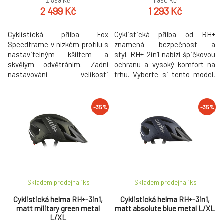
2 899 Kč
1 990 Kč
2 499 Kč
1 293 Kč
Cyklistická přilba Fox
Cyklistická přilba od RH+
Speedframe v nízkém profilu s
znamená bezpečnost a
nastavitelným kšiltem a
styl. RH+-2in1 nabízí špičkovou
skvělým odvětráním. Zadní
ochranu a vysoký komfort na
nastavování velikosti
trhu. Vyberte si tento model,
plastovým kolečkem 360° fit,
pokud hledáte lehkost a styl na
Větrací otvory jsou chytře
své cesty. Tmavý design je
doplněny kanálky v EPS pěně
nejen esteticky přitažlivý ale i
-35%
-35%
pro ideální distribuci vzduchu,
dobře prodyšný s Power Fit 2
nastavitelný kšilt (3 pozice) je
systémem pro stabilní
kompatibilní s cyklo brýlemi.
uchycení. Přilba obsahuje
Provzdušněná EPS výplň,
antialergickou podšívku pro
odnímatelná
komfor
Skladem prodejna 1
ks
Skladem prodejna 1
ks
Cyklistická helma RH+-3in1,
Cyklistická helma RH+-3in1,
matt military green metal
matt absolute blue metal L/XL
L/XL