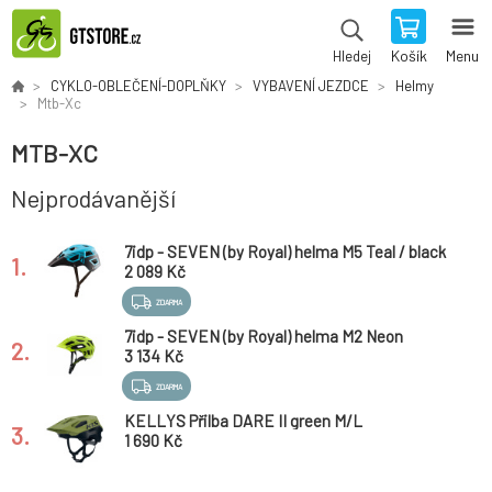
Košík
Menu
Hledej
CYKLO-OBLEČENÍ-DOPLŇKY
VYBAVENÍ JEZDCE
Helmy
Mtb-Xc
MTB-XC
Nejprodávanější
7idp - SEVEN (by Royal) helma M5 Teal / black
1.
(68)
2 089 Kč
ZDARMA
7idp - SEVEN (by Royal) helma M2 Neon
2.
Yellow
3 134 Kč
ZDARMA
KELLYS Přilba DARE II green M/L
3.
1 690 Kč