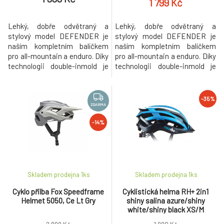
1 799 Kč
Lehký, dobře odvětraný a
Lehký, dobře odvětraný a
stylový model DEFENDER je
stylový model DEFENDER je
naším kompletním balíčkem
naším kompletním balíčkem
pro all-mountain a enduro. Díky
pro all-mountain a enduro. Díky
technologii double-inmold je
technologii double-inmold je
odolný pro akci na trailech.
odolný pro akci na trailech.
Lehká technologie Inmold
Lehká technologie Inmold
spojuje vnitřní EPS a vnější
spojuje vnitřní EPS a vnější
-35%
skořepinu dohromady, přičemž
skořepinu dohromady, přičemž
ZDARMA
další druhá vrstva chrání vnější
další druhá vrstva chrání vnější
-14%
hrany a zlepšuje absorpci
hrany a zlepšuje absorpci
nárazů. Větrací otvory a vnitřn
nárazů. Větrací otvory a vnitřn
Skladem prodejna 1
ks
Skladem prodejna 1
ks
Cyklo přilba Fox Speedframe
Cyklistická helma RH+ 2in1
Helmet 5050, Ce Lt Gry
shiny salina azure/shiny
white/shiny black XS/M