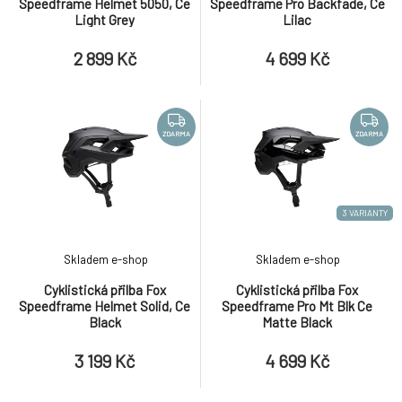
Speedframe Helmet 5050, Ce
Speedframe Pro Backfade, Ce
Light Grey
Lilac
2 899 Kč
4 699 Kč
ZDARMA
ZDARMA
3 VARIANTY
Skladem e-shop
Skladem e-shop
Cyklistická přilba Fox
Cyklistická přilba Fox
Speedframe Helmet Solid, Ce
Speedframe Pro Mt Blk Ce
Black
Matte Black
3 199 Kč
4 699 Kč