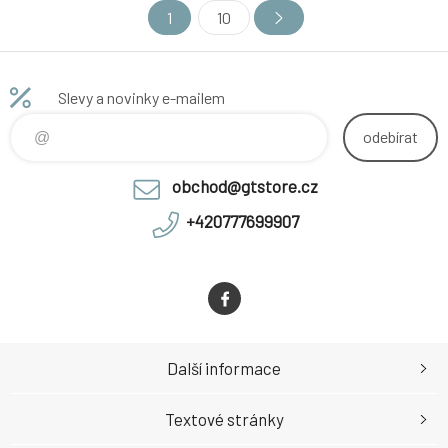
1
10
Slevy a novinky e-mailem
odebírat
obchod@gtstore.cz
+420777699907
Další informace
Textové stránky