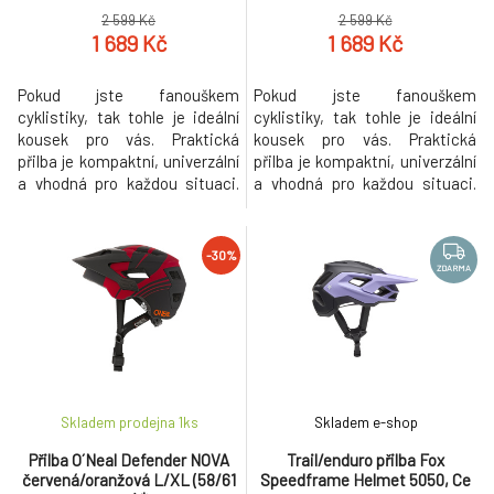
2 599 Kč
2 599 Kč
1 689 Kč
1 689 Kč
Pokud jste fanouškem
Pokud jste fanouškem
cyklistiky, tak tohle je ideální
cyklistiky, tak tohle je ideální
kousek pro vás. Praktická
kousek pro vás. Praktická
přilba je kompaktní, univerzální
přilba je kompaktní, univerzální
a vhodná pro každou situaci.
a vhodná pro každou situaci.
Multifunkční přilba v matném
Multifunkční přilba v matném
černém provedení má 2
černém provedení má 2
různé štíty v jiných délkách,
různé štíty v jiných délkách, aby
-30%
aby se dokázala perfektně
se dokázala perfektně
ZDARMA
přizpůsobit vašemu stylu jízdy.
přizpůsobit vašemu stylu jízdy.
Má dostatečnou ventilaci
Má dostatečnou ventilaci
vzduchu pomocí síťky, která
vzduchu pomocí síťky, která
vás ch
vás ch
Skladem prodejna 1
ks
Skladem e-shop
Přilba O´Neal Defender NOVA
Trail/enduro přilba Fox
červená/oranžová L/XL (58/61
Speedframe Helmet 5050, Ce