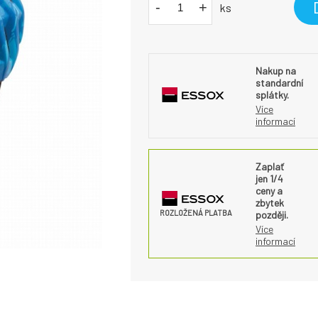
-
+
ks
Nakup na
standardní
splátky.
Více
informací
Zaplať
jen 1/4
ceny a
zbytek
ROZLOŽENÁ PLATBA
později.
Více
informací