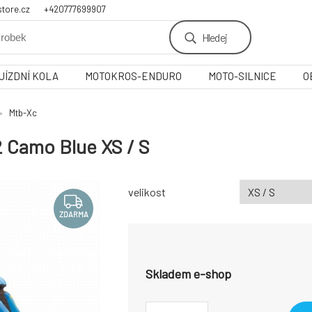
tore.cz
+420777699907
Hledej
JÍZDNÍ KOLA
MOTOKROS-ENDURO
MOTO-SILNICE
O
Mtb-Xc
2 Camo Blue XS / S
velikost
ZDARMA
Skladem e-shop