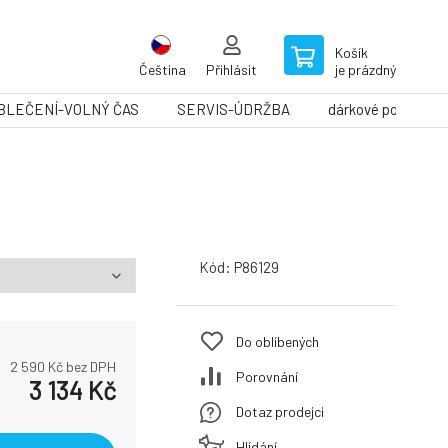
Košík
Čeština
Přihlásit
je prázdný
BLEČENÍ-VOLNÝ ČAS
SERVIS-ÚDRŽBA
dárkové poukazy
Kód:
P86129
Do oblíbených
2 590
Kč bez DPH
Porovnání
3 134
Kč
Dotaz prodejci
Hlídání