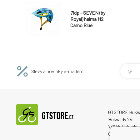
7idp - SEVEN (by
Royal) helma M2
Camo Blue
Slevy a novinky e-mailem
GTSTORE Hukvald
Hukvaldy 24
73946 Hukvaldy
Česká republika