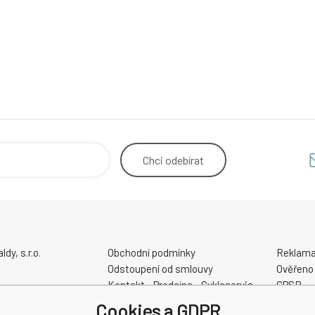
Chci
odebírat
y, s.r.o.
Obchodní podmínky
Reklama
Odstoupení od smlouvy
Ověřeno
Kontakt - Prodejna - Cykloservis
GPSR
Velikostní tabulky
Cookies a GDPR