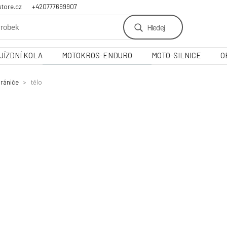
tore.cz
+420777699907
Hledej
JÍZDNÍ KOLA
MOTOKROS-ENDURO
MOTO-SILNICE
O
rániče
tělo