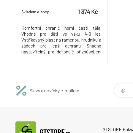
1 374 Kč
Skladem e-shop
Komfortní chránič horní části těla.
Vhodné pro děti ve věku 4-9 let.
Vstřikovaný plast na ramenou, hrudníku a
zádech pro lepší ochranu. Snadno
nastavitelný pro dokonalé přizpůsobení
díky elastickému pasu a páskům na
rukávech. Skořepina z materiálu Airmesh
a perforovaná pěna pro lepší prodyšnost.
Pozor: Nejedná se o osobní ochranný
prostře
Slevy a novinky e-mailem
GTSTORE Hukvald