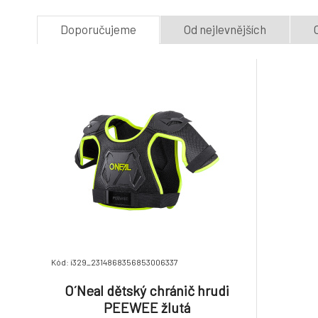
Doporučujeme
Od nejlevnějších
Kód: i329_2314868356853006337
O´Neal dětský chránič hrudi
PEEWEE žlutá