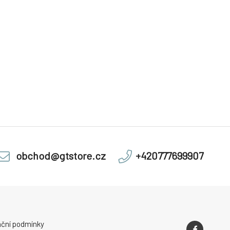
obchod@gtstore.cz
+420777699907
ční podmínky