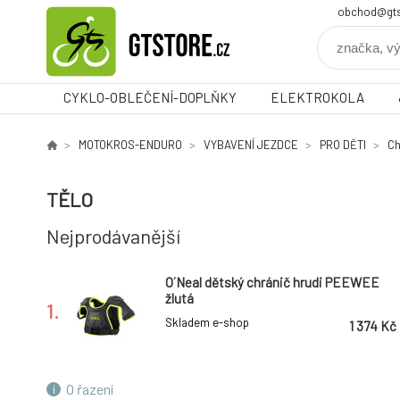
obchod@gts
CYKLO-OBLEČENÍ-DOPLŇKY
ELEKTROKOLA
MOTOKROS-ENDURO
VYBAVENÍ JEZDCE
PRO DĚTI
Ch
TĚLO
Nejprodávanější
O´Neal dětský chránič hrudi PEEWEE
žlutá
1.
Skladem e-shop
1 374 Kč
O řazení