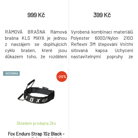
999 Kč
399 Kč
RÁMOVÁ BRAŠNA Rámová
Vyrobená kombinací materiálů
brašna KLS MAYA je jednou
Polyester 600D/Nylon 210D
z navzájem se doplňujících
Reflexní 3M štepování Vnitřní
cyklo brašen, které jsou
síťovaná kapsa Uchycení
důkazem toho, že rozdělení
nastavitelnými popruhy ze
hmotnosti nákladu na kole má
suchého zipsu Materiál:
své opodstatnění. Brašna KLS
80%Polyester 20% Nylon
NOVINKA
MAYA je vyrobená z odolného
Objem: 1,3l Rozměry:
-20%
a vodě vzdorného materiálu
22cmx19x5 cm
Tarpaulin. Reflexní prvky na
brašně zvyšují viditelnost
a bezpečnost jezdce. Když jste
na cestách, K
Skladem prodejna 2
ks
Fox Enduro Strap 1Sz Black -