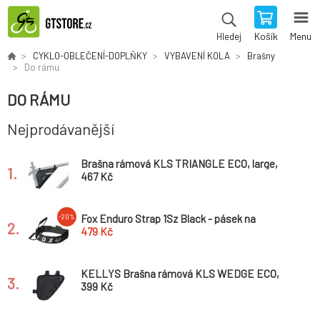
Košík
Menu
Hledej
CYKLO-OBLEČENÍ-DOPLŇKY
VYBAVENÍ KOLA
Brašny
Do rámu
DO RÁMU
Nejprodávanější
Brašna rámová KLS TRIANGLE ECO, large,
1.
black *
467 Kč
Fox Enduro Strap 1Sz Black - pásek na
-20%
2.
přichycení duše k rámu
479 Kč
KELLYS Brašna rámová KLS WEDGE ECO,
3.
black *
399 Kč