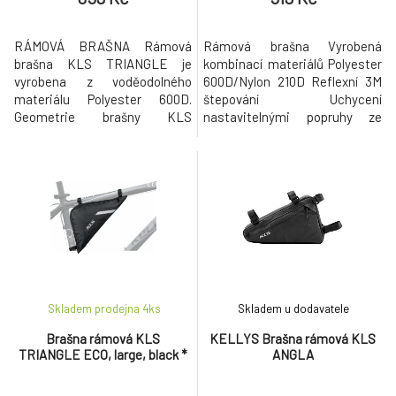
RÁMOVÁ BRAŠNA Rámová
Rámová brašna Vyrobená
brašna KLS TRIANGLE je
kombinací materiálů Polyester
vyrobena z voděodolného
600D/Nylon 210D Reflexní 3M
materiálu Polyester 600D.
štepování Uchycení
Geometrie brašny KLS
nastavitelnými popruhy ze
TRIANGLE je navržena tak, aby
suchého zipsu Objem: 0,9 l
ji bylo možné uchytit do
Rozměry: 12 x 27 x 5 cm
většiny rámů. Spodní část
brašny tvoří lesklý materiál
jednoduchý na čištění. Uvnitř
brašny je malá síťová přihrádka
na klíče nebo jiné drobnosti.
KLS TRIANGLE má dvě ve
Skladem prodejna 4
ks
Skladem u dodavatele
Brašna rámová KLS
KELLYS Brašna rámová KLS
TRIANGLE ECO, large, black *
ANGLA