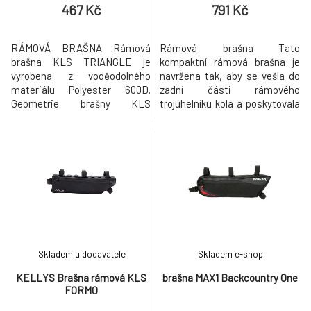
467 Kč
791 Kč
RÁMOVÁ BRAŠNA Rámová
Rámová brašna Tato
brašna KLS TRIANGLE je
kompaktní rámová brašna je
vyrobena z voděodolného
navržena tak, aby se vešla do
materiálu Polyester 600D.
zadní části rámového
Geometrie brašny KLS
trojúhelníku kola a poskytovala
TRIANGLE je navržena tak, aby
nenápadný a bezpečný úložný
ji bylo možné uchytit do
prostor. S rozměry 26 × 15 × 5
většiny rámů. Spodní část
cm je ideální pro přepravu
brašny tvoří lesklý materiál
nářadí, minipumpy, klíčů nebo
jednoduchý na čištění. Uvnitř
svačiny – bez překážení při
brašny je malá síťová přihrádka
šlapání. Vyrobena z odolného
na klíče nebo jiné drobnosti.
polyesteru, chrání vaše věci
KLS TRIANGLE má dvě ve
před pra
Skladem u dodavatele
Skladem e-shop
KELLYS Brašna rámová KLS
brašna MAX1 Backcountry One
FORMO