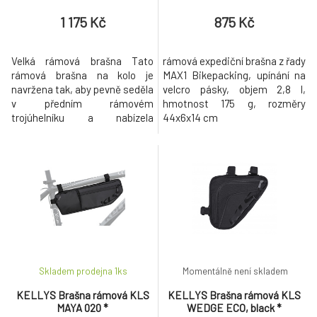
1 175 Kč
875 Kč
Velká rámová brašna Tato
rámová expediční brašna z řady
rámová brašna na kolo je
MAX1 Bikepacking, upínání na
navržena tak, aby pevně seděla
velcro pásky, objem 2,8 l,
v předním rámovém
hmotnost 175 g, rozměry
trojúhelníku a nabízela
44x6x14 cm
dostatek prostoru na nářadí,
oblečení, jídlo nebo vybavení na
delší cesty. Díky větším
rozměrům (42 × 12 × 6 cm) a
štíhlému profilu je ideální pro
cykloturistiku, gravel nebo
bikepacking. Vyrobena z
odolného polyeste
Skladem prodejna 1
ks
Momentálně není skladem
KELLYS Brašna rámová KLS
KELLYS Brašna rámová KLS
MAYA 020 *
WEDGE ECO, black *