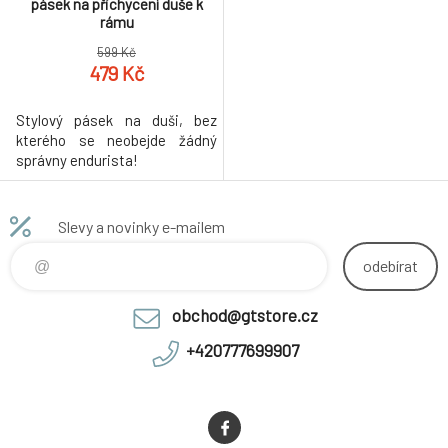
pásek na přichycení duše k
rámu
599 Kč
479 Kč
Stylový pásek na duši, bez
kterého se neobejde žádný
správny endurista!
Slevy a novinky e-mailem
odebírat
obchod@gtstore.cz
+420777699907