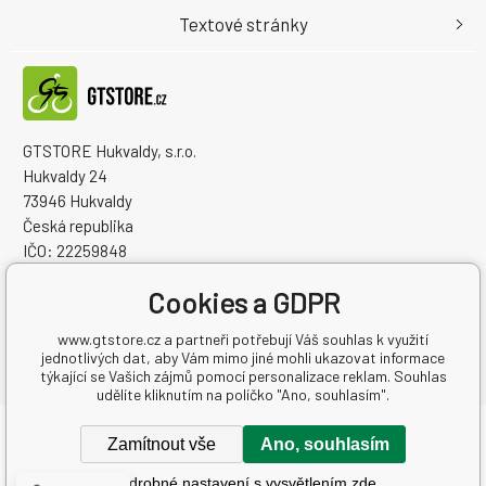
Textové stránky
GTSTORE Hukvaldy, s.r.o.
Hukvaldy 24
73946 Hukvaldy
Česká republika
IČO: 22259848
DIČ: CZ22259848
Cookies a GDPR
www.gtstore.cz a partneři potřebují Váš souhlas k využití
jednotlivých dat, aby Vám mimo jiné mohli ukazovat informace
týkající se Vašich zájmů pomocí personalizace reklam. Souhlas
udělíte kliknutím na políčko "Ano, souhlasím".
Copyright © 2026 GTSTORE Hukvaldy, s.r.o.
Zamítnout vše
Ano, souhlasím
Všechna práva vyhrazena.
Podrobné nastavení s vysvětlením zde