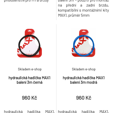
příslušenství pro MTB brzdy
balení 3m - použití pro montáž
na přední a zadní brzdu,
kompatibilní s montážními kity
MAX1, průměr 5mm
Skladem e-shop
Skladem e-shop
hydraulická hadička MAX1
hydraulická hadička MAX1
balení 3m černá
balení 3m modrá
960 Kč
960 Kč
hydraulická hadička MAX1,
hydraulická hadička MAX1,