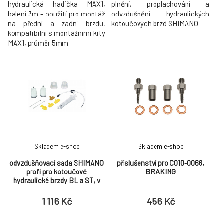
hydraulická hadička MAX1,
plnění, proplachování a
balení 3m - použití pro montáž
odvzdušnění hydraulických
na přední a zadní brzdu,
kotoučových brzd SHIMANO
kompatibilní s montážními kity
MAX1, průměr 5mm
Skladem e-shop
Skladem e-shop
odvzdušňovací sada SHIMANO
příslušenství pro C010-0066,
profi pro kotoučové
BRAKING
hydraulické brzdy BL a ST, v
krabičce
1 116 Kč
456 Kč