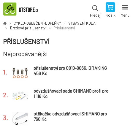
Košík
Menu
Hledej
CYKLO-OBLEČENÍ-DOPLŇKY
VYBAVENÍ KOLA
Brzdové příslušenství
Příslušenství
PŘÍSLUŠENSTVÍ
Nejprodávanější
příslušenství pro C010-0066, BRAKING
1.
456 Kč
odvzdušňovací sada SHIMANO profi pro
2.
kotoučové hydraulické brzdy BL a ST, v
1 116 Kč
krabičce
stříkačka odvzdušňovací SHIMANO pro
3.
hydraulické brzdy TL-BR001
760 Kč