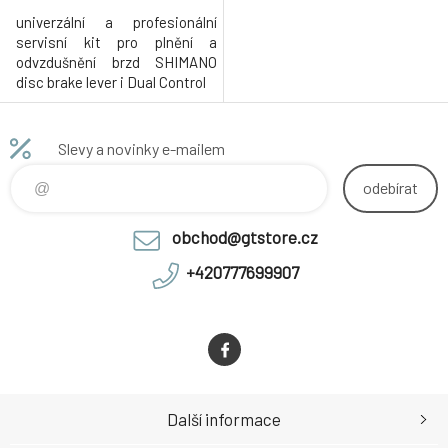
univerzální a profesionální
servisní kit pro plnění a
odvzdušnění brzd SHIMANO
disc brake lever i Dual Control
Slevy a novinky e-mailem
odebírat
obchod@gtstore.cz
+420777699907
Další informace