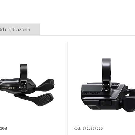
5.
Skladem e-shop
898 Kč
řazení SHIMANO SLX SL-M7100-R 12
Od nejdražších
speed pravé, I-spec.v krabičce
8.
Skladem e-shop
899 Kč
12641
Kód: i278_257585