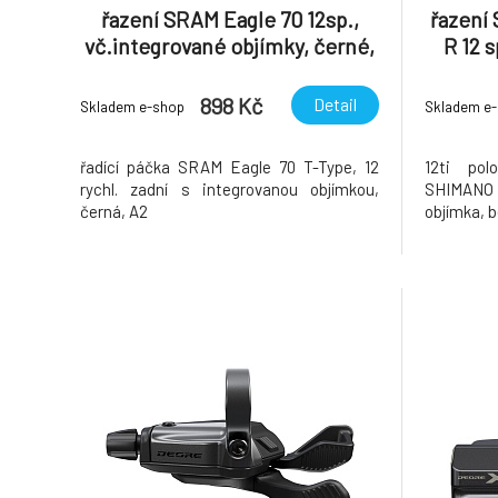
řazení SRAM Eagle 70 12sp.,
řazení
vč.integrované objímky, černé,
R 12 
A2
bez 
898 Kč
Detail
Skladem e-shop
Skladem e
řadící páčka SRAM Eagle 70 T-Type, 12
12ti pol
rychl. zadní s integrovanou objímkou,
SHIMANO 
černá, A2
objímka, 