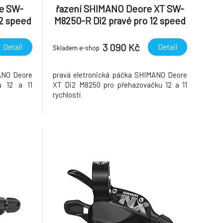
e SW-
řazení SHIMANO Deore XT SW-
12 speed
M8250-R Di2 pravé pro 12 speed
3 090 Kč
Detail
Detail
Skladem e-shop
ANO Deore
pravá eletronická páčka SHIMANO Deore
u 12 a 11
XT Di2 M8250 pro přehazovačku 12 a 11
rychlostí