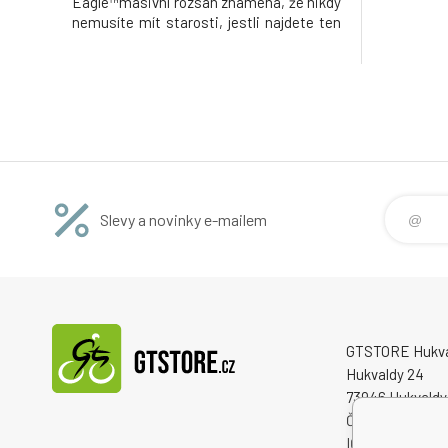
Eagle™masivní rozsah znamená, že nikdy
nemusíte mít starosti, jestli najdete ten
správny převod pro jakýkoliv terénNX
Eagle™ se vyznačuje snadným a
intuitivním řazením pro každého cyklistu
za všech podmínek.VLASTNOSTI A
VÝHODY:• technolo
Slevy a novinky e-mailem
GTSTORE Hukvald
Hukvaldy 24
73946 Hukvaldy
Česká republika
IČO: 22259848