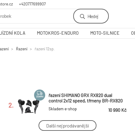
tore.cz
+420777699907
Hledej
JÍZDNÍ KOLA
MOTOKROS-ENDURO
MOTO-SILNICE
O
azení
Řazení
řazení 12sp.
řazení SHIMANO GRX RX820 dual
ZDARMA
control 2x12 speed, třmeny BR-RX820
2.
(pár) J-kit
Skladem e-shop
10 990 Kč
Další nejprodávanější
řazení SRAM Eagle 70 12sp.,
vč.integrované objímky, černé