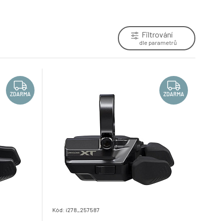
6.
krabičce
Skladem e-shop
779 Kč
Filtrování
řazení SHIMANO Deore SL-M6100-R 12
dle parametrů
speed pravé s objímkou, bez ukazatele
9.
Skladem e-shop
710 Kč
ZDARMA
ZDARMA
Kód: i278_257587