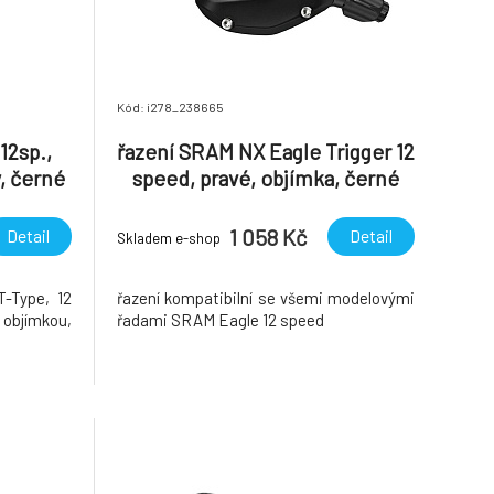
Kód: i278_238665
12sp.,
řazení SRAM NX Eagle Trigger 12
, černé
speed, pravé, objímka, černé
1 058 Kč
Detail
Detail
Skladem e-shop
-Type, 12
řazení kompatibilní se všemi modelovými
objímkou,
řadami SRAM Eagle 12 speed