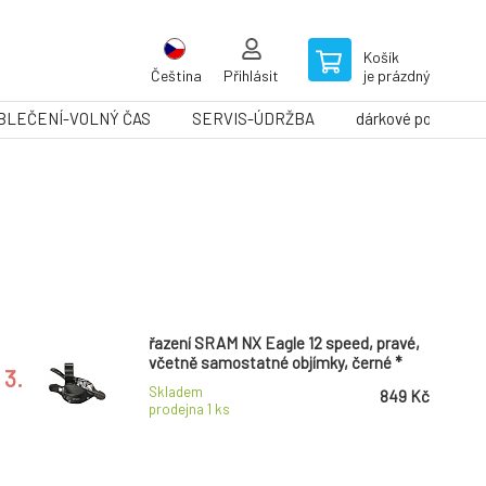
Košík
Čeština
Přihlásit
je prázdný
BLEČENÍ-VOLNÝ ČAS
SERVIS-ÚDRŽBA
dárkové poukazy
řazení SRAM NX Eagle 12 speed, pravé,
včetně samostatné objímky, černé *
3.
Skladem
849 Kč
prodejna 1
ks
řazení SHIMANO Deore SL-M6100I-R 12
speed pravé I-spec EV, bez ukazatele, v