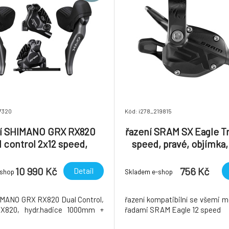
7320
Kód: i278_219815
ní SHIMANO GRX RX820
řazení SRAM SX Eagle Tr
l control 2x12 speed,
speed, pravé, objímka,
y BR-RX820 (pár) J-kit
10 990 Kč
756 Kč
Detail
-shop
Skladem e-shop
IMANO GRX RX820 Dual Control,
řazení kompatibilní se všemi 
X820, hydr.hadice 1000mm +
řadami SRAM Eagle 12 speed