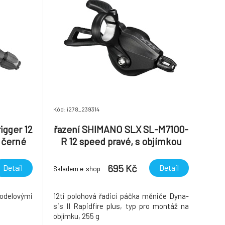
Kód: i278_239314
igger 12
řazení SHIMANO SLX SL-M7100-
 černé
R 12 speed pravé, s objímkou
695 Kč
Detail
Detail
Skladem e-shop
modelovými
12ti polohová řadicí páčka měniče Dyna-
sis II Rapidfire plus, typ pro montáž na
objímku, 255 g