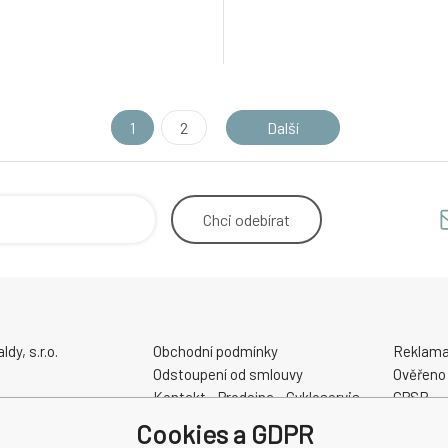
1
2
Další
Chci
odebírat
y, s.r.o.
Obchodní podmínky
Reklama
Odstoupení od smlouvy
Ověřeno
Kontakt - Prodejna - Cykloservis
GPSR
Velikostní tabulky
Cookies a GDPR
Slevové a dárkové poukazy