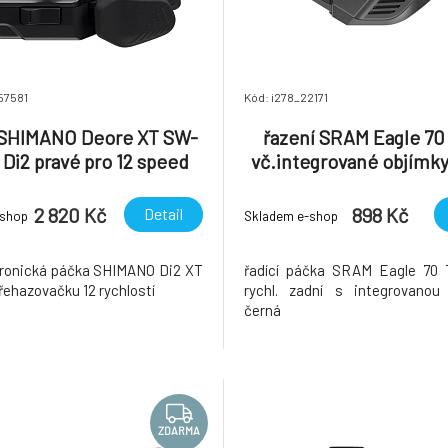
57581
Kód: i278_22171
 SHIMANO Deore XT SW-
řazení SRAM Eagle 70 
Di2 pravé pro 12 speed
vč.integrované objímky
2 820 Kč
898 Kč
Detail
-shop
Skladem e-shop
tronická páčka SHIMANO Di2 XT
řadící páčka SRAM Eagle 70 T
řehazovačku 12 rychlostí
rychl. zadní s integrovanou 
černá
ZDARMA