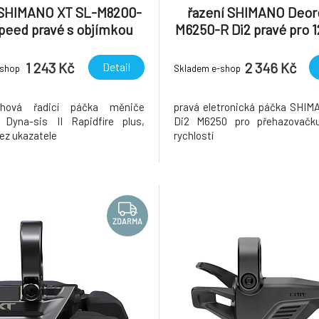
 SHIMANO XT SL-M8200-
řazení SHIMANO Deor
speed pravé s objímkou
M6250-R Di2 pravé pro 
ukazatele, v krabičce
1 243 Kč
2 346 Kč
Detail
-shop
Skladem e-shop
ohová řadicí páčka měniče
pravá eletronická páčka SHIM
Dyna-sis II Rapidfire plus,
Di2 M6250 pro přehazovačk
bez ukazatele
rychlostí
ZDARMA