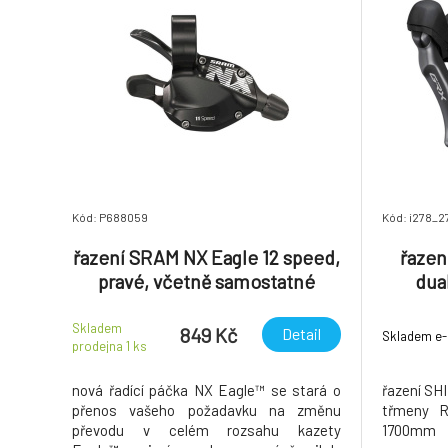
Kód: P688059
Kód: i278_2
řazení SRAM NX Eagle 12 speed,
řaze
pravé, včetně samostatné
dua
objímky, černé *
třmen
Skladem
849 Kč
Detail
Skladem e
prodejna 1
ks
nová řadící páčka NX Eagle™ se stará o
řazení SH
přenos vašeho požadavku na změnu
třmeny R
převodu v celém rozsahu kazety
1700mm