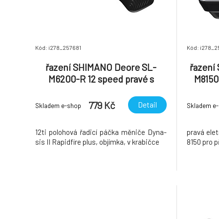
Kód: i278_257681
Kód: i278_2
řazení SHIMANO Deore SL-
řazení
M6200-R 12 speed pravé s
M8150 
objímkou, v krabičce
779 Kč
Detail
Skladem e-shop
Skladem e
12ti polohová řadicí páčka měniče Dyna-
pravá ele
sis II Rapidfire plus, objímka, v krabičce
8150 pro p