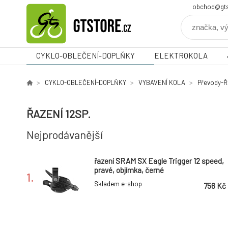
obchod@gts
CYKLO-OBLEČENÍ-DOPLŇKY
ELEKTROKOLA
CYKLO-OBLEČENÍ-DOPLŇKY
VYBAVENÍ KOLA
Převody-Ř
ŘAZENÍ 12SP.
Nejprodávanější
řazení SRAM SX Eagle Trigger 12 speed,
pravé, objímka, černé
1.
Skladem e-shop
756 Kč
řazení SRAM NX Eagle Trigger 12 speed,
pravé, objímka, černé