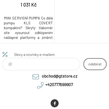
1 031 Kč
MINI SERVISNÍ PUMPA Co dělá
pumpu KLS COVERT
kompaktní? Skrytý tlakoměr
víte vysunout odklopením
nášlapné platformy a změnit
příruční pumpu na mini
servisní. Kompaktosti také
dopomáhá dvojité
Slevy a novinky e-mailem
teleskopické tělo. Při větších
tlacích dokáže pumpování
odebírat
usnadnit možnost uzamčení
spodního pístu. Pokud
obchod@gtstore.cz
používáte stranu hlavice na
ventil galusky
+420777699907