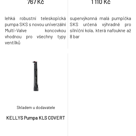
767 Kč
1 110 Kč
lehká robustní teleskopická
supervýkonná malá pumpička
pumpa SKS s novou univerzální
SKS určená výhradně pro
Multi-Valve koncovkou
silniční kola, která nafoukne až
vhodnou pro všechny typy
8 bar
ventilků
Skladem u dodavatele
KELLYS Pumpa KLS COVERT