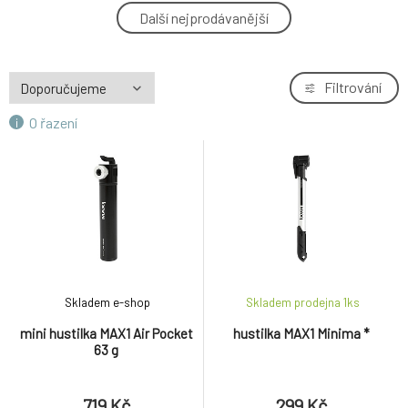
hustilka SKS Airflex Racer černá
Další nejprodávanější
4.
1 110 Kč
hustilka MAX1 Minima
Filtrování
5.
598 Kč
O řazení
hustilka MAX1 Minima *
6.
299 Kč
Skladem e-shop
Skladem prodejna 1
ks
mini hustilka MAX1 Air Pocket
hustilka MAX1 Minima *
63 g
719 Kč
299 Kč