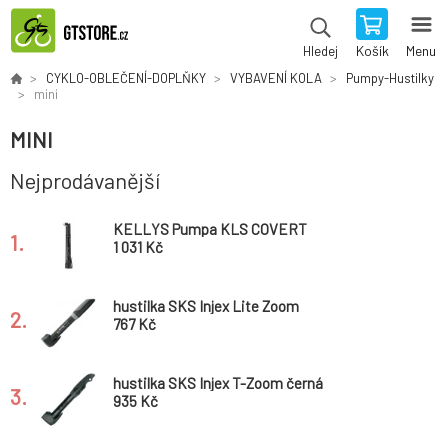
Košík
Menu
Hledej
CYKLO-OBLEČENÍ-DOPLŇKY
VYBAVENÍ KOLA
Pumpy-Hustilky
mini
MINI
Nejprodávanější
KELLYS Pumpa KLS COVERT
1.
1 031 Kč
hustilka SKS Injex Lite Zoom
2.
767 Kč
hustilka SKS Injex T-Zoom černá
3.
935 Kč