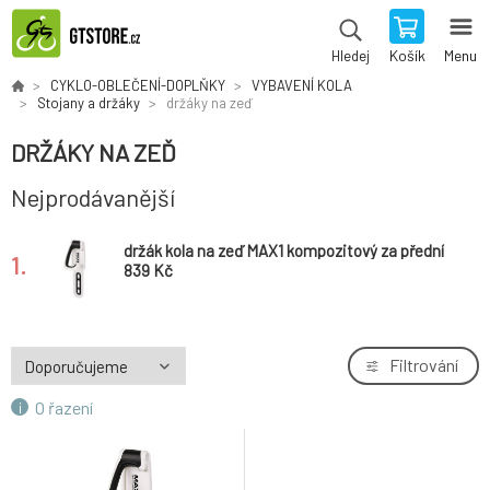
Košík
Menu
Hledej
CYKLO-OBLEČENÍ-DOPLŇKY
VYBAVENÍ KOLA
Stojany a držáky
držáky na zeď
DRŽÁKY NA ZEĎ
Nejprodávanější
držák kola na zeď MAX1 kompozitový za přední
1.
kolo
839 Kč
Filtrování
O řazení