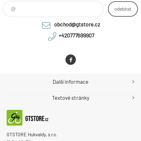
odebírat
obchod@gtstore.cz
+420777699907
Další informace
Textové stránky
GTSTORE Hukvaldy, s.r.o.