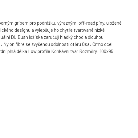
borným gripem pro podrážku, výraznými off-road piny, uložené
ického designu a vylepšuje ho chytře tvarované nízké
duální DU Bush ložiska zaručují hladký chod a dlouhou
lo: Nylon fibre se zvýšenou odolností otěru Osa: Crmo ocel
rdní plná délka Low profile Konkávní tvar Rozměry: 100x95