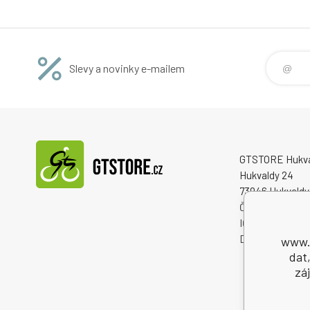
Slevy a novinky e-mailem
GTSTORE Hukvald
Hukvaldy 24
73946 Hukvaldy
Česká republika
IČO: 22259848
DIČ: CZ222598
www.g
dat
zá