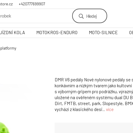
tore.cz
+420777699907
Hledej
JÍZDNÍ KOLA
MOTOKROS-ENDURO
MOTO-SILNICE
O
platformy
DMR V6 pedály Nové nylonové pedály se 
konkávním a nízkým tvarem jako kultovní
s výborným gripem pro podrážku, výrazný
uložené na ověřeném systému dual DU B
Dirt, FMTB, street, park, Slopestyle, BMX
vychází z klasického desi...
více