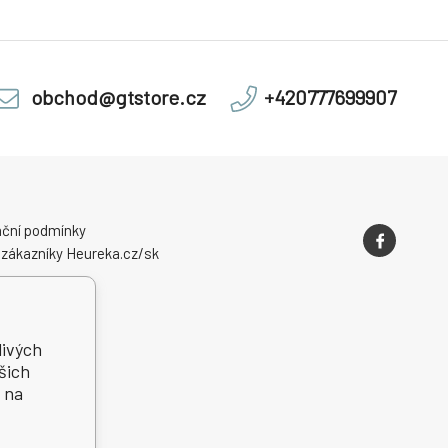
obchod@gtstore.cz
+420777699907
ční podmínky
 zákazníky Heureka.cz/sk
livých
šich
 na