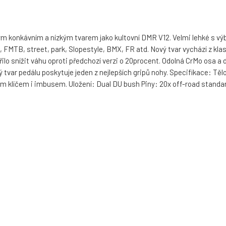
m konkávním a nízkým tvarem jako kultovní DMR V12. Velmi lehké s vý
MTB, street, park, Slopestyle, BMX, FR atd. Nový tvar vychází z klas
řilo snížit váhu oproti předchozí verzi o 20procent. Odolná CrMo osa a 
ý tvar pedálu poskytuje jeden z nejlepších gripů nohy. Specifikace: Tě
vým klíčem i imbusem. Uložení: Dual DU bush Piny: 20x off-road standa