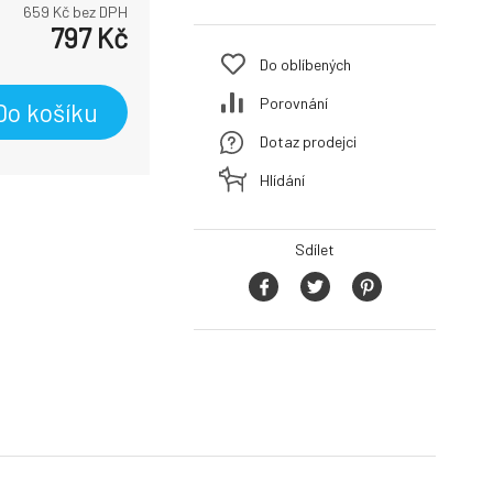
659
Kč bez DPH
797
Kč
Do oblíbených
Porovnání
Do košíku
Dotaz prodejci
Hlídání
Sdílet