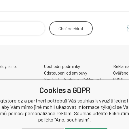
Chci
odebírat
y, s.r.o.
Obchodní podmínky
Reklama
Odstoupení od smlouvy
Ověřeno
Kontakt - Prodejna - Cykloservis
GPSR
Velikostní tabulky
Cookies a GDPR
Slevové a dárkové poukazy
48
Elektrokola AKUMO.cz
tstore.cz a partneři potřebují Váš souhlas k využití jednot
, aby Vám mimo jiné mohli ukazovat informace týkající se Va
jmů pomocí personalizace reklam. Souhlas udělíte kliknutím
políčko "Ano, souhlasím".