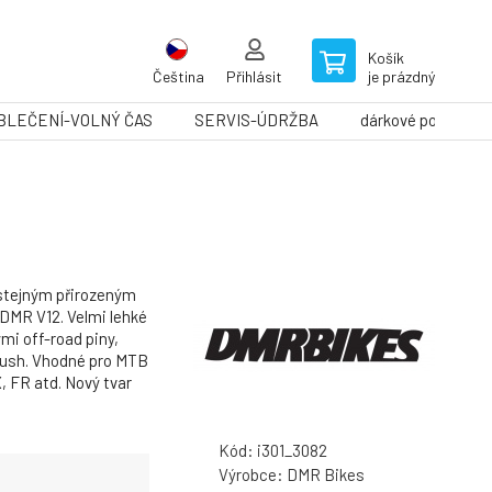
Košík
Čeština
Přihlásit
je prázdný
BLEČENÍ-VOLNÝ ČAS
SERVIS-ÚDRŽBA
dárkové poukazy
stejným přirozeným
 DMR V12. Velmi lehké
mi off-road piny,
ush. Vhodné pro MTB
, FR atd. Nový tvar
Kód:
i301_3082
Výrobce:
DMR Bikes