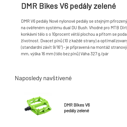
DMR Bikes V6 pedály zelené
DMR V6 pedály Nové nylonové pedály se stejným přirozený
na ověřeném systému dual DU Bush. Vhodné pro MTB Dirt, F
konkávní tělo s o 10procent větší plochou a přitom se poda
životnost. Dvacet pinů (10 z každé strany) a optimalizovan
(standardní závit 9/16") - je připravená na montáž strano
mm, výška 16 mm (tělo bez pinů) Váha 327 g./pár
Naposledy navštívené
DMR Bikes V6
pedály zelené