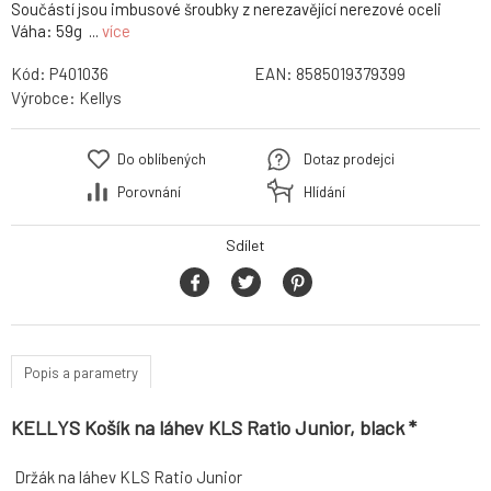
Součástí jsou imbusové šroubky z nerezavějící nerezové oceli
Váha: 59g ...
více
Kód:
P401036
EAN:
8585019379399
Výrobce:
Kellys
Do oblíbených
Dotaz prodejci
Porovnání
Hlídání
Sdílet
Popis a parametry
KELLYS Košík na láhev KLS Ratio Junior, black *
Držák na láhev KLS Ratio Junior