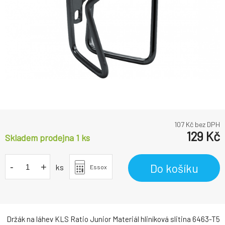
107
Kč bez DPH
129
Kč
Skladem prodejna 1
ks
-
+
Do košíku
ks
Essox
Držák na láhev KLS Ratio Junior Materiál hliníková slitina 6463-T5