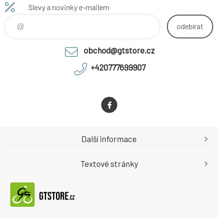
Slevy a novinky e-mailem
odebírat
obchod@gtstore.cz
+420777699907
Další informace
Textové stránky