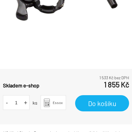
1 533
Kč bez DPH
1 855
Kč
Skladem e-shop
-
+
Do košíku
ks
Essox