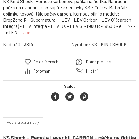
KS Kind Shock -Remote karbonová páčka na řidítka. Náhradní
páčka na ovládání teleskopické sedlovky KS z řidítek. Materiál:
objímka kovová, tělo páčky carbon. Kompatibilní s modely: -
DropZone R - Supernatural, - LEV - LEV Carbon - LEV Ci (carbon
integra) - LEV Integra - LEV DX - LEV Si - i900 R - i950R - eTEN-R
- eTENi...
více
Kód:
i301_3814
Výrobce:
KS - KIND SHOCK
Do oblíbených
Dotaz prodejci
Porovnání
Hlídání
Sdílet
Popis a parametry
KS Shock - Remote Lever kit CARBON - páčka na řidítka