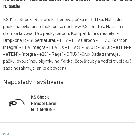
n. sada
KS Kind Shock -Remote karbonová páčka na řidítka. Náhradní
páčka na ovládání teleskopické sedlovky KS z řidítek. Materiál:
objímka kovová, tělo páčky carbon. Kompatibilní s modely: -
DropZone R - Supernatural, - LEV - LEV Carbon - LEV Ci (carbon
integra) - LEV Integra - LEV DX - LEV Si - i900 R - i950R - eTEN-R
- eTENi - integra - e20i - Ragei - CRUXi -Crux Sada zahrnuje:
páčku, dvoudílnou objímku na řidítka, čep/šrouby a vodící trubičku (
sada nezahrnuje lanko a bovden)
Naposledy navštívené
KS Shock -
Remote Lever
kit CARBON -
páčka na
řidítka n. sada