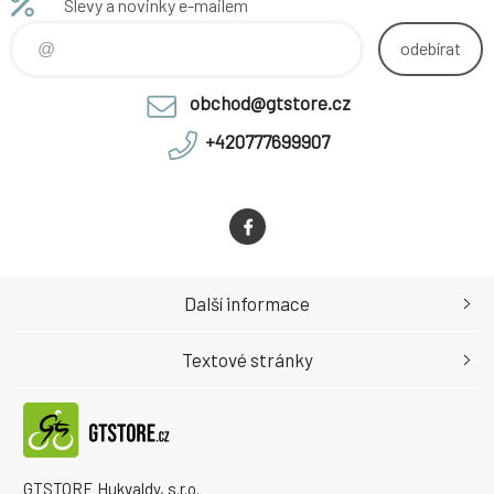
Slevy a novinky e-mailem
odebírat
obchod@gtstore.cz
+420777699907
Další informace
Textové stránky
GTSTORE Hukvaldy, s.r.o.