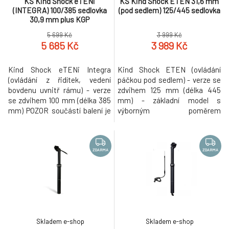
KS Kind Shock eTENi
KS Kind Shock ETEN 31,6 mm
(INTEGRA) 100/385 sedlovka
(pod sedlem) 125/445 sedlovka
30,9 mm plus KGP
5 699 Kč
3 999 Kč
5 685 Kč
3 989 Kč
Kind Shock eTENi Integra
Kind Shock ETEN (ovládání
(ovládání z řidítek, vedení
páčkou pod sedlem) - verze se
bovdenu uvnitř rámu) - verze
zdvihem 125 mm (délka 445
se zdvihem 100 mm (délka 385
mm) - základní model s
mm) POZOR součástí balení je
výborným poměrem
páčka na řidítka KGP (někteří
výkon/váha. Teleskopická
dodavatelé dodávají sedlovku
sedlovka vhodná pro
bez páčky). - základní model s
okamžitou změnu výšky sedla
výborným poměrem
bez nutnosti sestoupit z kola a
ZDARMA
ZDARMA
výkon/váha. Teleskopická
to i za jízdy. Snadné ovládání
sedlovka s možností vedení
pomocí páčky umístěné pod
bovdenu uvnitř rámu vhodná
sedlem materiál: tělo slitina
pro okamži
Alloy plynový sys
Skladem e-shop
Skladem e-shop