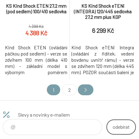
KS Kind Shock ETEN 27,2 mm
KS Kind Shock eTENi
(pod sedlem) 100/410 sedlovka
(INTEGRA) 120/445 sedlovka
27,2 mm plus KGP
4 399 Kč
6 299 Kč
4 388 Kč
Kind Shock ETEN (ovládání
Kind Shock eTENi Integra
páčkou pod sedlem) - verze se
(ovládání z řidítek, vedení
zdvihem 100 mm (délka 410
bovdenu uvnitř rámu) - verze
mm) - základní model s
se zdvihem 120 mm (délka 445
výborným poměrem
mm). POZOR součástí balení je
výkon/váha. Teleskopická
páčka na řidítka KGP (někteří
sedlovka vhodná pro
dodavatelé dodávají sedlovku
1
2
okamžitou změnu výšky sedla
bez páčky). - základní model s
bez nutnosti sestoupit z kola a
výborným poměrem
to i za jízdy. Snadné ovládání
výkon/váha. Teleskopická
pomocí páčky umístěné pod
sedlovka s možností vedení
Slevy a novinky e-mailem
sedlem materiál: tělo slitina
bovdenu uvnitř rámu vhodná
Alloy plynový sys
pro okamž
odebírat