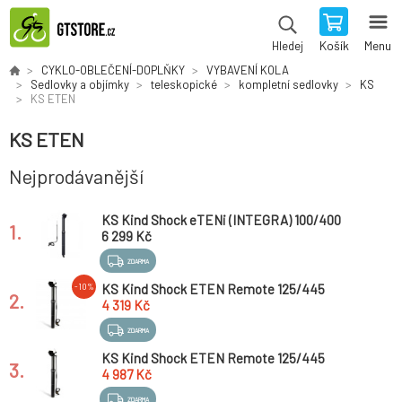
Košík
Menu
Hledej
CYKLO-OBLEČENÍ-DOPLŇKY
VYBAVENÍ KOLA
Sedlovky a objímky
teleskopické
kompletní sedlovky
KS
KS ETEN
KS ETEN
Nejprodávanější
KS Kind Shock eTENi (INTEGRA) 100/400
1.
sedlovka 27,2 mm plus KGP
6 299 Kč
ZDARMA
KS Kind Shock ETEN Remote 125/445
-10%
2.
sedlovka 31,6 mm plus KGP *
4 319 Kč
ZDARMA
KS Kind Shock ETEN Remote 125/445
3.
sedlovka 31,6 mm plus KGP
4 987 Kč
ZDARMA