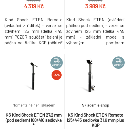
4 799 Kč
3 999 Kč
ZDARMA
4 319 Kč
3 989 Kč
Kind Shock ETEN Remote
Kind Shock ETEN (ovládání
(ovládání z řidítek) - verze se
páčkou pod sedlem) - verze se
zdvihem 125 mm (délka 445
zdvihem 125 mm (délka 445
mm) POZOR součástí balení je
mm) - základní model s
páčka na řidítka KGP (někteří
výborným poměrem
dodavatelé dodávají sedlovku
výkon/váha. Teleskopická
bez páčky). - základní model s
sedlovka vhodná pro
výborným poměrem
okamžitou změnu výšky sedla
výkon/váha. Teleskopická
bez nutnosti sestoupit z kola a
ZDARMA
ZDARMA
sedlovka vhodná pro
to i za jízdy. Snadné ovládání
-5%
okamžitou změnu výšky sedla
pomocí páčky umístěné pod
bez nutnosti sestoupit z kola a
sedlem materiál: tělo slitina
to i za jízdy. Sna
Alloy plynový sys
Momentálně není skladem
Skladem e-shop
KS Kind Shock ETEN 27,2 mm
KS Kind Shock ETEN Remote
(pod sedlem) 100/410 sedlovka
125/445 sedlovka 31,6 mm plus
*
KGP