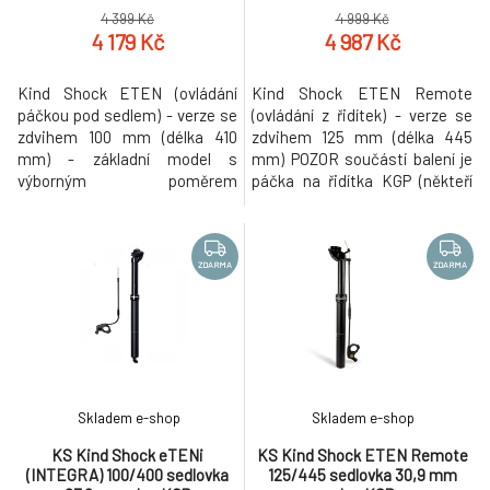
4 399 Kč
4 999 Kč
4 179 Kč
4 987 Kč
Kind Shock ETEN (ovládání
Kind Shock ETEN Remote
páčkou pod sedlem) - verze se
(ovládání z řidítek) - verze se
zdvihem 100 mm (délka 410
zdvihem 125 mm (délka 445
mm) - základní model s
mm) POZOR součástí balení je
výborným poměrem
páčka na řidítka KGP (někteří
výkon/váha. Teleskopická
dodavatelé dodávají sedlovku
sedlovka vhodná pro
bez páčky). - základní model s
okamžitou změnu výšky sedla
výborným poměrem
bez nutnosti sestoupit z kola a
výkon/váha. Teleskopická
ZDARMA
ZDARMA
to i za jízdy. Snadné ovládání
sedlovka vhodná pro
pomocí páčky umístěné pod
okamžitou změnu výšky sedla
sedlem materiál: tělo slitina
bez nutnosti sestoupit z kola a
Alloy plynový systém s hyd
to i za jízdy.
Skladem e-shop
Skladem e-shop
KS Kind Shock eTENi
KS Kind Shock ETEN Remote
(INTEGRA) 100/400 sedlovka
125/445 sedlovka 30,9 mm