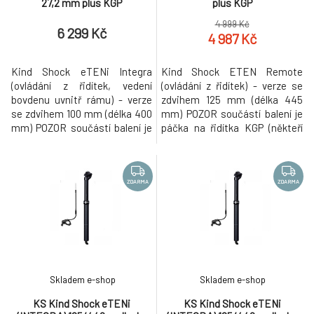
27,2 mm plus KGP
plus KGP
4 999 Kč
6 299 Kč
4 987 Kč
Kind Shock eTENi Integra
Kind Shock ETEN Remote
(ovládání z řidítek, vedení
(ovládání z řidítek) - verze se
bovdenu uvnitř rámu) - verze
zdvihem 125 mm (délka 445
se zdvihem 100 mm (délka 400
mm) POZOR součástí balení je
mm) POZOR součástí balení je
páčka na řidítka KGP (někteří
páčka na řidítka KGP (někteří
dodavatelé dodávají sedlovku
dodavatelé dodávají sedlovku
bez páčky). - základní model s
bez páčky). - základní model s
výborným poměrem
výborným poměrem
výkon/váha. Teleskopická
ZDARMA
ZDARMA
výkon/váha. Teleskopická
sedlovka vhodná pro
sedlovka s možností vedení
okamžitou změnu výšky sedla
bovdenu uvnitř rámu vhodná
bez nutnosti sestoupit z kola a
pro okamži
to i za jízdy.
Skladem e-shop
Skladem e-shop
KS Kind Shock eTENi
KS Kind Shock eTENi