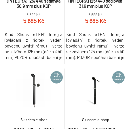
(INTEGRA) 125/440 sedlovka
(INTEGRA) 125/440 sedlovka
30,9 mm plus KGP
31,6 mm plus KGP
5 699 Kč
5 699 Kč
5 685 Kč
5 685 Kč
Kind Shock eTENi Integra
Kind Shock eTENi Integra
(ovládání z řidítek, vedení
(ovládání z řidítek, vedení
bovdenu uvnitř rámu) - verze
bovdenu uvnitř rámu) - verze
se zdvihem 125 mm (délka 440
se zdvihem 125 mm (délka 440
mm) POZOR součástí balení je
mm). POZOR součástí balení je
páčka na řidítka KGP (někteří
páčka na řidítka KGP (někteří
dodavatelé dodávají sedlovku
dodavatelé dodávají sedlovku
bez páčky). - základní model s
bez páčky). - základní model s
výborným poměrem
výborným poměrem
ZDARMA
ZDARMA
výkon/váha. Teleskopická
výkon/váha. Teleskopická
sedlovka s možností vedení
sedlovka s možností vedení
bovdenu uvnitř rámu vhodná
bovdenu uvnitř rámu vhodná
pro okamži
pro okamž
Skladem e-shop
Skladem e-shop